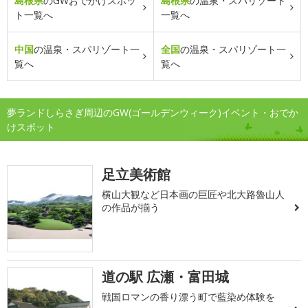
島根県
のGWおでかけスポッ
島根県
の温泉・スパリゾート
ト一覧へ
一覧へ
中国
の温泉・スパリゾート一
全国
の温泉・スパリゾート一
覧へ
覧へ
夢ランドしらさぎ周辺のGW(ゴールデンウィーク)イベント・おでか
けスポット
足立美術館
横山大観など日本画の巨匠や北大路魯山人
の作品が揃う
道の駅 広瀬・富田城
戦国ロマンの香り漂う町で藍染め体験を