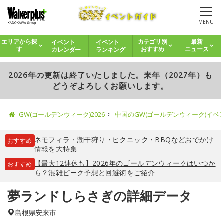
MENU
イベント
イベント
エリアから探
カテゴリ別
最新
カレンダー
ランキング
す
おすすめ
ニュース
2026年の更新は終了いたしました。来年（2027年）も
どうぞよろしくお願いします。
GW(ゴールデンウィーク)2026
中国のGW(ゴールデンウィーク)イ
ネモフィラ
・
潮干狩り
・
ピクニック
・
BBQ
などおでかけ
おすすめ
情報を大特集
【最大12連休も】2026年のゴールデンウィークはいつか
おすすめ
ら？混雑ピーク予想と回避術をご紹介
夢ランドしらさぎの詳細データ
島根県
安来市