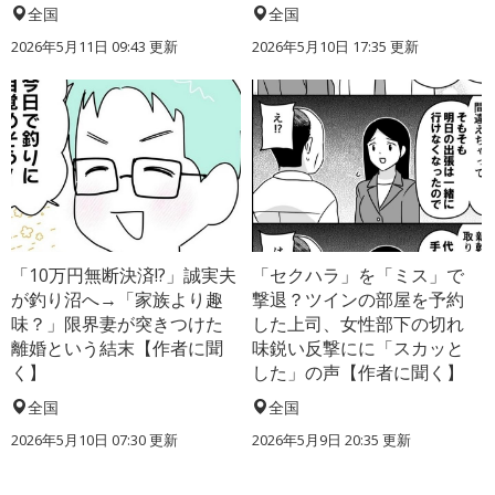
全国
全国
2026年5月11日 09:43 更新
2026年5月10日 17:35 更新
「10万円無断決済!?」誠実夫
「セクハラ」を「ミス」で
が釣り沼へ→「家族より趣
撃退？ツインの部屋を予約
味？」限界妻が突きつけた
した上司、女性部下の切れ
離婚という結末【作者に聞
味鋭い反撃にに「スカッと
く】
した」の声【作者に聞く】
全国
全国
2026年5月10日 07:30 更新
2026年5月9日 20:35 更新