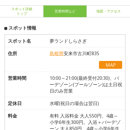
スポット詳細
営業時間など
地図・アクセス
トップ
スポット情報
スポット名
夢ランドしらさぎ
住所
島根県
安来市古川町835
MAP
営業時間
10:00～21:00(最終受付20:30)、バ
ーデゾーン(プールゾーン)は土日祝
日のみ営業
定休日
水曜(祝日の場合は翌日)
料金
有料 入浴料金 大人550円、4歳～
小学6年生300円。入浴＋バーデゾ
ーン 大人850円、4歳～小学6年生