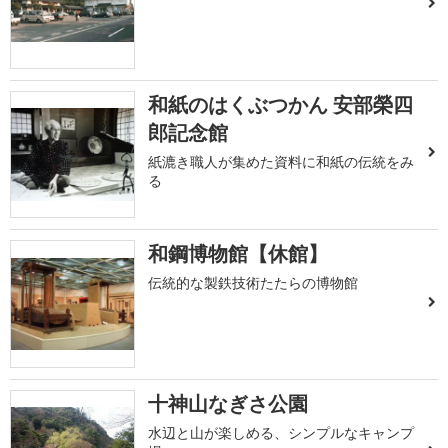
和紙のはくぶつかん 安部榮四
郎記念館
紙漉き職人が集めた資料に和紙の伝統をみ
る
和鋼博物館【休館】
伝統的な製鉄技術たたらの博物館
十神山なぎさ公園
水辺と山が楽しめる、シンプルなキャンプ