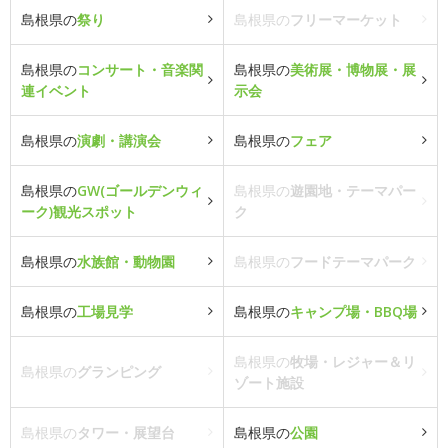
島根県の
祭り
島根県の
フリーマーケット
島根県の
コンサート・音楽関
島根県の
美術展・博物展・展
連イベント
示会
島根県の
演劇・講演会
島根県の
フェア
島根県の
GW(ゴールデンウィ
島根県の
遊園地・テーマパー
ーク)観光スポット
ク
島根県の
水族館・動物園
島根県の
フードテーマパーク
島根県の
工場見学
島根県の
キャンプ場・BBQ場
島根県の
牧場・レジャー＆リ
島根県の
グランピング
ゾート施設
島根県の
タワー・展望台
島根県の
公園