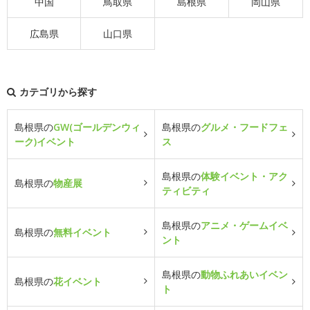
中国
鳥取県
島根県
岡山県
広島県
山口県
カテゴリから探す
島根県の
GW(ゴールデンウィ
島根県の
グルメ・フードフェ
ーク)イベント
ス
島根県の
体験イベント・アク
島根県の
物産展
ティビティ
島根県の
アニメ・ゲームイベ
島根県の
無料イベント
ント
島根県の
動物ふれあいイベン
島根県の
花イベント
ト