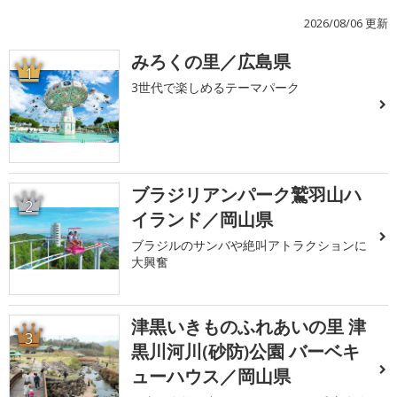
2026/08/06 更新
みろくの里／広島県
1
3世代で楽しめるテーマパーク
ブラジリアンパーク鷲羽山ハ
2
イランド／岡山県
ブラジルのサンバや絶叫アトラクションに
大興奮
津黒いきものふれあいの里 津
3
黒川河川(砂防)公園 バーベキ
ューハウス／岡山県