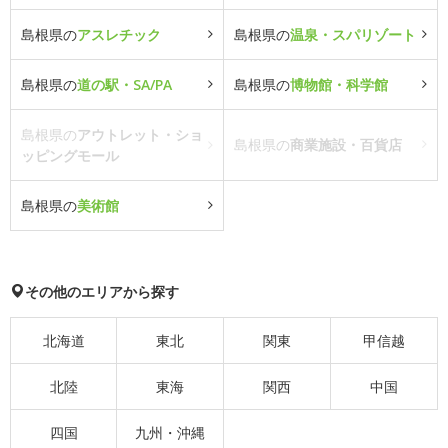
島根県の
アスレチック
島根県の
温泉・スパリゾート
島根県の
道の駅・SA/PA
島根県の
博物館・科学館
島根県の
アウトレット・ショ
島根県の
商業施設・百貨店
ッピングモール
島根県の
美術館
その他のエリアから探す
北海道
東北
関東
甲信越
北陸
東海
関西
中国
四国
九州・沖縄