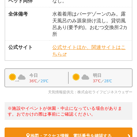
ペット同伴
なし。
全体備考
水着着用はバーデゾーンのみ。露
天風呂のみ源泉掛け流し。貸切風
呂あり(要予約)。おむつ交換所:2カ
所
公式サイト
公式サイトほか、関連サイトはこ
ちら
今日
明日
36℃
／
29℃
37℃
／
28℃
天気情報提供元：株式会社ライフビジネスウェザー
※施設やイベントが休園・中止になっている場合がありま
す。おでかけの際は事前にご確認ください。
地図・アクセス情報、電話番号を確認する