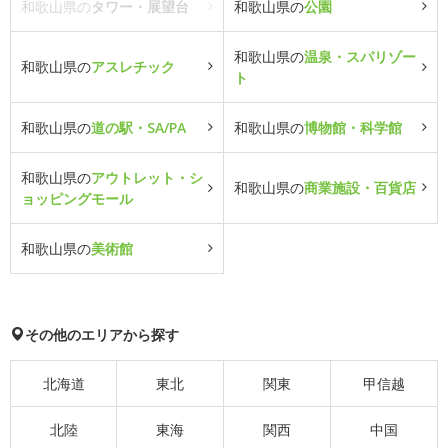
和歌山県の
タワー・展望台
和歌山県の
公園
和歌山県の
温泉・スパリゾー
和歌山県の
アスレチック
ト
和歌山県の
道の駅・SA/PA
和歌山県の
博物館・科学館
和歌山県の
アウトレット・シ
和歌山県の
商業施設・百貨店
ョッピングモール
和歌山県の
美術館
その他のエリアから探す
北海道
東北
関東
甲信越
北陸
東海
関西
中国