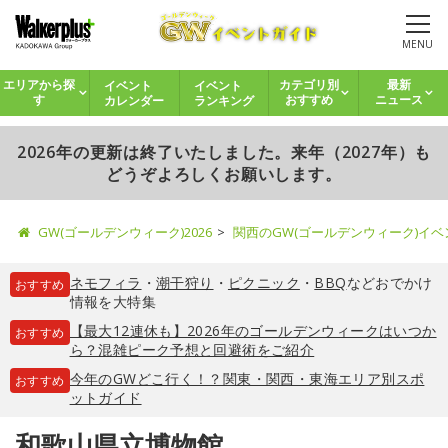
MENU
イベント
イベント
エリアから探
カテゴリ別
最新
カレンダー
ランキング
す
おすすめ
ニュース
2026年の更新は終了いたしました。来年（2027年）も
どうぞよろしくお願いします。
GW(ゴールデンウィーク)2026
関西のGW(ゴールデンウィーク)イ
ネモフィラ
・
潮干狩り
・
ピクニック
・
BBQ
などおでかけ
おすすめ
情報を大特集
【最大12連休も】2026年のゴールデンウィークはいつか
おすすめ
ら？混雑ピーク予想と回避術をご紹介
今年のGWどこ行く！？関東・関西・東海エリア別スポ
おすすめ
ットガイド
和歌山県立博物館