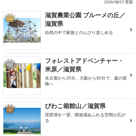
2026/08/07 更新
滋賀農業公園 ブルーメの丘／
1
滋賀県
自然の中で家族とのんびり楽しめる
フォレストアドベンチャー・
2
米原／滋賀県
名古屋から35分、大阪から85分で、森の冒
険へ
びわこ箱館山／滋賀県
3
琵琶湖を一望、開放感あふれる空間が広が
る