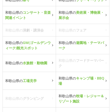
和歌山県の
コンサート・音楽
和歌山県の
美術展・博物展・
関連イベント
展示会
和歌山県の
演劇・講演会
和歌山県の
フェア
和歌山県の
GW(ゴールデンウ
和歌山県の
遊園地・テーマパ
ィーク)観光スポット
ーク
和歌山県の
フードテーマパー
和歌山県の
水族館・動物園
ク
和歌山県の
キャンプ場・BBQ
和歌山県の
工場見学
場
和歌山県の
牧場・レジャー＆
和歌山県の
グランピング
リゾート施設