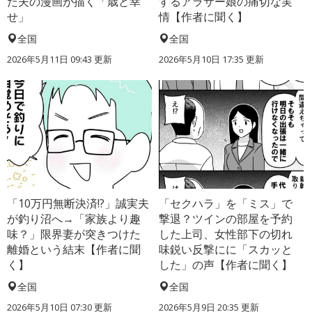
た夫の漫画が描く「歳と幸
するアラサー娘の痛切な実
せ」
情【作者に聞く】
全国
全国
2026年5月11日 09:43 更新
2026年5月10日 17:35 更新
「10万円無断決済!?」誠実夫
「セクハラ」を「ミス」で
が釣り沼へ→「家族より趣
撃退？ツインの部屋を予約
味？」限界妻が突きつけた
した上司、女性部下の切れ
離婚という結末【作者に聞
味鋭い反撃にに「スカッと
く】
した」の声【作者に聞く】
全国
全国
2026年5月10日 07:30 更新
2026年5月9日 20:35 更新