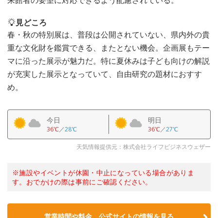
来館者の要望に対応できるよう配慮されている。
見どころ
春・秋の特別展は、普段は公開されていない、県内外の貴
重な文化財を鑑賞できる、またとない機会。企画展もテー
マに沿った展示が魅力だ。特に夏休みは子ども向けの解説
が充実した展示となっていて、自由研究の題材におすす
め。
今日
明日
36℃
／
28℃
36℃
／
27℃
天気情報提供元：株式会社ライフビジネスウェザー
※施設やイベントが休園・中止になっている場合がありま
す。おでかけの際は事前にご確認ください。
営業時間や料金、公式サイトの情報を見る