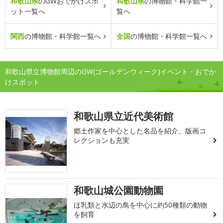
和歌山県
のGWおでかけスポ
和歌山県
の博物館・科学館一
ット一覧へ
覧へ
関西
の博物館・科学館一覧へ
全国
の博物館・科学館一覧へ
和歌山県立博物館周辺のGW(ゴールデンウィーク)イベント・おでか
けスポット
和歌山県立近代美術館
郷土作家を中心とした名品を紹介。版画コ
レクションも充実
和歌山城公園動物園
ほ乳類と水辺の鳥を中心に約50種類の動物
を飼育