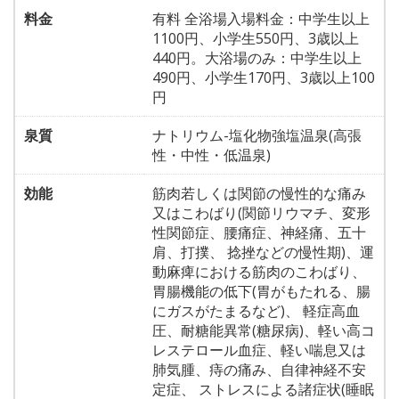
料金
有料 全浴場入場料金：中学生以上
1100円、小学生550円、3歳以上
440円。大浴場のみ：中学生以上
490円、小学生170円、3歳以上100
円
泉質
ナトリウム-塩化物強塩温泉(高張
性・中性・低温泉)
効能
筋肉若しくは関節の慢性的な痛み
又はこわばり(関節リウマチ、変形
性関節症、腰痛症、神経痛、五十
肩、打撲、 捻挫などの慢性期)、運
動麻痺における筋肉のこわばり、
胃腸機能の低下(胃がもたれる、腸
にガスがたまるなど)、 軽症高血
圧、耐糖能異常(糖尿病)、軽い高コ
レステロール血症、軽い喘息又は
肺気腫、痔の痛み、自律神経不安
定症、 ストレスによる諸症状(睡眠