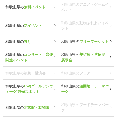
和歌山県の
アニメ・ゲームイ
和歌山県の
無料イベント
ベント
和歌山県の
動物ふれあいイベ
和歌山県の
花イベント
ント
和歌山県の
祭り
和歌山県の
フリーマーケット
和歌山県の
コンサート・音楽
和歌山県の
美術展・博物展・
関連イベント
展示会
和歌山県の
演劇・講演会
和歌山県の
フェア
和歌山県の
GW(ゴールデンウ
和歌山県の
遊園地・テーマパ
ィーク)観光スポット
ーク
和歌山県の
フードテーマパー
和歌山県の
水族館・動物園
ク