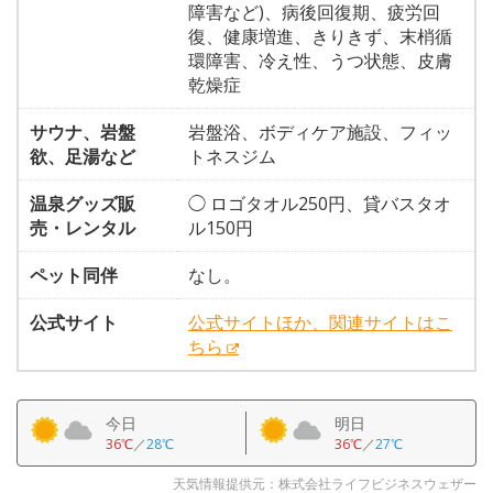
障害など)、病後回復期、疲労回
復、健康増進、きりきず、末梢循
環障害、冷え性、うつ状態、皮膚
乾燥症
サウナ、岩盤
岩盤浴、ボディケア施設、フィッ
欲、足湯など
トネスジム
温泉グッズ販
◯ ロゴタオル250円、貸バスタオ
売・レンタル
ル150円
ペット同伴
なし。
公式サイト
公式サイトほか、関連サイトはこ
ちら
今日
明日
36℃
／
28℃
36℃
／
27℃
天気情報提供元：株式会社ライフビジネスウェザー