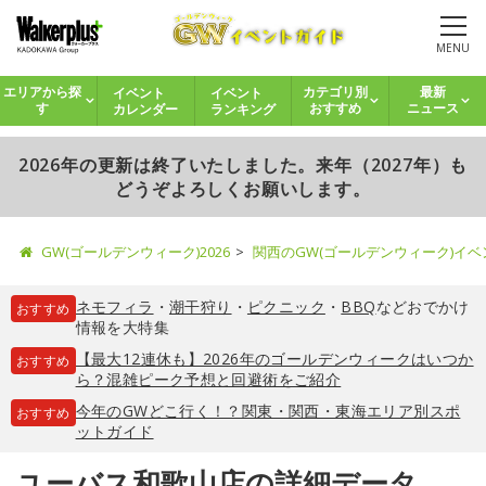
MENU
イベント
イベント
エリアから探
カテゴリ別
最新
カレンダー
ランキング
す
おすすめ
ニュース
2026年の更新は終了いたしました。来年（2027年）も
どうぞよろしくお願いします。
GW(ゴールデンウィーク)2026
関西のGW(ゴールデンウィーク)イ
ネモフィラ
・
潮干狩り
・
ピクニック
・
BBQ
などおでかけ
おすすめ
情報を大特集
【最大12連休も】2026年のゴールデンウィークはいつか
おすすめ
ら？混雑ピーク予想と回避術をご紹介
今年のGWどこ行く！？関東・関西・東海エリア別スポ
おすすめ
ットガイド
ユーバス和歌山店の詳細データ