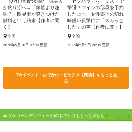
「10万円無断決済!?」誠実夫
「セクハラ」を「ミス」で
が釣り沼へ→「家族より趣
撃退？ツインの部屋を予約
味？」限界妻が突きつけた
した上司、女性部下の切れ
離婚という結末【作者に聞
味鋭い反撃にに「スカッと
く】
した」の声【作者に聞く】
全国
全国
2026年5月10日 07:30 更新
2026年5月9日 20:35 更新
GWイベント・おでかけトピックス【関西】をもっと見
る
GW(ゴールデンウィーク)のおでかけをもっと楽しむ