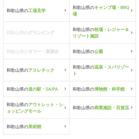
和歌山県の
キャンプ場・BBQ
和歌山県の
工場見学
場
和歌山県の
牧場・レジャー＆
和歌山県の
グランピング
リゾート施設
和歌山県の
タワー・展望台
和歌山県の
公園
和歌山県の
温泉・スパリゾー
和歌山県の
アスレチック
ト
和歌山県の
道の駅・SA/PA
和歌山県の
博物館・科学館
和歌山県の
アウトレット・シ
和歌山県の
商業施設・百貨店
ョッピングモール
和歌山県の
美術館