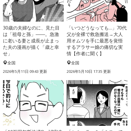
30歳の夫婦なのに、見た目
「いつどうなっても…」70代
は「祖母と孫」――。急激
父が全裸で救急搬送→大人
に老いる妻と成長が止まっ
用オムツを手に最悪を覚悟
た夫の漫画が描く「歳と幸
するアラサー娘の痛切な実
せ」
情【作者に聞く】
全国
全国
2026年5月11日 09:43 更新
2026年5月10日 17:35 更新