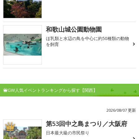
和歌山城公園動物園
ほ乳類と水辺の鳥を中心に約50種類の動物
を飼育
GW人気イベントランキングから探す【関西】
2026/08/07 更新
第53回中之島まつり／大阪府
1
日本最大級の市民祭り