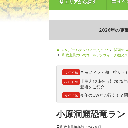
イベ
エリアから探す
2026年の
GW(ゴールデンウィーク)2026
関西のG
和歌山県のGW(ゴールデンウィーク)観光
ネモフィラ
・
潮干狩り
・
おすすめ
【最大12連休も】202
おすすめ
避術をご紹介
今年のGWどこ行く！？
おすすめ
小原洞窟恐竜ラン
和歌山県
伊都郡かつらぎ町