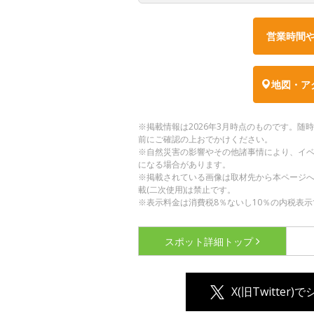
営業時間
地図・ア
※掲載情報は2026年3月時点のものです。
前にご確認の上おでかけください。
※自然災害の影響やその他諸事情により、イ
になる場合があります。
※掲載されている画像は取材先から本ページ
載(二次使用)は禁止です。
※表示料金は消費税8％ないし10％の内税表示
スポット詳細
トップ
X(旧Twitter)