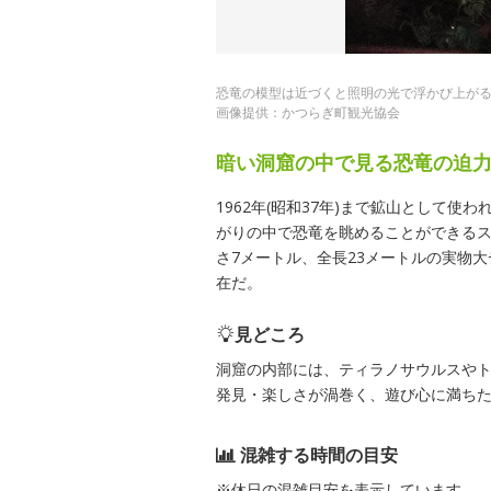
恐竜の模型は近づくと照明の光で浮かび上が
画像提供：かつらぎ町観光協会
暗い洞窟の中で見る恐竜の迫
1962年(昭和37年)まで鉱山として
がりの中で恐竜を眺めることができる
さ7メートル、全長23メートルの実物
在だ。
見どころ
洞窟の内部には、ティラノサウルスやト
発見・楽しさが渦巻く、遊び心に満ち
混雑する時間の目安
※休日の混雑目安を表示しています。