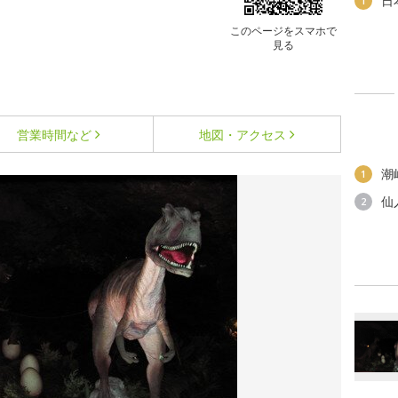
日
1
このページをスマホで
見る
営業時間など
地図・アクセス
潮
1
仙
2