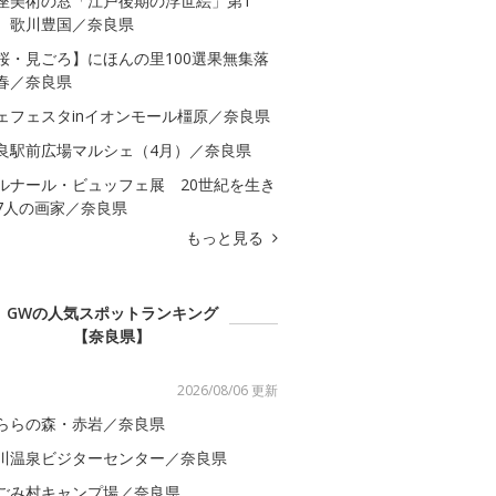
座美術の窓「江戸後期の浮世絵」第1
 歌川豊国／奈良県
桜・見ごろ】にほんの里100選果無集落
春／奈良県
ェフェスタinイオンモール橿原／奈良県
良駅前広場マルシェ（4月）／奈良県
ルナール・ビュッフェ展 20世紀を生き
7人の画家／奈良県
もっと見る
GWの人気スポットランキング
【奈良県】
2026/08/06 更新
ららの森・赤岩／奈良県
川温泉ビジターセンター／奈良県
ごみ村キャンプ場／奈良県