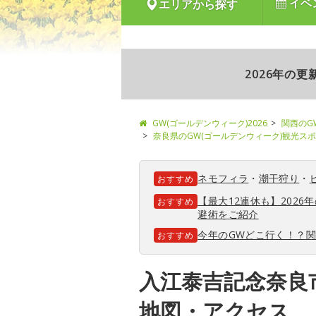
イベ
エリアから探す
2026年の
GW(ゴールデンウィーク)2026
関西のG
奈良県のGW(ゴールデンウィーク)観光ス
ネモフィラ
・
潮干狩り
・
おすすめ
【最大12連休も】202
おすすめ
避術をご紹介
今年のGWどこ行く！？
おすすめ
入江泰吉記念奈良
地図・アクセス