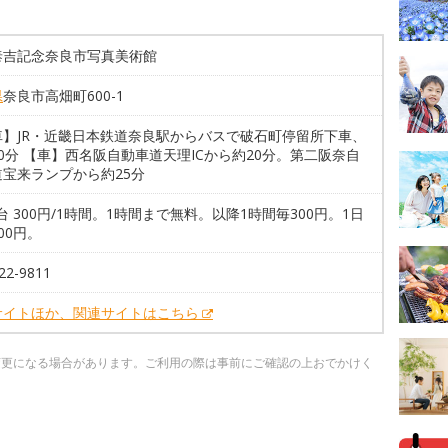
泰吉記念奈良市写真美術館
県
奈良市高畑町600-1
車】JR・近畿日本鉄道奈良駅からバスで破石町停留所下車、
0分 【車】西名阪自動車道天理ICから約20分。第二阪奈自
道宝来ランプから約25分
9台 300円/1時間。1時間まで無料。以降1時間毎300円。1日
00円。
22-9811
サイトほか、関連サイトはこちら
変更になる場合があります。ご利用の際は事前にご確認の上おでかけく