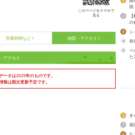
講
1
回
このページをスマホで
見る
【
2
の
シ
3
営業時間など
地図・アクセス
奈
4
ベ
5
た
・アクセス
データは2025年のものです。
情報は順次更新予定です。
き
1
洞
2
な
3