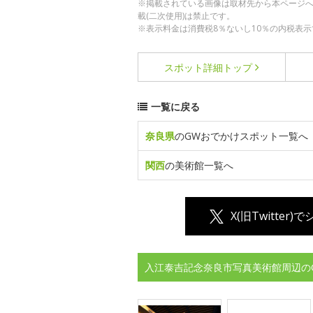
※掲載されている画像は取材先から本ページ
載(二次使用)は禁止です。
※表示料金は消費税8％ないし10％の内税表示
スポット詳細
トップ
一覧に戻る
奈良県
のGWおでかけスポット一覧へ
関西
の美術館一覧へ
X(旧Twitter)
入江泰吉記念奈良市写真美術館周辺の