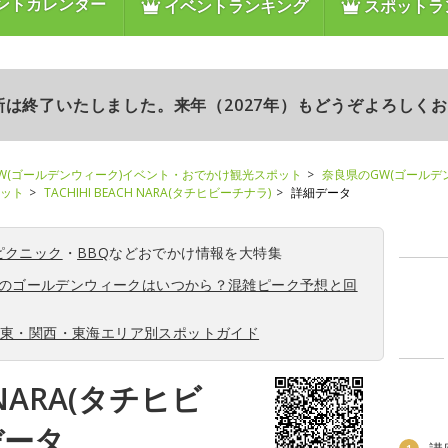
ントカレンダー
イベントランキング
スポットラ
更新は終了いたしました。来年（2027年）もどうぞよろしく
W(ゴールデンウィーク)イベント・おでかけ観光スポット
奈良県のGW(ゴールデ
ポット
TACHIHI BEACH NARA(タチヒビーチナラ)
詳細データ
ピクニック
・
BBQ
などおでかけ情報を大特集
6年のゴールデンウィークはいつから？混雑ピーク予想と回
関東・関西・東海エリア別スポットガイド
H NARA(タチヒビ
データ