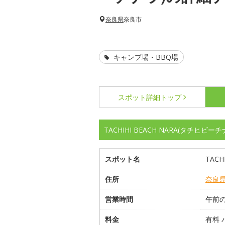
奈良県
奈良市
キャンプ場・BBQ場
スポット詳細
トップ
TACHIHI BEACH NARA(タチヒビ
スポット名
TACH
住所
奈良
営業時間
午前の部
料金
有料 