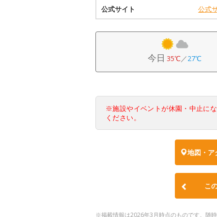
公式サイト
公式
今日
35℃
／
27℃
※施設やイベントが休園・中止に
ください。
地図・ア
こ
※掲載情報は2026年3月時点のものです。