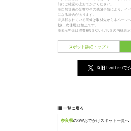
前にご確認の上おでかけください。
※自然災害の影響やその他諸事情により、イ
になる場合があります。
※掲載されている画像は取材先から本ページ
載(二次使用)は禁止です。
※表示料金は消費税8％ないし10％の内税表示
スポット詳細
トップ
X(旧Twitter)
一覧に戻る
奈良県
のGWおでかけスポット一覧へ