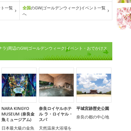
ント一覧
全国
のGW(ゴールデンウィーク)イベント一覧
へ
ヒビーチナラ)周辺のGW(ゴールデンウィーク)イベント・おでかけス
NARA KINGYO
奈良ロイヤルホテ
平城宮跡歴史公園
MUSEUM (奈良金
ル ラ・ロイヤル・
奈良の都の中心地
魚ミュージアム)
スパ
日本最大級の金魚
天然温泉大浴場を