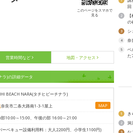
講
1
回
このページをスマホで
見る
【
2
の
シ
3
奈
4
ベ
5
た
営業時間など
地図・アクセス
ーチナラ)の詳細データ
IHI BEACH NARA(タチヒビーチナラ)
MAP
県
奈良市二条大路南1-3-1屋上
き
1
10:00～15:00、午後の部 16:00～21:00
洞
2
バーベキュー設備利用料：大人2200円、小学生1100円)
な
3