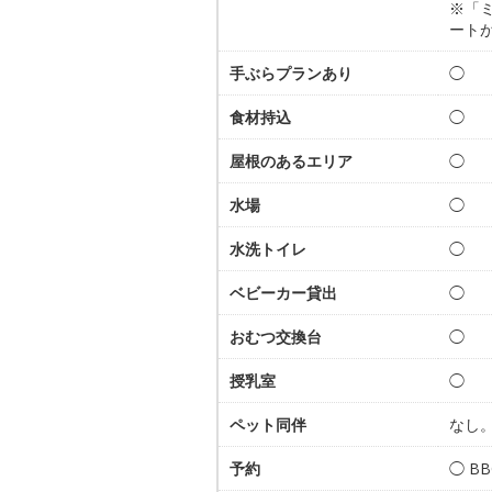
※「
ートが
手ぶらプランあり
◯
食材持込
◯
屋根のあるエリア
◯
水場
◯
水洗トイレ
◯
ベビーカー貸出
◯
おむつ交換台
◯
授乳室
◯
ペット同伴
なし
予約
◯ B