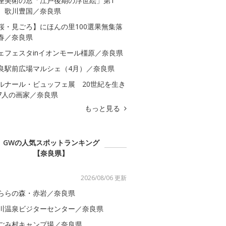
座美術の窓「江戸後期の浮世絵」第1
 歌川豊国／奈良県
桜・見ごろ】にほんの里100選果無集落
春／奈良県
ェフェスタinイオンモール橿原／奈良県
良駅前広場マルシェ（4月）／奈良県
ルナール・ビュッフェ展 20世紀を生き
7人の画家／奈良県
もっと見る
GWの人気スポットランキング
【奈良県】
2026/08/06 更新
ららの森・赤岩／奈良県
川温泉ビジターセンター／奈良県
ごみ村キャンプ場／奈良県