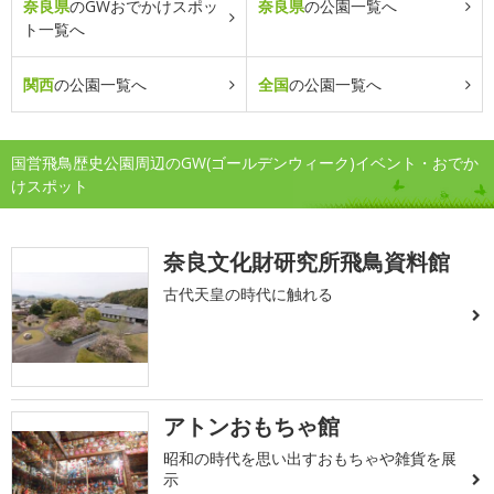
奈良県
のGWおでかけスポッ
奈良県
の公園一覧へ
ト一覧へ
関西
の公園一覧へ
全国
の公園一覧へ
国営飛鳥歴史公園周辺のGW(ゴールデンウィーク)イベント・おでか
けスポット
奈良文化財研究所飛鳥資料館
古代天皇の時代に触れる
アトンおもちゃ館
昭和の時代を思い出すおもちゃや雑貨を展
示