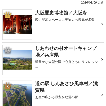
2026/08/09 更新
大阪歴史博物館／大阪府
1
広い展示スペースに実物大の復元が多数
しあわせの村オートキャンプ
2
場／兵庫県
緑豊かな大型公園で心身ともにリフレッシ
ュ
道の駅 しんあさひ風車村／滋
3
賀県
芝生の広がる緑豊かな道の駅