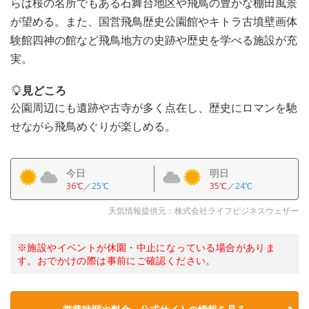
らは桜の名所でもある石舞台地区や飛鳥の豊かな棚田風景
が望める。また、国営飛鳥歴史公園館やキトラ古墳壁画体
験館四神の館など飛鳥地方の史跡や歴史を学べる施設が充
実。
見どころ
公園周辺にも遺跡や古寺が多く点在し、歴史にロマンを馳
せながら飛鳥めぐりが楽しめる。
今日
明日
36℃
／
25℃
35℃
／
24℃
天気情報提供元：株式会社ライフビジネスウェザー
※施設やイベントが休園・中止になっている場合がありま
す。おでかけの際は事前にご確認ください。