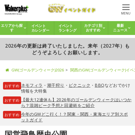
MENU
イベント
イベント
エリアから探
カテゴリ別
最新
カレンダー
ランキング
す
おすすめ
ニュース
2026年の更新は終了いたしました。来年（2027年）も
どうぞよろしくお願いします。
GW(ゴールデンウィーク)2026
関西のGW(ゴールデンウィーク)イ
ネモフィラ
・
潮干狩り
・
ピクニック
・
BBQ
などおでかけ
おすすめ
情報を大特集
【最大12連休も】2026年のゴールデンウィークはいつか
おすすめ
ら？混雑ピーク予想と回避術をご紹介
今年のGWどこ行く！？関東・関西・東海エリア別スポ
おすすめ
ットガイド
国営飛鳥歴史公園