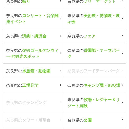
奈良県の
祭り
奈良県の
フリーマーケット
奈良県の
コンサート・音楽関
奈良県の
美術展・博物展・展
連イベント
示会
奈良県の
演劇・講演会
奈良県の
フェア
奈良県の
GW(ゴールデンウィ
奈良県の
遊園地・テーマパー
ーク)観光スポット
ク
奈良県の
水族館・動物園
奈良県の
フードテーマパーク
奈良県の
工場見学
奈良県の
キャンプ場・BBQ場
奈良県の
牧場・レジャー＆リ
奈良県の
グランピング
ゾート施設
奈良県の
タワー・展望台
奈良県の
公園