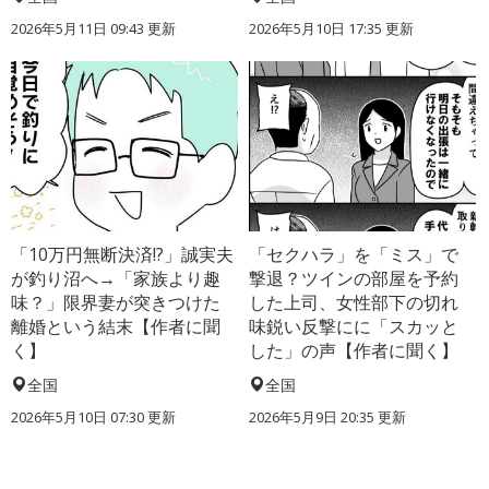
2026年5月11日 09:43 更新
2026年5月10日 17:35 更新
「10万円無断決済!?」誠実夫
「セクハラ」を「ミス」で
が釣り沼へ→「家族より趣
撃退？ツインの部屋を予約
味？」限界妻が突きつけた
した上司、女性部下の切れ
離婚という結末【作者に聞
味鋭い反撃にに「スカッと
く】
した」の声【作者に聞く】
全国
全国
2026年5月10日 07:30 更新
2026年5月9日 20:35 更新