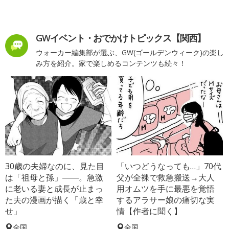
GWイベント・おでかけトピックス【関西】
ウォーカー編集部が選ぶ、GW(ゴールデンウィーク)の楽し
み方を紹介。家で楽しめるコンテンツも続々！
30歳の夫婦なのに、見た目
「いつどうなっても…」70代
は「祖母と孫」――。急激
父が全裸で救急搬送→大人
に老いる妻と成長が止まっ
用オムツを手に最悪を覚悟
た夫の漫画が描く「歳と幸
するアラサー娘の痛切な実
せ」
情【作者に聞く】
全国
全国