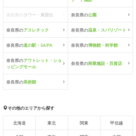
奈良県の
タワー・展望台
奈良県の
公園
奈良県の
アスレチック
奈良県の
温泉・スパリゾート
奈良県の
道の駅・SA/PA
奈良県の
博物館・科学館
奈良県の
アウトレット・ショ
奈良県の
商業施設・百貨店
ッピングモール
奈良県の
美術館
その他のエリアから探す
北海道
東北
関東
甲信越