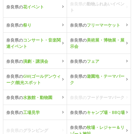
奈良県の
動物ふれあいイベン
奈良県の
花イベント
ト
奈良県の
祭り
奈良県の
フリーマーケット
奈良県の
コンサート・音楽関
奈良県の
美術展・博物展・展
連イベント
示会
奈良県の
演劇・講演会
奈良県の
フェア
奈良県の
GW(ゴールデンウィ
奈良県の
遊園地・テーマパー
ーク)観光スポット
ク
奈良県の
水族館・動物園
奈良県の
フードテーマパーク
奈良県の
工場見学
奈良県の
キャンプ場・BBQ場
奈良県の
牧場・レジャー＆リ
奈良県の
グランピング
ゾート施設