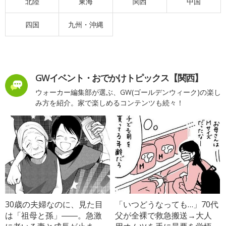
北陸
東海
関西
中国
四国
九州・沖縄
GWイベント・おでかけトピックス【関西】
ウォーカー編集部が選ぶ、GW(ゴールデンウィーク)の楽し
み方を紹介。家で楽しめるコンテンツも続々！
30歳の夫婦なのに、見た目
「いつどうなっても…」70代
は「祖母と孫」――。急激
父が全裸で救急搬送→大人