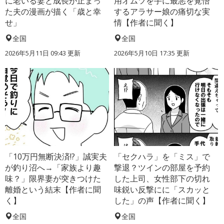
に老いる妻と成長が止まっ
用オムツを手に最悪を覚悟
た夫の漫画が描く「歳と幸
するアラサー娘の痛切な実
せ」
情【作者に聞く】
全国
全国
2026年5月11日 09:43 更新
2026年5月10日 17:35 更新
「10万円無断決済!?」誠実夫
「セクハラ」を「ミス」で
が釣り沼へ→「家族より趣
撃退？ツインの部屋を予約
味？」限界妻が突きつけた
した上司、女性部下の切れ
離婚という結末【作者に聞
味鋭い反撃にに「スカッと
く】
した」の声【作者に聞く】
全国
全国