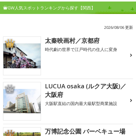
GW人気スポットランキングから探す【関西】
2026/08/06 更新
太秦映画村／京都府
1
時代劇の世界で江戸時代の住人に変身
LUCUA osaka (ルクア大阪)／
2
大阪府
大阪駅直結の国内最大級駅型商業施設
万博記念公園 バーベキュー場
3