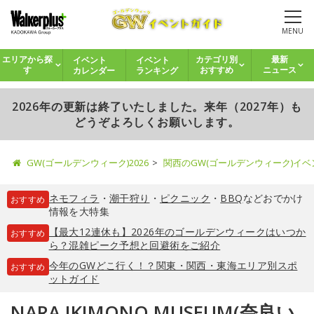
MENU
イベント
イベント
エリアから探
カテゴリ別
最新
カレンダー
ランキング
す
おすすめ
ニュース
2026年の更新は終了いたしました。来年（2027年）も
どうぞよろしくお願いします。
GW(ゴールデンウィーク)2026
関西のGW(ゴールデンウィーク)イ
ネモフィラ
・
潮干狩り
・
ピクニック
・
BBQ
などおでかけ
おすすめ
情報を大特集
【最大12連休も】2026年のゴールデンウィークはいつか
おすすめ
ら？混雑ピーク予想と回避術をご紹介
今年のGWどこ行く！？関東・関西・東海エリア別スポ
おすすめ
ットガイド
NARA IKIMONO MUSEUM(奈良い