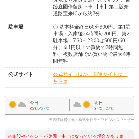
跡庭園停留所下車 【車】第二阪奈
道路宝来ICから約7分
駐車場
〇 基本料金終日60分300円。第1駐
車場：入庫後24時間毎700円、第2
駐車場：7:30～23:00は500円/60
分。※1円以上の買物で2時間無
料、複数店舗での買い物で最大4時
間無料
公式サイト
公式サイトほか、関連サイトはこ
ちら
今日
明日
35℃
／
27℃
34℃
／
27℃
天気情報提供元：株式会社ライフビジネスウェザー
※施設やイベントが休園・中止になっている場合がありま