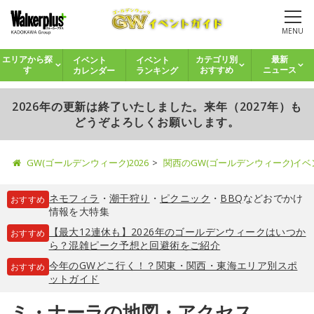
MENU
イベント
イベント
エリアから探
カテゴリ別
最新
カレンダー
ランキング
す
おすすめ
ニュース
2026年の更新は終了いたしました。来年（2027年）も
どうぞよろしくお願いします。
GW(ゴールデンウィーク)2026
関西のGW(ゴールデンウィーク)イ
ネモフィラ
・
潮干狩り
・
ピクニック
・
BBQ
などおでかけ
おすすめ
情報を大特集
【最大12連休も】2026年のゴールデンウィークはいつか
おすすめ
ら？混雑ピーク予想と回避術をご紹介
今年のGWどこ行く！？関東・関西・東海エリア別スポ
おすすめ
ットガイド
ミ・ナーラの地図・アクセス