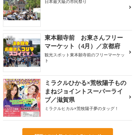
日本最大級の市民祭り
東本願寺前 お東さんフリー
2
マーケット（4月）／京都府
観光スポット東本願寺前のフリーマーケッ
ト
ミラクルひかる×荒牧陽子もの
3
まねジョイントスーパーライ
ブ／滋賀県
ミラクルヒカル×荒牧陽子夢のタッグ！