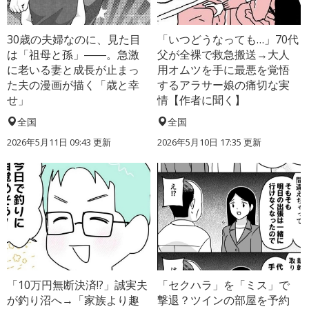
30歳の夫婦なのに、見た目
「いつどうなっても…」70代
は「祖母と孫」――。急激
父が全裸で救急搬送→大人
に老いる妻と成長が止まっ
用オムツを手に最悪を覚悟
た夫の漫画が描く「歳と幸
するアラサー娘の痛切な実
せ」
情【作者に聞く】
全国
全国
2026年5月11日 09:43 更新
2026年5月10日 17:35 更新
「10万円無断決済!?」誠実夫
「セクハラ」を「ミス」で
が釣り沼へ→「家族より趣
撃退？ツインの部屋を予約