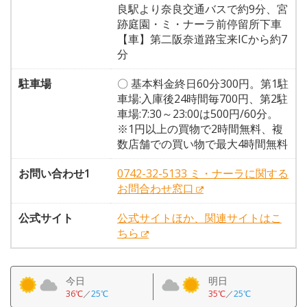
良駅より奈良交通バスで約9分、宮
跡庭園・ミ・ナーラ前停留所下車
【車】第二阪奈道路宝来ICから約7
分
駐車場
〇 基本料金終日60分300円。第1駐
車場:入庫後24時間毎700円、第2駐
車場:7:30～23:00は500円/60分。
※1円以上の買物で2時間無料、複
数店舗での買い物で最大4時間無料
お問い合わせ1
0742-32-5133 ミ・ナーラに関する
お問合わせ窓口
公式サイト
公式サイトほか、関連サイトはこ
ちら
今日
明日
36℃
／
25℃
35℃
／
25℃