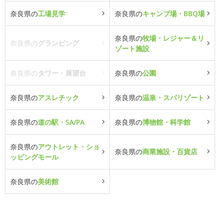
奈良県の
工場見学
奈良県の
キャンプ場・BBQ場
奈良県の
牧場・レジャー＆リ
奈良県の
グランピング
ゾート施設
奈良県の
タワー・展望台
奈良県の
公園
奈良県の
アスレチック
奈良県の
温泉・スパリゾート
奈良県の
道の駅・SA/PA
奈良県の
博物館・科学館
奈良県の
アウトレット・ショ
奈良県の
商業施設・百貨店
ッピングモール
奈良県の
美術館