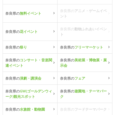
奈良県の
アニメ・ゲームイベ
奈良県の
無料イベント
ント
奈良県の
動物ふれあいイベン
奈良県の
花イベント
ト
奈良県の
祭り
奈良県の
フリーマーケット
奈良県の
コンサート・音楽関
奈良県の
美術展・博物展・展
連イベント
示会
奈良県の
演劇・講演会
奈良県の
フェア
奈良県の
GW(ゴールデンウィ
奈良県の
遊園地・テーマパー
ーク)観光スポット
ク
奈良県の
水族館・動物園
奈良県の
フードテーマパーク