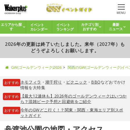
MENU
イベント
イベント
エリアから探
カテゴリ別
最新
カレンダー
ランキング
す
おすすめ
ニュース
2026年の更新は終了いたしました。来年（2027年）も
どうぞよろしくお願いします。
GW(ゴールデンウィーク)2026
関西のGW(ゴールデンウィーク)イ
ネモフィラ
・
潮干狩り
・
ピクニック
・
BBQ
などおでかけ
おすすめ
情報を大特集
【最大12連休も】2026年のゴールデンウィークはいつか
おすすめ
ら？混雑ピーク予想と回避術をご紹介
今年のGWどこ行く！？関東・関西・東海エリア別スポ
おすすめ
ットガイド
舟渡池公園の地図・アクセス