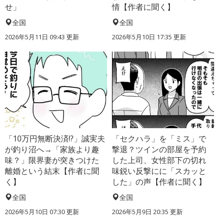
せ」
情【作者に聞く】
全国
全国
2026年5月11日 09:43 更新
2026年5月10日 17:35 更新
「10万円無断決済!?」誠実夫
「セクハラ」を「ミス」で
が釣り沼へ→「家族より趣
撃退？ツインの部屋を予約
味？」限界妻が突きつけた
した上司、女性部下の切れ
離婚という結末【作者に聞
味鋭い反撃にに「スカッと
く】
した」の声【作者に聞く】
全国
全国
2026年5月10日 07:30 更新
2026年5月9日 20:35 更新