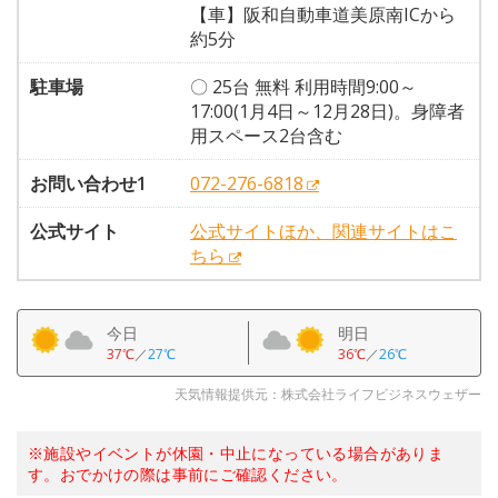
【車】阪和自動車道美原南ICから
約5分
駐車場
〇 25台 無料 利用時間9:00～
17:00(1月4日～12月28日)。身障者
用スペース2台含む
お問い合わせ1
072-276-6818
公式サイト
公式サイトほか、関連サイトはこ
ちら
今日
明日
37℃
／
27℃
36℃
／
26℃
天気情報提供元：株式会社ライフビジネスウェザー
※施設やイベントが休園・中止になっている場合がありま
す。おでかけの際は事前にご確認ください。