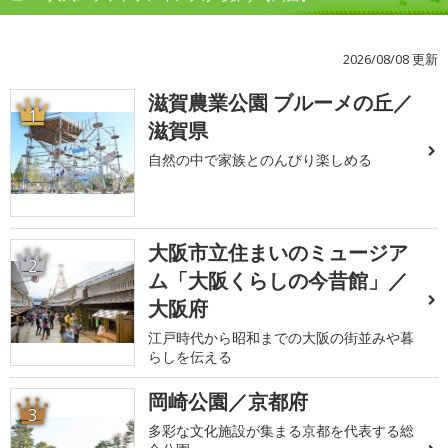
2026/08/08 更新
滋賀農業公園 ブルーメの丘／
1
滋賀県
自然の中で家族とのんびり楽しめる
大阪市立住まいのミュージア
2
ム「大阪くらしの今昔館」／
大阪府
江戸時代から昭和までの大阪の街並みや暮
らしを伝える
岡崎公園／京都府
3
多彩な文化施設が集まる京都を代表する総