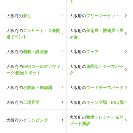
ト
大阪府の
祭り
大阪府の
フリーマーケット
大阪府の
コンサート・音楽関
大阪府の
美術展・博物展・展
連イベント
示会
大阪府の
演劇・講演会
大阪府の
フェア
大阪府の
GW(ゴールデンウィ
大阪府の
遊園地・テーマパー
ーク)観光スポット
ク
大阪府の
水族館・動物園
大阪府の
フードテーマパーク
大阪府の
工場見学
大阪府の
キャンプ場・BBQ場
大阪府の
牧場・レジャー＆リ
大阪府の
グランピング
ゾート施設