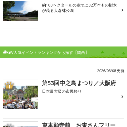
約100ヘクタールの敷地に32万本もの樹木
が茂る大森林公園
GW人気イベントランキングから探す【関西】
2026/08/08 更新
第53回中之島まつり／大阪府
1
日本最大級の市民祭り
東本願寺前 お東さんフリー