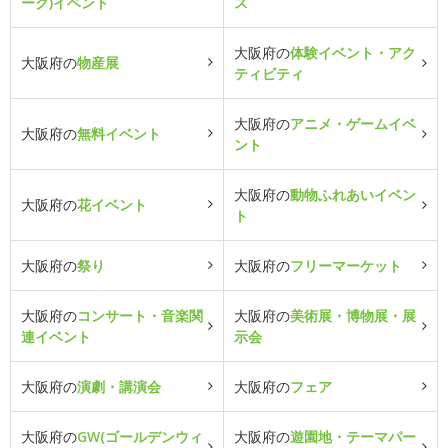
ーク)イベント
ス
大阪府の
体験イベント・アク
大阪府の
物産展
ティビティ
大阪府の
アニメ・ゲームイベ
大阪府の
無料イベント
ント
大阪府の
動物ふれあいイベン
大阪府の
花イベント
ト
大阪府の
祭り
大阪府の
フリーマーケット
大阪府の
コンサート・音楽関
大阪府の
美術展・博物展・展
連イベント
示会
大阪府の
演劇・講演会
大阪府の
フェア
大阪府の
GW(ゴールデンウィ
大阪府の
遊園地・テーマパー