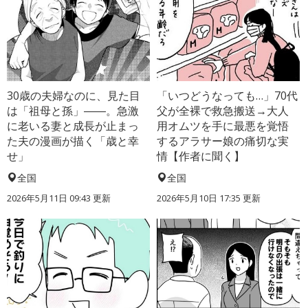
30歳の夫婦なのに、見た目
「いつどうなっても…」70代
は「祖母と孫」――。急激
父が全裸で救急搬送→大人
に老いる妻と成長が止まっ
用オムツを手に最悪を覚悟
た夫の漫画が描く「歳と幸
するアラサー娘の痛切な実
せ」
情【作者に聞く】
全国
全国
2026年5月11日 09:43 更新
2026年5月10日 17:35 更新