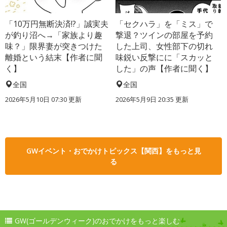
「10万円無断決済!?」誠実夫
「セクハラ」を「ミス」で
が釣り沼へ→「家族より趣
撃退？ツインの部屋を予約
味？」限界妻が突きつけた
した上司、女性部下の切れ
離婚という結末【作者に聞
味鋭い反撃にに「スカッと
く】
した」の声【作者に聞く】
全国
全国
2026年5月10日 07:30 更新
2026年5月9日 20:35 更新
GWイベント・おでかけトピックス【関西】をもっと見
る
GW(ゴールデンウィーク)のおでかけをもっと楽しむ