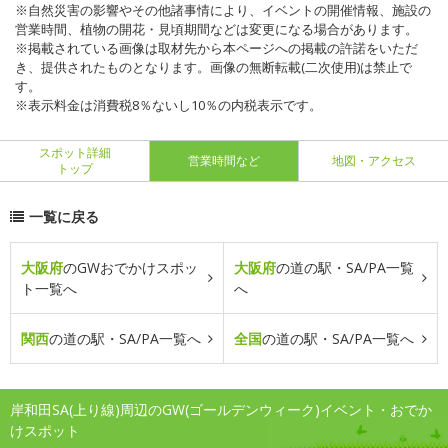
※自然災害の影響やその他諸事情により、イベントの開催情報、施設の
営業時間、植物の開花・見頃期間などは変更になる場合があります。
※掲載されている画像は取材先から本ページへの掲載の許諾をいただ
き、提供されたものとなります。画像の無断転載(二次使用)は禁止で
す。
※表示料金は消費税8％ないし10％の内税表示です。
スポット詳細
営業時間など
地図・アクセス
トップ
一覧に戻る
大阪府
のGWおでかけスポッ
大阪府
の道の駅・SA/PA一覧
ト一覧へ
へ
関西
の道の駅・SA/PA一覧へ
全国
の道の駅・SA/PA一覧へ
岸和田SA(上り線)周辺のGW(ゴールデンウィーク)イベント・おでか
けスポット