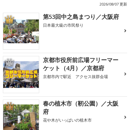
2026/08/07 更新
第53回中之島まつり／大阪府
1
日本最大級の市民祭り
京都市役所前広場フリーマー
2
ケット（4月）／京都府
京都市内で駅近 アクセス抜群会場
春の植木市（靭公園）／大阪
3
府
花や木がいっぱいの植木市