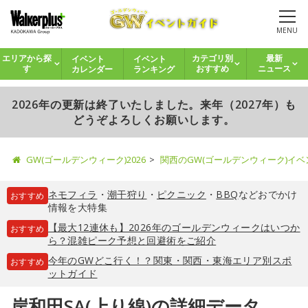
MENU
イベント
イベント
エリアから探
カテゴリ別
最新
カレンダー
ランキング
す
おすすめ
ニュース
2026年の更新は終了いたしました。来年（2027年）も
どうぞよろしくお願いします。
GW(ゴールデンウィーク)2026
関西のGW(ゴールデンウィーク)イ
ネモフィラ
・
潮干狩り
・
ピクニック
・
BBQ
などおでかけ
おすすめ
情報を大特集
【最大12連休も】2026年のゴールデンウィークはいつか
おすすめ
ら？混雑ピーク予想と回避術をご紹介
今年のGWどこ行く！？関東・関西・東海エリア別スポ
おすすめ
ットガイド
岸和田SA(上り線)の詳細データ