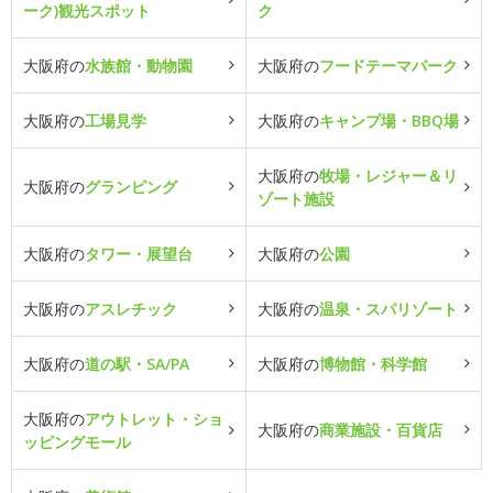
ーク)観光スポット
ク
大阪府の
水族館・動物園
大阪府の
フードテーマパーク
大阪府の
工場見学
大阪府の
キャンプ場・BBQ場
大阪府の
牧場・レジャー＆リ
大阪府の
グランピング
ゾート施設
大阪府の
タワー・展望台
大阪府の
公園
大阪府の
アスレチック
大阪府の
温泉・スパリゾート
大阪府の
道の駅・SA/PA
大阪府の
博物館・科学館
大阪府の
アウトレット・ショ
大阪府の
商業施設・百貨店
ッピングモール