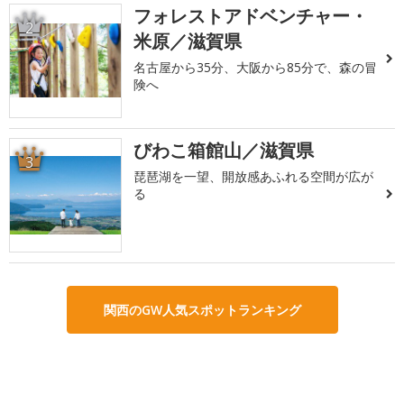
フォレストアドベンチャー・
2
米原／滋賀県
名古屋から35分、大阪から85分で、森の冒
険へ
びわこ箱館山／滋賀県
3
琵琶湖を一望、開放感あふれる空間が広が
る
関西のGW人気スポットランキング