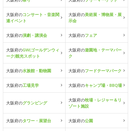
大阪府の
コンサート・音楽関
大阪府の
美術展・博物展・展
連イベント
示会
大阪府の
演劇・講演会
大阪府の
フェア
大阪府の
GW(ゴールデンウィ
大阪府の
遊園地・テーマパー
ーク)観光スポット
ク
大阪府の
水族館・動物園
大阪府の
フードテーマパーク
大阪府の
工場見学
大阪府の
キャンプ場・BBQ場
大阪府の
牧場・レジャー＆リ
大阪府の
グランピング
ゾート施設
大阪府の
タワー・展望台
大阪府の
公園