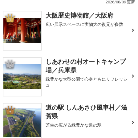
2026/08/09 更新
大阪歴史博物館／大阪府
1
広い展示スペースに実物大の復元が多数
しあわせの村オートキャンプ
2
場／兵庫県
緑豊かな大型公園で心身ともにリフレッシ
ュ
道の駅 しんあさひ風車村／滋
3
賀県
芝生の広がる緑豊かな道の駅