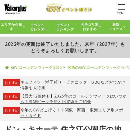
MENU
イベント
イベント
エリアから探
カテゴリ別
最新
カレンダー
ランキング
す
おすすめ
ニュース
2026年の更新は終了いたしました。来年（2027年）も
どうぞよろしくお願いします。
GW(ゴールデンウィーク)2026
関西のGW(ゴールデンウィーク)イ
ネモフィラ
・
潮干狩り
・
ピクニック
・
BBQ
などおでかけ
おすすめ
情報を大特集
【最大12連休も】2026年のゴールデンウィークはいつか
おすすめ
ら？混雑ピーク予想と回避術をご紹介
今年のGWどこ行く！？関東・関西・東海エリア別スポ
おすすめ
ットガイド
ドン・キホーテ 住之江公園店の地