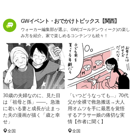
GWイベント・おでかけトピックス【関西】
ウォーカー編集部が選ぶ、GW(ゴールデンウィーク)の楽し
み方を紹介。家で楽しめるコンテンツも続々！
30歳の夫婦なのに、見た目
「いつどうなっても…」70代
は「祖母と孫」――。急激
父が全裸で救急搬送→大人
に老いる妻と成長が止まっ
用オムツを手に最悪を覚悟
た夫の漫画が描く「歳と幸
するアラサー娘の痛切な実
せ」
情【作者に聞く】
全国
全国