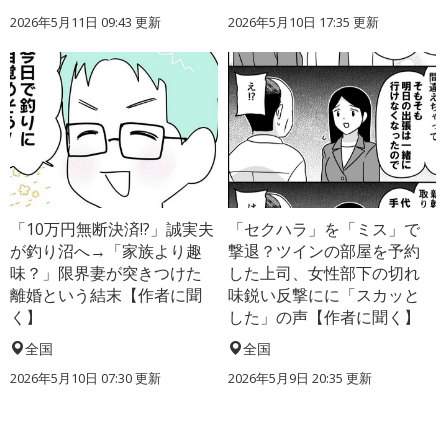
2026年5月11日 09:43 更新
2026年5月10日 17:35 更新
「10万円無断決済!?」誠実夫
「セクハラ」を「ミス」で
が釣り沼へ→「家族より趣
撃退？ツインの部屋を予約
味？」限界妻が突きつけた
した上司、女性部下の切れ
離婚という結末【作者に聞
味鋭い反撃にに「スカッと
く】
した」の声【作者に聞く】
全国
全国
2026年5月10日 07:30 更新
2026年5月9日 20:35 更新