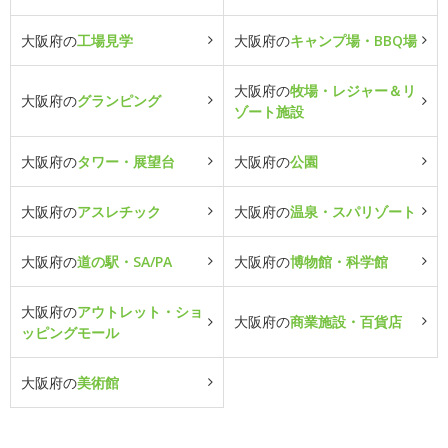
大阪府の
工場見学
大阪府の
キャンプ場・BBQ場
大阪府の
牧場・レジャー＆リ
大阪府の
グランピング
ゾート施設
大阪府の
タワー・展望台
大阪府の
公園
大阪府の
アスレチック
大阪府の
温泉・スパリゾート
大阪府の
道の駅・SA/PA
大阪府の
博物館・科学館
大阪府の
アウトレット・ショ
大阪府の
商業施設・百貨店
ッピングモール
大阪府の
美術館