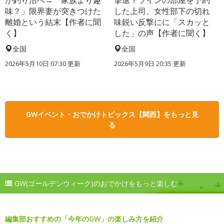
が釣り沼へ→「家族より趣
撃退？ツインの部屋を予約
味？」限界妻が突きつけた
した上司、女性部下の切れ
離婚という結末【作者に聞
味鋭い反撃にに「スカッと
く】
した」の声【作者に聞く】
全国
全国
2026年5月10日 07:30 更新
2026年5月9日 20:35 更新
GWイベント・おでかけトピックス【関西】をもっと見
る
GW(ゴールデンウィーク)のおでかけをもっと楽しむ
編集部おすすめの「今年のGW」の楽しみ方を紹介