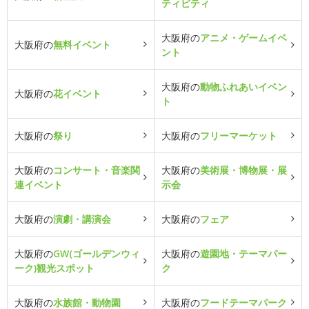
ティビティ
大阪府の
アニメ・ゲームイベ
大阪府の
無料イベント
ント
大阪府の
動物ふれあいイベン
大阪府の
花イベント
ト
大阪府の
祭り
大阪府の
フリーマーケット
大阪府の
コンサート・音楽関
大阪府の
美術展・博物展・展
連イベント
示会
大阪府の
演劇・講演会
大阪府の
フェア
大阪府の
GW(ゴールデンウィ
大阪府の
遊園地・テーマパー
ーク)観光スポット
ク
大阪府の
水族館・動物園
大阪府の
フードテーマパーク