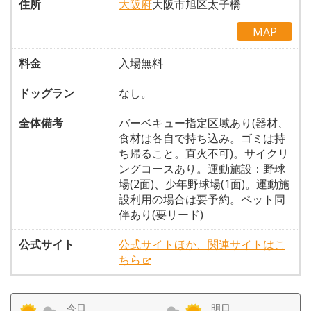
住所
大阪府
大阪市旭区太子橋
MAP
料金
入場無料
ドッグラン
なし。
全体備考
バーベキュー指定区域あり(器材、
食材は各自で持ち込み。ゴミは持
ち帰ること。直火不可)。サイクリ
ングコースあり。運動施設：野球
場(2面)、少年野球場(1面)。運動施
設利用の場合は要予約。ペット同
伴あり(要リード)
公式サイト
公式サイトほか、関連サイトはこ
ちら
今日
明日