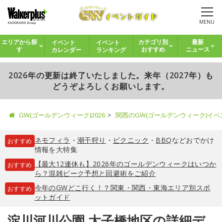
MENU
イベント
イベント
エリアから探
カテゴリ別
最新
カレンダー
ランキング
す
おすすめ
ニュース
2026年の更新は終了いたしました。来年（2027年）も
どうぞよろしくお願いします。
GW(ゴールデンウィーク)2026
関西のGW(ゴールデンウィーク)イ
ネモフィラ
・
潮干狩り
・
ピクニック
・
BBQ
などおでかけ
おすすめ
情報を大特集
【最大12連休も】2026年のゴールデンウィークはいつか
おすすめ
ら？混雑ピーク予想と回避術をご紹介
今年のGWどこ行く！？関東・関西・東海エリア別スポ
おすすめ
ットガイド
淀川河川公園 太子橋地区の詳細デ