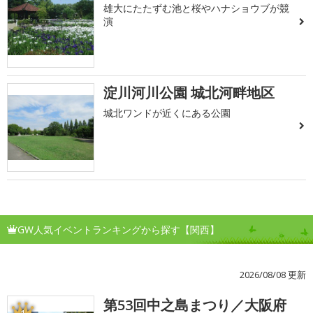
雄大にたたずむ池と桜やハナショウブが競
演
淀川河川公園 城北河畔地区
城北ワンドが近くにある公園
GW人気イベントランキングから探す【関西】
2026/08/08 更新
第53回中之島まつり／大阪府