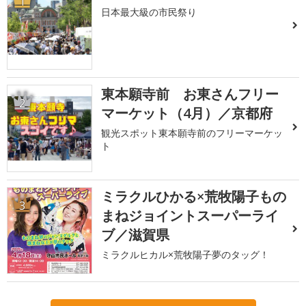
1
日本最大級の市民祭り
東本願寺前 お東さんフリー
2
マーケット（4月）／京都府
観光スポット東本願寺前のフリーマーケッ
ト
ミラクルひかる×荒牧陽子もの
3
まねジョイントスーパーライ
ブ／滋賀県
ミラクルヒカル×荒牧陽子夢のタッグ！