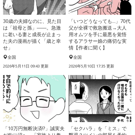
30歳の夫婦なのに、見た目
「いつどうなっても…」70代
は「祖母と孫」――。急激
父が全裸で救急搬送→大人
に老いる妻と成長が止まっ
用オムツを手に最悪を覚悟
た夫の漫画が描く「歳と幸
するアラサー娘の痛切な実
せ」
情【作者に聞く】
全国
全国
2026年5月11日 09:43 更新
2026年5月10日 17:35 更新
「10万円無断決済!?」誠実夫
「セクハラ」を「ミス」で