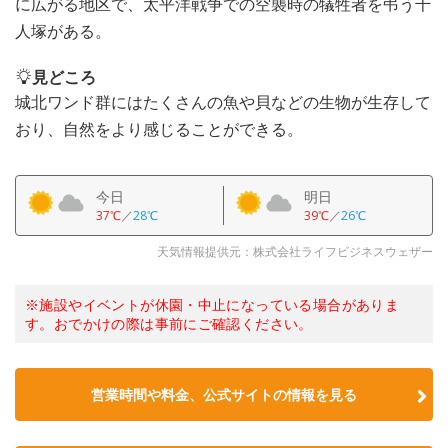
に広がる地区で、太平洋戦争での空襲時の犠牲者を弔う千
人塚がある。
見どころ
城北ワンド群にはたくさんの魚や貝などの生物が生存して
おり、自然をより感じることができる。
今日
明日
37℃
／
28℃
39℃
／
26℃
天気情報提供元：株式会社ライフビジネスウェザー
※施設やイベントが休園・中止になっている場合がありま
す。おでかけの際は事前にご確認ください。
営業時間や料金、公式サイトの情報を見る