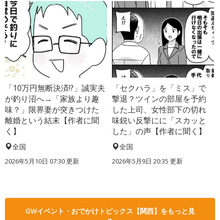
「10万円無断決済!?」誠実夫
「セクハラ」を「ミス」で
が釣り沼へ→「家族より趣
撃退？ツインの部屋を予約
味？」限界妻が突きつけた
した上司、女性部下の切れ
離婚という結末【作者に聞
味鋭い反撃にに「スカッと
く】
した」の声【作者に聞く】
全国
全国
2026年5月10日 07:30 更新
2026年5月9日 20:35 更新
GWイベント・おでかけトピックス【関西】をもっと見