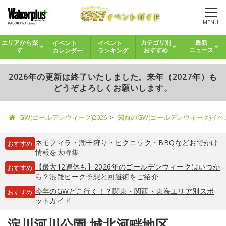
MENU
イベント
イベント
エリアから探
カテゴリ別
最新
カレンダー
ランキング
す
おすすめ
ニュース
2026年の更新は終了いたしました。来年（2027年）も
どうぞよろしくお願いします。
GW(ゴールデンウィーク)2026
関西のGW(ゴールデンウィーク)イ
ネモフィラ
・
潮干狩り
・
ピクニック
・
BBQ
などおでかけ
おすすめ
情報を大特集
【最大12連休も】2026年のゴールデンウィークはいつか
おすすめ
ら？混雑ピーク予想と回避術をご紹介
今年のGWどこ行く！？関東・関西・東海エリア別スポ
おすすめ
ットガイド
淀川河川公園 城北河畔地区