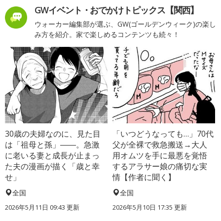
GWイベント・おでかけトピックス【関西】
ウォーカー編集部が選ぶ、GW(ゴールデンウィーク)の楽し
み方を紹介。家で楽しめるコンテンツも続々！
30歳の夫婦なのに、見た目
「いつどうなっても…」70代
は「祖母と孫」――。急激
父が全裸で救急搬送→大人
に老いる妻と成長が止まっ
用オムツを手に最悪を覚悟
た夫の漫画が描く「歳と幸
するアラサー娘の痛切な実
せ」
情【作者に聞く】
全国
全国
2026年5月11日 09:43 更新
2026年5月10日 17:35 更新