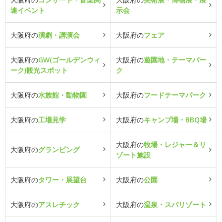
連イベント
示会
大阪府の
演劇・講演会
大阪府の
フェア
大阪府の
GW(ゴールデンウィ
大阪府の
遊園地・テーマパー
ーク)観光スポット
ク
大阪府の
水族館・動物園
大阪府の
フードテーマパーク
大阪府の
工場見学
大阪府の
キャンプ場・BBQ場
大阪府の
牧場・レジャー＆リ
大阪府の
グランピング
ゾート施設
大阪府の
タワー・展望台
大阪府の
公園
大阪府の
アスレチック
大阪府の
温泉・スパリゾート