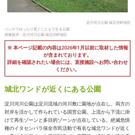
淀川河川公園 城北河畔地区
ベンチでゆったり寛ぐこともできる公園
画像提供：淀川河川公園 城北河畔地区
※ 本ページ記載の内容は2026年1月以前に取材した情報
が含まれております。
詳細を確認されたい場合には、直接施設へお問い合わせ
ください。
城北ワンドが近くにある公園
淀川河川公園は淀川流域の河川敷に園地が点在し、両方の
対岸を活かして作られている国営公園。上流から下流に掛
けて再生ゾーンと多目的ゾーンが点在している。絶滅危惧
種のイタセンパラ保全市民活動で有名な城北ワンドが近く