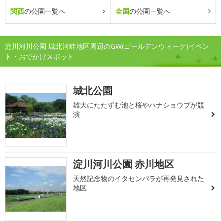
関西
の公園一覧へ
全国
の公園一覧へ
淀川河川公園 城北河畔地区周辺のGW(ゴールデンウィーク)イベン
ト・おでかけスポット
城北公園
雄大にたたずむ池と桜やハナショウブが競
演
淀川河川公園 赤川地区
天然記念物のイタセンパラが再発見された
地区