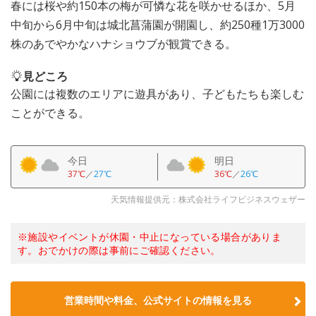
春には桜や約150本の梅が可憐な花を咲かせるほか、5月
中旬から6月中旬は城北菖蒲園が開園し、約250種1万3000
株のあでやかなハナショウブが観賞できる。
見どころ
公園には複数のエリアに遊具があり、子どもたちも楽しむ
ことができる。
今日
明日
37℃
／
27℃
36℃
／
26℃
天気情報提供元：株式会社ライフビジネスウェザー
※施設やイベントが休園・中止になっている場合がありま
す。おでかけの際は事前にご確認ください。
営業時間や料金、公式サイトの情報を見る