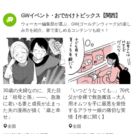
GWイベント・おでかけトピックス【関西】
ウォーカー編集部が選ぶ、GW(ゴールデンウィーク)の楽し
み方を紹介。家で楽しめるコンテンツも続々！
30歳の夫婦なのに、見た目
「いつどうなっても…」70代
は「祖母と孫」――。急激
父が全裸で救急搬送→大人
に老いる妻と成長が止まっ
用オムツを手に最悪を覚悟
た夫の漫画が描く「歳と幸
するアラサー娘の痛切な実
せ」
情【作者に聞く】
全国
全国