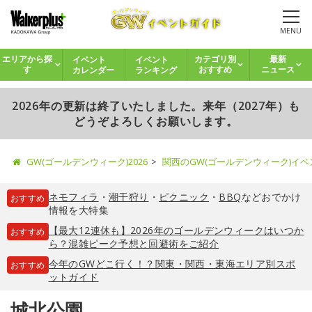
MENU
イベント
イベント
エリアから探
カテゴリ別
最新
カレンダー
ランキング
す
おすすめ
ニュース
2026年の更新は終了いたしました。来年（2027年）も
どうぞよろしくお願いします。
GW(ゴールデンウィーク)2026
関西のGW(ゴールデンウィーク)イ
ネモフィラ
・
潮干狩り
・
ピクニック
・
BBQ
などおでかけ
おすすめ
情報を大特集
【最大12連休も】2026年のゴールデンウィークはいつか
おすすめ
ら？混雑ピーク予想と回避術をご紹介
今年のGWどこ行く！？関東・関西・東海エリア別スポ
おすすめ
ットガイド
城北公園