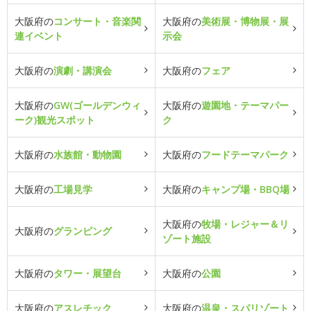
大阪府の
コンサート・音楽関
大阪府の
美術展・博物展・展
連イベント
示会
大阪府の
演劇・講演会
大阪府の
フェア
大阪府の
GW(ゴールデンウィ
大阪府の
遊園地・テーマパー
ーク)観光スポット
ク
大阪府の
水族館・動物園
大阪府の
フードテーマパーク
大阪府の
工場見学
大阪府の
キャンプ場・BBQ場
大阪府の
牧場・レジャー＆リ
大阪府の
グランピング
ゾート施設
大阪府の
タワー・展望台
大阪府の
公園
大阪府の
アスレチック
大阪府の
温泉・スパリゾート