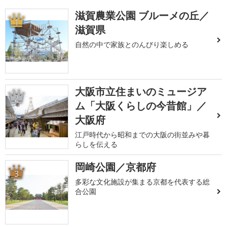
滋賀農業公園 ブルーメの丘／
1
滋賀県
自然の中で家族とのんびり楽しめる
大阪市立住まいのミュージア
2
ム「大阪くらしの今昔館」／
大阪府
江戸時代から昭和までの大阪の街並みや暮
らしを伝える
岡崎公園／京都府
3
多彩な文化施設が集まる京都を代表する総
合公園