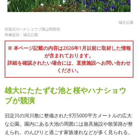
城北公園
回遊式のハナショウブ園は関西初
画像提供：城北公園
※ 本ページ記載の内容は2026年1月以前に取材した情報
が含まれております。
詳細を確認されたい場合には、直接施設へお問い合わせ
ください。
雄大にたたずむ池と桜やハナショウ
ブが競演
旧淀川の河川敷に整備された9万5000平方メートルの広大
な公園。園内にある大池の周囲には遊具施設や散策路が整
えられ、のんびりと過ごす家族連れなどが多く見られる。