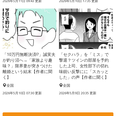
2026年5月11日 09:43 更新
2026年5月10日 17:35 更新
「10万円無断決済!?」誠実夫
「セクハラ」を「ミス」で
が釣り沼へ→「家族より趣
撃退？ツインの部屋を予約
味？」限界妻が突きつけた
した上司、女性部下の切れ
離婚という結末【作者に聞
味鋭い反撃にに「スカッと
く】
した」の声【作者に聞く】
全国
全国
2026年5月10日 07:30 更新
2026年5月9日 20:35 更新