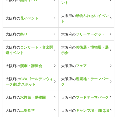
ント
大阪府の
動物ふれあいイベン
大阪府の
花イベント
ト
大阪府の
祭り
大阪府の
フリーマーケット
大阪府の
コンサート・音楽関
大阪府の
美術展・博物展・展
連イベント
示会
大阪府の
演劇・講演会
大阪府の
フェア
大阪府の
GW(ゴールデンウィ
大阪府の
遊園地・テーマパー
ーク)観光スポット
ク
大阪府の
水族館・動物園
大阪府の
フードテーマパーク
大阪府の
工場見学
大阪府の
キャンプ場・BBQ場