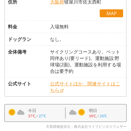
住所
大阪府
寝屋川市佐太西町
MAP
料金
入場無料
ドッグラン
なし。
全体備考
サイクリングコースあり。ペット
同伴あり(要リード)。運動施設:野
球場(2面)。運動施設を利用する場
合は要予約
公式サイト
公式サイトほか、関連サイトはこ
ちら
今日
明日
37℃
／
27℃
36℃
／
26℃
天気情報提供元：株式会社ライフビジネスウェザー