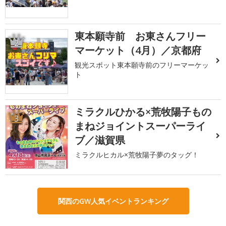
東本願寺前 お東さんフリー
2
マーケット（4月）／京都府
観光スポット東本願寺前のフリーマーケッ
ト
ミラクルひかる×荒牧陽子もの
3
まねジョイントスーパーライ
ブ／滋賀県
ミラクルヒカル×荒牧陽子夢のタッグ！
関西のGW人気イベントランキング