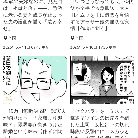
30歳の夫婦なのに、見た目
「いつどうなっても…」70代
は「祖母と孫」――。急激
父が全裸で救急搬送→大人
に老いる妻と成長が止まっ
用オムツを手に最悪を覚悟
た夫の漫画が描く「歳と幸
するアラサー娘の痛切な実
せ」
情【作者に聞く】
全国
全国
2026年5月11日 09:43 更新
2026年5月10日 17:35 更新
「10万円無断決済!?」誠実夫
「セクハラ」を「ミス」で
が釣り沼へ→「家族より趣
撃退？ツインの部屋を予約
味？」限界妻が突きつけた
した上司、女性部下の切れ
離婚という結末【作者に聞
味鋭い反撃にに「スカッと