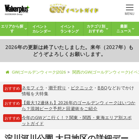
MENU
イベント
イベント
エリアから探
カテゴリ別
最新
カレンダー
ランキング
す
おすすめ
ニュース
2026年の更新は終了いたしました。来年（2027年）も
どうぞよろしくお願いします。
GW(ゴールデンウィーク)2026
関西のGW(ゴールデンウィーク)イ
ネモフィラ
・
潮干狩り
・
ピクニック
・
BBQ
などおでかけ
おすすめ
情報を大特集
【最大12連休も】2026年のゴールデンウィークはいつか
おすすめ
ら？混雑ピーク予想と回避術をご紹介
今年のGWどこ行く！？関東・関西・東海エリア別スポ
おすすめ
ットガイド
淀川河川公園 大日地区の詳細デー