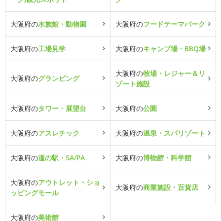
大阪府の
水族館・動物園
大阪府の
フードテーマパーク
大阪府の
工場見学
大阪府の
キャンプ場・BBQ場
大阪府の
牧場・レジャー＆リ
大阪府の
グランピング
ゾート施設
大阪府の
タワー・展望台
大阪府の
公園
大阪府の
アスレチック
大阪府の
温泉・スパリゾート
大阪府の
道の駅・SA/PA
大阪府の
博物館・科学館
大阪府の
アウトレット・ショ
大阪府の
商業施設・百貨店
ッピングモール
大阪府の
美術館