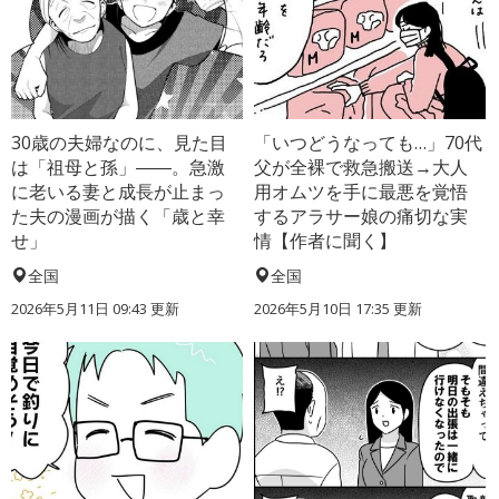
30歳の夫婦なのに、見た目
「いつどうなっても…」70代
は「祖母と孫」――。急激
父が全裸で救急搬送→大人
に老いる妻と成長が止まっ
用オムツを手に最悪を覚悟
た夫の漫画が描く「歳と幸
するアラサー娘の痛切な実
せ」
情【作者に聞く】
全国
全国
2026年5月11日 09:43 更新
2026年5月10日 17:35 更新