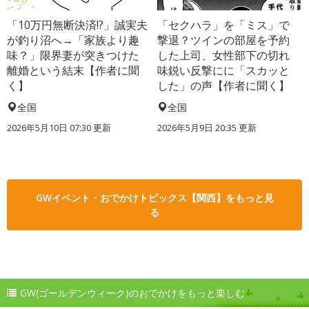
「10万円無断決済!?」誠実夫
「セクハラ」を「ミス」で
が釣り沼へ→「家族より趣
撃退？ツインの部屋を予約
味？」限界妻が突きつけた
した上司、女性部下の切れ
離婚という結末【作者に聞
味鋭い反撃にに「スカッと
く】
した」の声【作者に聞く】
全国
全国
2026年5月10日 07:30 更新
2026年5月9日 20:35 更新
GWイベント・おでかけトピックス【関西】をもっと見
る
GW(ゴールデンウィーク)のおでかけをもっと楽しむ