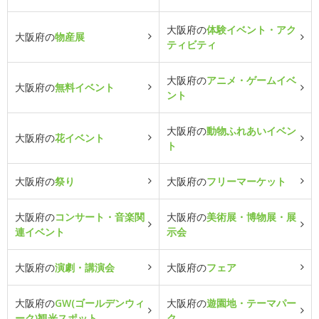
大阪府の
体験イベント・アク
大阪府の
物産展
ティビティ
大阪府の
アニメ・ゲームイベ
大阪府の
無料イベント
ント
大阪府の
動物ふれあいイベン
大阪府の
花イベント
ト
大阪府の
祭り
大阪府の
フリーマーケット
大阪府の
コンサート・音楽関
大阪府の
美術展・博物展・展
連イベント
示会
大阪府の
演劇・講演会
大阪府の
フェア
大阪府の
GW(ゴールデンウィ
大阪府の
遊園地・テーマパー
ーク)観光スポット
ク