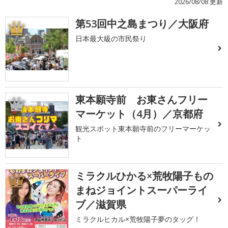
2026/08/08 更新
第53回中之島まつり／大阪府
1
日本最大級の市民祭り
東本願寺前 お東さんフリー
2
マーケット（4月）／京都府
観光スポット東本願寺前のフリーマーケッ
ト
ミラクルひかる×荒牧陽子もの
3
まねジョイントスーパーライ
ブ／滋賀県
ミラクルヒカル×荒牧陽子夢のタッグ！