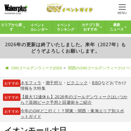
MENU
イベント
イベント
エリアから探
カテゴリ別
最新
カレンダー
ランキング
す
おすすめ
ニュース
2026年の更新は終了いたしました。来年（2027年）も
どうぞよろしくお願いします。
GW(ゴールデンウィーク)2026
関西のGW(ゴールデンウィーク)イ
ネモフィラ
・
潮干狩り
・
ピクニック
・
BBQ
などおでかけ
おすすめ
情報を大特集
【最大12連休も】2026年のゴールデンウィークはいつか
おすすめ
ら？混雑ピーク予想と回避術をご紹介
今年のGWどこ行く！？関東・関西・東海エリア別スポ
おすすめ
ットガイド
イオンモール大日