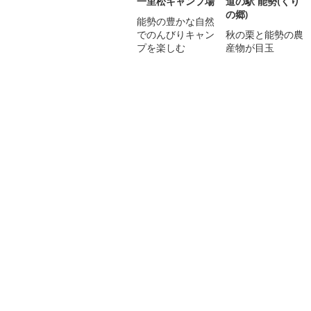
一里松キャンプ場
道の駅 能勢(くり
の郷)
能勢の豊かな自然
でのんびりキャン
秋の栗と能勢の農
プを楽しむ
産物が目玉