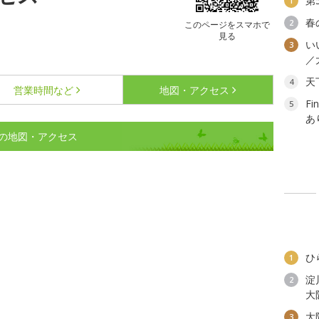
第
1
春
2
このページをスマホで
見る
い
3
／
天
4
営業時間など
地図・アクセス
F
5
あ
の地図・アクセス
ひ
1
淀
2
大
大
3