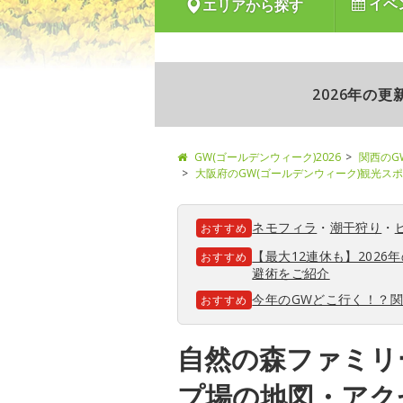
イベ
エリアから探す
2026年の
GW(ゴールデンウィーク)2026
関西のG
大阪府のGW(ゴールデンウィーク)観光ス
ネモフィラ
・
潮干狩り
・
おすすめ
【最大12連休も】202
おすすめ
避術をご紹介
今年のGWどこ行く！？
おすすめ
自然の森ファミリ
プ場の地図・アク