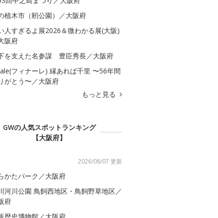
53回中之島まつり／大阪府
の植木市（靭公園）／大阪府
い人すぎるよ展2026＆微わかる展(大阪)
大阪府
下を支えた名参謀 豊臣秀長／大阪府
inale(フィナーレ) 縁あれば千里 〜56年間
りがとう〜／大阪府
もっと見る
GWの人気スポットランキング
【大阪府】
2026/08/07 更新
らかたパーク／大阪府
川河川公園 鳥飼西地区・鳥飼野草地区／
阪府
阪歴史博物館／大阪府