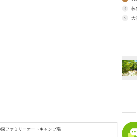
萩
4
大
5
の森ファミリーオートキャンプ場