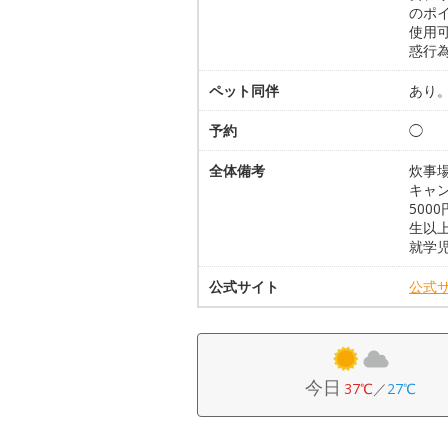
のポ
使用
惑行
ペット同伴
あり
予約
◯
全体備考
炊事
キャン
500
生以上
就学
公式サイト
公式
今日
37℃
／
27℃