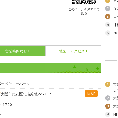
第
1
春
2
このページをスマホで
見る
ロ
3
【
4
2
5
営業時間など
地図・アクセス
バーベキューパーク
大
1
し
MAP
府
大阪市此花区北港緑地2-1-107
大
2
～17:00
大
3
N
4
休