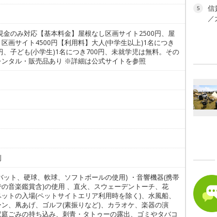
信
5
／
現金のみ対応【基本料金】屋根なし区画サイト2500円、屋
区画サイト4500円【利用料】大人(中学生以上)1名につき
0円、子ども(小学生)1名につき700円、未就学児は無料。その
レンタル・販売品あり ※詳細は公式サイトを参照
別
バット、硬球、軟球、ソフトボールの使用) ・音響機器(携帯
での音楽鑑賞含)の使用 、直火、スウェーデントーチ、花
ペットの入場(ペットサイトエリア利用時を除く)、水風船、
ーン、凧あげ、ゴルフ(素振りなど)、カラオケ、楽器の演
家庭ごみの持ち込み、刺青・タトゥーの露出、ゴミやタバコ