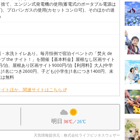
イ捨て、エンジン式発電機の使用(蓄電式のポータブル電源は
可)、プロパンガスの使用(カセットコンロ可)、そのほかの迷
為
。
場・水洗トイレあり。毎月恒例で宿泊イベントの「焚火 de
プ the ナイト！」を開催【基本料金】屋根なし区画サイト
0円/泊、屋根あり区画サイト9000円/泊【利用料】大人(中学
)1名につき2600円、子ども(小学生)1名につき1400円、未
児は無料
サイトほか、関連サイトはこちら
明日
36℃
／
26℃
天気情報提供元：株式会社ライフビジネスウェザー