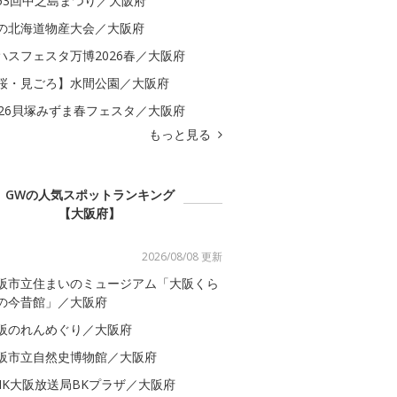
53回中之島まつり／大阪府
の北海道物産大会／大阪府
ハスフェスタ万博2026春／大阪府
桜・見ごろ】水間公園／大阪府
026貝塚みずま春フェスタ／大阪府
もっと見る
GWの人気スポットランキング
【大阪府】
2026/08/08 更新
阪市立住まいのミュージアム「大阪くら
の今昔館」／大阪府
阪のれんめぐり／大阪府
阪市立自然史博物館／大阪府
HK大阪放送局BKプラザ／大阪府