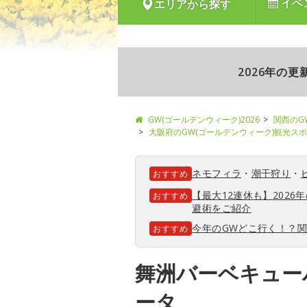
イベ
エリアから探す
2026年の
GW(ゴールデンウィーク)2026
関西のG
大阪府のGW(ゴールデンウィーク)観光ス
ネモフィラ
・
潮干狩り
・
おすすめ
【最大12連休も】202
おすすめ
避術をご紹介
今年のGWどこ行く！？
おすすめ
舞洲バーベキュー
ータ