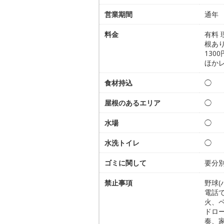
営業期間
通年
料金
有料 
根あり
130
ほか
食材持込
◯
屋根のあるエリア
◯
水場
◯
水洗トイレ
◯
ゴミに関して
要分
禁止事項
野球(
電話
火、
ドロ
奏、