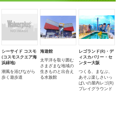
シーサイド コスモ
海遊館
レゴランド(R)・デ
(コスモスクエア海
ィスカバリー・セ
太平洋を取り囲む
浜緑地)
ンター大阪
さまざまな地域の
潮風を浴びながら
生きものと出合え
つくる、まなぶ、
歩く遊歩道
る水族館
あそぶ楽しさいっ
ぱいの屋内レゴ(R)
プレイグラウンド