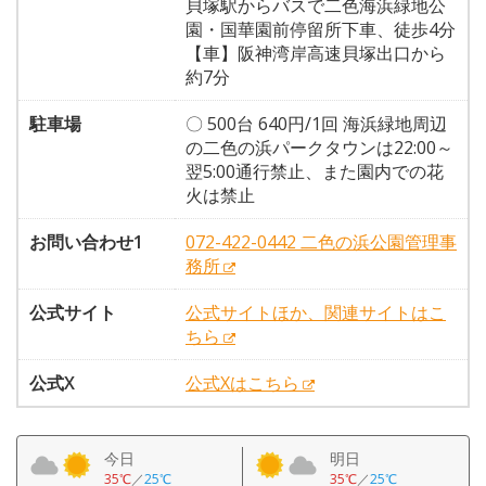
貝塚駅からバスで二色海浜緑地公
園・国華園前停留所下車、徒歩4分
【車】阪神湾岸高速貝塚出口から
約7分
駐車場
〇 500台 640円/1回 海浜緑地周辺
の二色の浜パークタウンは22:00～
翌5:00通行禁止、また園内での花
火は禁止
お問い合わせ1
072-422-0442 二色の浜公園管理事
務所
公式サイト
公式サイトほか、関連サイトはこ
ちら
公式X
公式Xはこちら
今日
明日
35℃
／
25℃
35℃
／
25℃