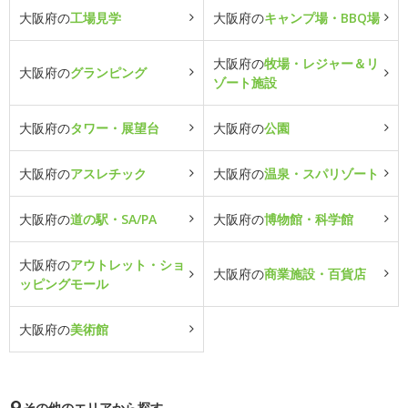
大阪府の
工場見学
大阪府の
キャンプ場・BBQ場
大阪府の
牧場・レジャー＆リ
大阪府の
グランピング
ゾート施設
大阪府の
タワー・展望台
大阪府の
公園
大阪府の
アスレチック
大阪府の
温泉・スパリゾート
大阪府の
道の駅・SA/PA
大阪府の
博物館・科学館
大阪府の
アウトレット・ショ
大阪府の
商業施設・百貨店
ッピングモール
大阪府の
美術館
その他のエリアから探す