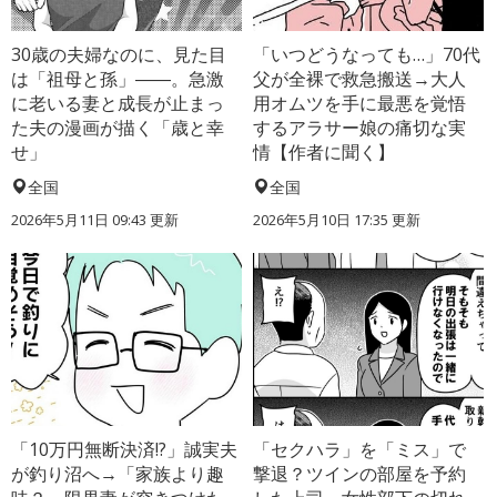
30歳の夫婦なのに、見た目
「いつどうなっても…」70代
は「祖母と孫」――。急激
父が全裸で救急搬送→大人
に老いる妻と成長が止まっ
用オムツを手に最悪を覚悟
た夫の漫画が描く「歳と幸
するアラサー娘の痛切な実
せ」
情【作者に聞く】
全国
全国
2026年5月11日 09:43 更新
2026年5月10日 17:35 更新
「10万円無断決済!?」誠実夫
「セクハラ」を「ミス」で
が釣り沼へ→「家族より趣
撃退？ツインの部屋を予約