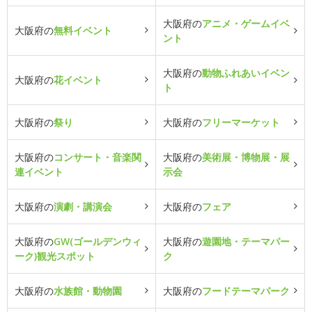
大阪府の
アニメ・ゲームイベ
大阪府の
無料イベント
ント
大阪府の
動物ふれあいイベン
大阪府の
花イベント
ト
大阪府の
祭り
大阪府の
フリーマーケット
大阪府の
コンサート・音楽関
大阪府の
美術展・博物展・展
連イベント
示会
大阪府の
演劇・講演会
大阪府の
フェア
大阪府の
GW(ゴールデンウィ
大阪府の
遊園地・テーマパー
ーク)観光スポット
ク
大阪府の
水族館・動物園
大阪府の
フードテーマパーク