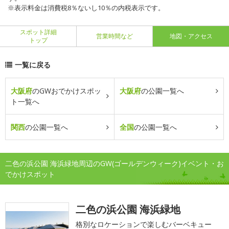
※表示料金は消費税8％ないし10％の内税表示です。
スポット詳細
営業時間など
地図・アクセス
トップ
一覧に戻る
大阪府
のGWおでかけスポッ
大阪府
の公園一覧へ
ト一覧へ
関西
の公園一覧へ
全国
の公園一覧へ
二色の浜公園 海浜緑地周辺のGW(ゴールデンウィーク)イベント・お
でかけスポット
二色の浜公園 海浜緑地
格別なロケーションで楽しむバーベキュー