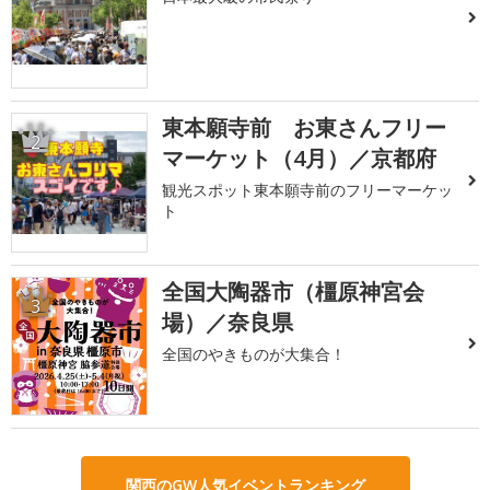
東本願寺前 お東さんフリー
2
マーケット（4月）／京都府
観光スポット東本願寺前のフリーマーケッ
ト
全国大陶器市（橿原神宮会
3
場）／奈良県
全国のやきものが大集合！
関西のGW人気イベントランキング