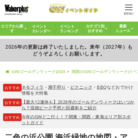
MENU
イベント
イベント
エリアから探
カテゴリ別
最新
カレンダー
ランキング
す
おすすめ
ニュース
2026年の更新は終了いたしました。来年（2027年）も
どうぞよろしくお願いします。
GW(ゴールデンウィーク)2026
関西のGW(ゴールデンウィーク)イ
ネモフィラ
・
潮干狩り
・
ピクニック
・
BBQ
などおでかけ
おすすめ
情報を大特集
【最大12連休も】2026年のゴールデンウィークはいつか
おすすめ
ら？混雑ピーク予想と回避術をご紹介
今年のGWどこ行く！？関東・関西・東海エリア別スポ
おすすめ
ットガイド
二色の浜公園 海浜緑地の地図・ア