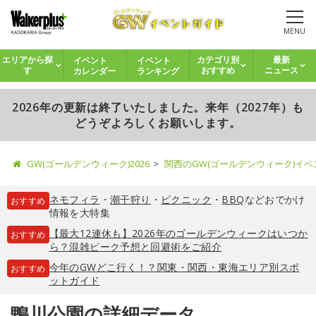
MENU
イベント
イベント
エリアから探
カテゴリ別
最新
カレンダー
ランキング
す
おすすめ
ニュース
2026年の更新は終了いたしました。来年（2027年）も
どうぞよろしくお願いします。
GW(ゴールデンウィーク)2026
関西のGW(ゴールデンウィーク)イ
ネモフィラ
・
潮干狩り
・
ピクニック
・
BBQ
などおでかけ
おすすめ
情報を大特集
【最大12連休も】2026年のゴールデンウィークはいつか
おすすめ
ら？混雑ピーク予想と回避術をご紹介
今年のGWどこ行く！？関東・関西・東海エリア別スポ
おすすめ
ットガイド
鴨川公園の詳細データ