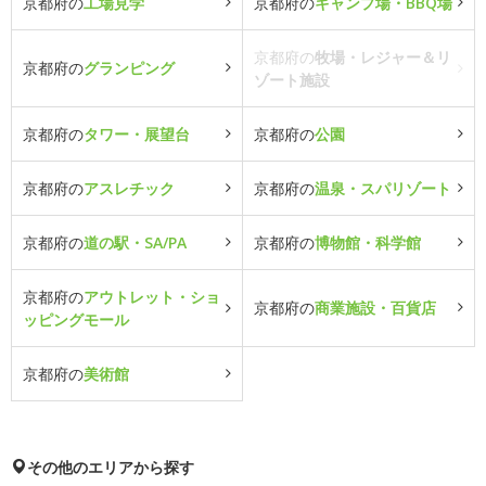
京都府の
工場見学
京都府の
キャンプ場・BBQ場
京都府の
牧場・レジャー＆リ
京都府の
グランピング
ゾート施設
京都府の
タワー・展望台
京都府の
公園
京都府の
アスレチック
京都府の
温泉・スパリゾート
京都府の
道の駅・SA/PA
京都府の
博物館・科学館
京都府の
アウトレット・ショ
京都府の
商業施設・百貨店
ッピングモール
京都府の
美術館
その他のエリアから探す