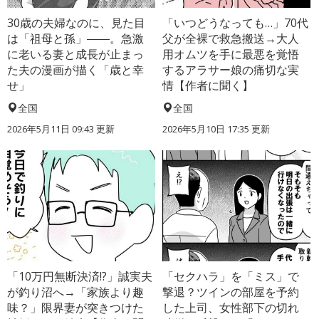
30歳の夫婦なのに、見た目
「いつどうなっても…」70代
は「祖母と孫」――。急激
父が全裸で救急搬送→大人
に老いる妻と成長が止まっ
用オムツを手に最悪を覚悟
た夫の漫画が描く「歳と幸
するアラサー娘の痛切な実
せ」
情【作者に聞く】
全国
全国
2026年5月11日 09:43 更新
2026年5月10日 17:35 更新
「10万円無断決済!?」誠実夫
「セクハラ」を「ミス」で
が釣り沼へ→「家族より趣
撃退？ツインの部屋を予約
味？」限界妻が突きつけた
した上司、女性部下の切れ