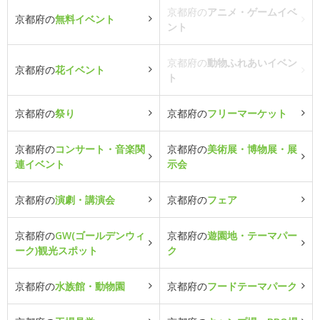
京都府の
アニメ・ゲームイベ
京都府の
無料イベント
ント
京都府の
動物ふれあいイベン
京都府の
花イベント
ト
京都府の
祭り
京都府の
フリーマーケット
京都府の
コンサート・音楽関
京都府の
美術展・博物展・展
連イベント
示会
京都府の
演劇・講演会
京都府の
フェア
京都府の
GW(ゴールデンウィ
京都府の
遊園地・テーマパー
ーク)観光スポット
ク
京都府の
水族館・動物園
京都府の
フードテーマパーク