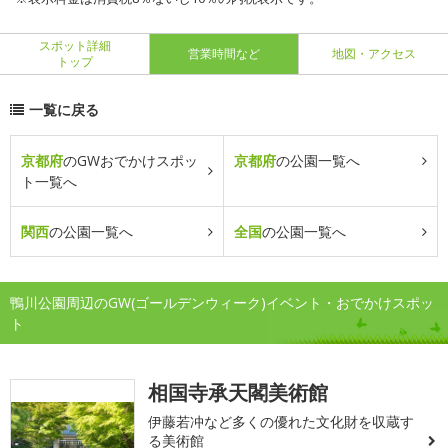
スポット詳細
営業時間など
地図・アクセス
トップ
一覧に戻る
京都府
のGWおでかけスポッ
京都府
の公園一覧へ
ト一覧へ
関西
の公園一覧へ
全国
の公園一覧へ
鴨川公園周辺のGW(ゴールデンウィーク)イベント・おでかけスポッ
ト
相国寺承天閣美術館
伊藤若冲など多くの優れた文化財を収蔵す
る美術館