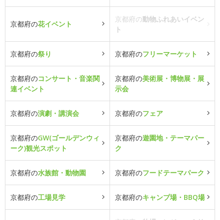
京都府の
動物ふれあいイベン
京都府の
花イベント
ト
京都府の
祭り
京都府の
フリーマーケット
京都府の
コンサート・音楽関
京都府の
美術展・博物展・展
連イベント
示会
京都府の
演劇・講演会
京都府の
フェア
京都府の
GW(ゴールデンウィ
京都府の
遊園地・テーマパー
ーク)観光スポット
ク
京都府の
水族館・動物園
京都府の
フードテーマパーク
京都府の
工場見学
京都府の
キャンプ場・BBQ場