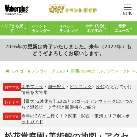
MENU
イベント
イベント
エリアから探
カテゴリ別
最新
カレンダー
ランキング
す
おすすめ
ニュース
2026年の更新は終了いたしました。来年（2027年）も
どうぞよろしくお願いします。
GW(ゴールデンウィーク)2026
関西のGW(ゴールデンウィーク)イ
ネモフィラ
・
潮干狩り
・
ピクニック
・
BBQ
などおでかけ
おすすめ
情報を大特集
【最大12連休も】2026年のゴールデンウィークはいつか
おすすめ
ら？混雑ピーク予想と回避術をご紹介
今年のGWどこ行く！？関東・関西・東海エリア別スポ
おすすめ
ットガイド
松花堂庭園･美術館の地図・アクセ