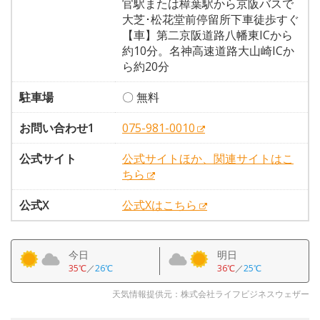
官駅または樟葉駅から京阪バスで
大芝･松花堂前停留所下車徒歩すぐ
【車】第二京阪道路八幡東ICから
約10分。名神高速道路大山崎ICか
ら約20分
駐車場
〇 無料
お問い合わせ1
075-981-0010
公式サイト
公式サイトほか、関連サイトはこ
ちら
公式X
公式Xはこちら
今日
明日
35℃
／
26℃
36℃
／
25℃
天気情報提供元：株式会社ライフビジネスウェザー