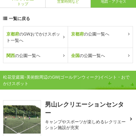
営業時間など
地図・アクセス
トップ
一覧に戻る
京都府
のGWおでかけスポッ
京都府
の公園一覧へ
ト一覧へ
関西
の公園一覧へ
全国
の公園一覧へ
松花堂庭園･美術館周辺のGW(ゴールデンウィーク)イベント・おで
かけスポット
男山レクリエーションセンタ
ー
キャンプやスポーツが楽しめるレクリエー
ション施設が充実