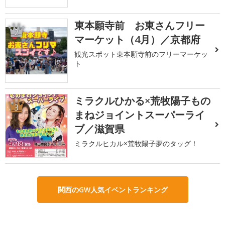
東本願寺前 お東さんフリー
2
マーケット（4月）／京都府
観光スポット東本願寺前のフリーマーケッ
ト
ミラクルひかる×荒牧陽子もの
3
まねジョイントスーパーライ
ブ／滋賀県
ミラクルヒカル×荒牧陽子夢のタッグ！
関西のGW人気イベントランキング