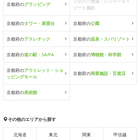
京都府の
牧場・レジャー＆リ
京都府の
グランピング
ゾート施設
京都府の
タワー・展望台
京都府の
公園
京都府の
アスレチック
京都府の
温泉・スパリゾート
京都府の
道の駅・SA/PA
京都府の
博物館・科学館
京都府の
アウトレット・ショ
京都府の
商業施設・百貨店
ッピングモール
京都府の
美術館
その他のエリアから探す
北海道
東北
関東
甲信越