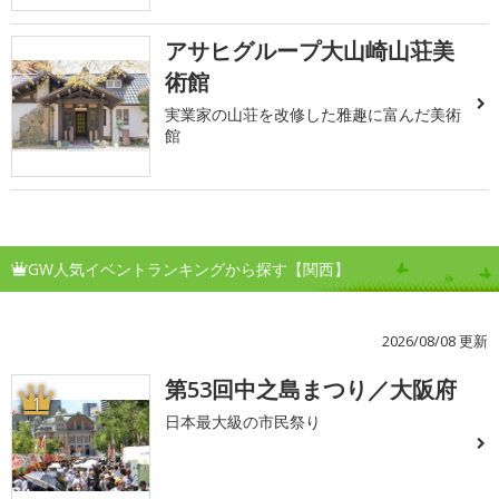
アサヒグループ大山崎山荘美
術館
実業家の山荘を改修した雅趣に富んだ美術
館
GW人気イベントランキングから探す【関西】
2026/08/08 更新
第53回中之島まつり／大阪府
1
日本最大級の市民祭り