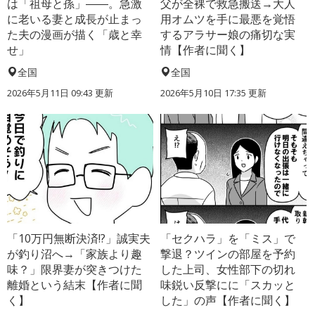
は「祖母と孫」――。急激
父が全裸で救急搬送→大人
に老いる妻と成長が止まっ
用オムツを手に最悪を覚悟
た夫の漫画が描く「歳と幸
するアラサー娘の痛切な実
せ」
情【作者に聞く】
全国
全国
2026年5月11日 09:43 更新
2026年5月10日 17:35 更新
「10万円無断決済!?」誠実夫
「セクハラ」を「ミス」で
が釣り沼へ→「家族より趣
撃退？ツインの部屋を予約
味？」限界妻が突きつけた
した上司、女性部下の切れ
離婚という結末【作者に聞
味鋭い反撃にに「スカッと
く】
した」の声【作者に聞く】