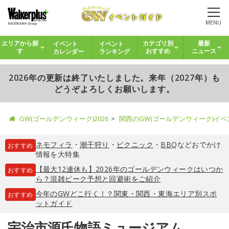
MENU
イベント
イベント
エリアから探
カテゴリ別
最新
カレンダー
ランキング
す
おすすめ
ニュース
2026年の更新は終了いたしました。来年（2027年）も
どうぞよろしくお願いします。
GW(ゴールデンウィーク)2026
関西のGW(ゴールデンウィーク)イ
ネモフィラ
・
潮干狩り
・
ピクニック
・
BBQ
などおでかけ
おすすめ
情報を大特集
【最大12連休も】2026年のゴールデンウィークはいつか
おすすめ
ら？混雑ピーク予想と回避術をご紹介
今年のGWどこ行く！？関東・関西・東海エリア別スポ
おすすめ
ットガイド
宇治市源氏物語ミュージアム