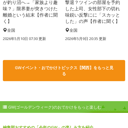
が釣り沼へ→「家族より趣
撃退？ツインの部屋を予約
味？」限界妻が突きつけた
した上司、女性部下の切れ
離婚という結末【作者に聞
味鋭い反撃にに「スカッと
く】
した」の声【作者に聞く】
全国
全国
2026年5月10日 07:30 更新
2026年5月9日 20:35 更新
GWイベント・おでかけトピックス【関西】をもっと見
る
GW(ゴールデンウィーク)のおでかけをもっと楽しむ
編集部おすすめの「今年のGW」の楽しみ方を紹介