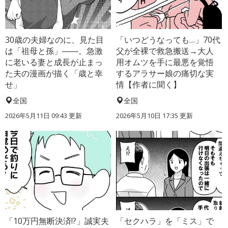
30歳の夫婦なのに、見た目
「いつどうなっても…」70代
は「祖母と孫」――。急激
父が全裸で救急搬送→大人
に老いる妻と成長が止まっ
用オムツを手に最悪を覚悟
た夫の漫画が描く「歳と幸
するアラサー娘の痛切な実
せ」
情【作者に聞く】
全国
全国
2026年5月11日 09:43 更新
2026年5月10日 17:35 更新
「10万円無断決済!?」誠実夫
「セクハラ」を「ミス」で