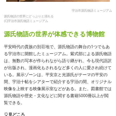
宇治市源氏物語ミュージアム
源氏物語の世界にどっぷりと浸れる
(C)宇治市源氏物語ミュージアム
源氏物語の世界が体感できる博物館
平安時代の貴族の別荘地で、源氏物語の舞台の1つでもあ
る宇治市に開館したミュージアム。紫式部による源氏物語
は、無数の写本が作られながら語り継がれ、今も現代語訳
が出版され、漫画化もされるなど多くの人に愛され続けて
いる。展示ゾーンは、平安京と光源氏がテーマの平安の
間、宇治十帖をシアターで紹介する宇治の間、オリジナル
映像を上映する映像展示室などがある。また、図書館では
源氏物語や歴史・文化などに関する書籍5000冊以上が閲
覧できる。
見どころ