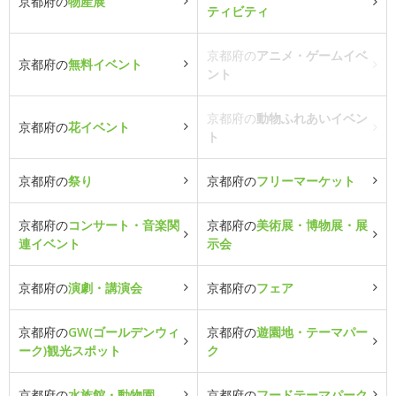
京都府の
物産展
ティビティ
京都府の
アニメ・ゲームイベ
京都府の
無料イベント
ント
京都府の
動物ふれあいイベン
京都府の
花イベント
ト
京都府の
祭り
京都府の
フリーマーケット
京都府の
コンサート・音楽関
京都府の
美術展・博物展・展
連イベント
示会
京都府の
演劇・講演会
京都府の
フェア
京都府の
GW(ゴールデンウィ
京都府の
遊園地・テーマパー
ーク)観光スポット
ク
京都府の
水族館・動物園
京都府の
フードテーマパーク