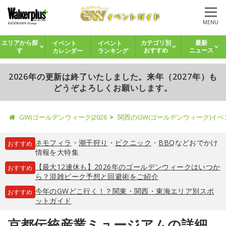
MENU
イベント
イベント
エリアから探
カテゴリ別
最新
カレンダー
ランキング
す
おすすめ
ニュース
2026年の更新は終了いたしました。来年（2027年）も
どうぞよろしくお願いします。
GW(ゴールデンウィーク)2026
関西のGW(ゴールデンウィーク)イ
ネモフィラ
・
潮干狩り
・
ピクニック
・
BBQ
などおでかけ
おすすめ
情報を大特集
【最大12連休も】2026年のゴールデンウィークはいつか
おすすめ
ら？混雑ピーク予想と回避術をご紹介
今年のGWどこ行く！？関東・関西・東海エリア別スポ
おすすめ
ットガイド
京都伝統産業ミュージアムの詳細