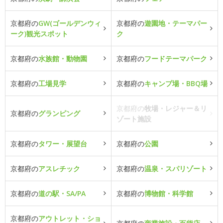
京都府の
GW(ゴールデンウィ
京都府の
遊園地・テーマパー
ーク)観光スポット
ク
京都府の
水族館・動物園
京都府の
フードテーマパーク
京都府の
工場見学
京都府の
キャンプ場・BBQ場
京都府の
牧場・レジャー＆リ
京都府の
グランピング
ゾート施設
京都府の
タワー・展望台
京都府の
公園
京都府の
アスレチック
京都府の
温泉・スパリゾート
京都府の
道の駅・SA/PA
京都府の
博物館・科学館
京都府の
アウトレット・ショ