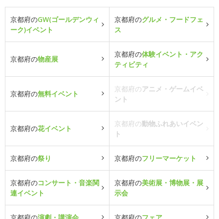
京都府の
GW(ゴールデンウィ
京都府の
グルメ・フードフェ
ーク)イベント
ス
京都府の
体験イベント・アク
京都府の
物産展
ティビティ
京都府の
アニメ・ゲームイベ
京都府の
無料イベント
ント
京都府の
動物ふれあいイベン
京都府の
花イベント
ト
京都府の
祭り
京都府の
フリーマーケット
京都府の
コンサート・音楽関
京都府の
美術展・博物展・展
連イベント
示会
京都府の
演劇・講演会
京都府の
フェア