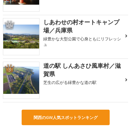
しあわせの村オートキャンプ
2
場／兵庫県
緑豊かな大型公園で心身ともにリフレッシ
ュ
道の駅 しんあさひ風車村／滋
3
賀県
芝生の広がる緑豊かな道の駅
関西のGW人気スポットランキング