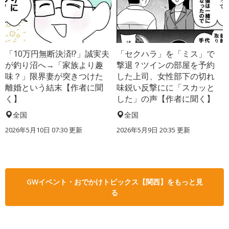
「10万円無断決済!?」誠実夫
「セクハラ」を「ミス」で
が釣り沼へ→「家族より趣
撃退？ツインの部屋を予約
味？」限界妻が突きつけた
した上司、女性部下の切れ
離婚という結末【作者に聞
味鋭い反撃にに「スカッと
く】
した」の声【作者に聞く】
全国
全国
2026年5月10日 07:30 更新
2026年5月9日 20:35 更新
GWイベント・おでかけトピックス【関西】をもっと見
る