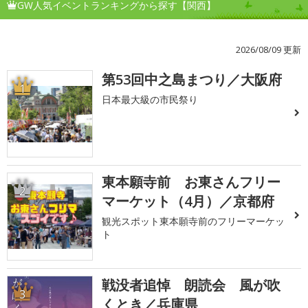
GW人気イベントランキングから探す【関西】
2026/08/09 更新
第53回中之島まつり／大阪府
1
日本最大級の市民祭り
東本願寺前 お東さんフリー
2
マーケット（4月）／京都府
観光スポット東本願寺前のフリーマーケッ
ト
戦没者追悼 朗読会 風が吹
3
くとき／兵庫県