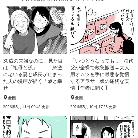
30歳の夫婦なのに、見た目
「いつどうなっても…」70代
は「祖母と孫」――。急激
父が全裸で救急搬送→大人
に老いる妻と成長が止まっ
用オムツを手に最悪を覚悟
た夫の漫画が描く「歳と幸
するアラサー娘の痛切な実
せ」
情【作者に聞く】
全国
全国
2026年5月11日 09:43 更新
2026年5月10日 17:35 更新