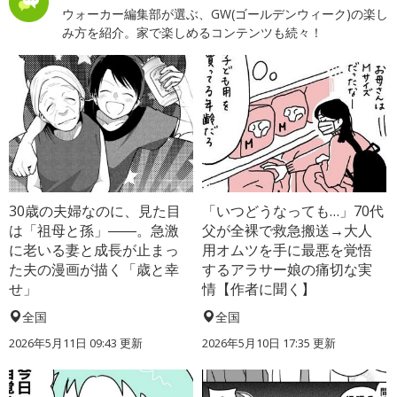
ウォーカー編集部が選ぶ、GW(ゴールデンウィーク)の楽し
み方を紹介。家で楽しめるコンテンツも続々！
30歳の夫婦なのに、見た目
「いつどうなっても…」70代
は「祖母と孫」――。急激
父が全裸で救急搬送→大人
に老いる妻と成長が止まっ
用オムツを手に最悪を覚悟
た夫の漫画が描く「歳と幸
するアラサー娘の痛切な実
せ」
情【作者に聞く】
全国
全国
2026年5月11日 09:43 更新
2026年5月10日 17:35 更新