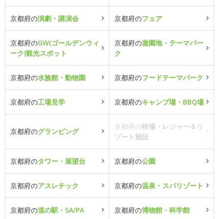
京都府の
演劇・講演会
京都府の
フェア
京都府の
GW(ゴールデンウィ
京都府の
遊園地・テーマパー
ーク)観光スポット
ク
京都府の
水族館・動物園
京都府の
フードテーマパーク
京都府の
工場見学
京都府の
キャンプ場・BBQ場
京都府の
牧場・レジャー＆リ
京都府の
グランピング
ゾート施設
京都府の
タワー・展望台
京都府の
公園
京都府の
アスレチック
京都府の
温泉・スパリゾート
京都府の
道の駅・SA/PA
京都府の
博物館・科学館