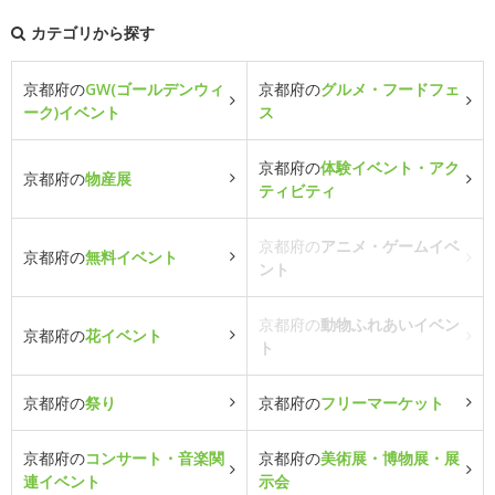
カテゴリから探す
京都府の
GW(ゴールデンウィ
京都府の
グルメ・フードフェ
ーク)イベント
ス
京都府の
体験イベント・アク
京都府の
物産展
ティビティ
京都府の
アニメ・ゲームイベ
京都府の
無料イベント
ント
京都府の
動物ふれあいイベン
京都府の
花イベント
ト
京都府の
祭り
京都府の
フリーマーケット
京都府の
コンサート・音楽関
京都府の
美術展・博物展・展
連イベント
示会