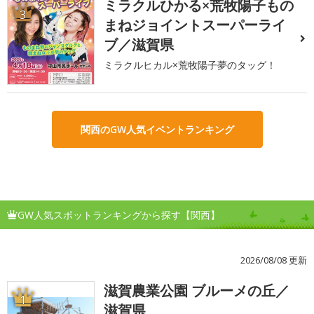
ミラクルひかる×荒牧陽子もの
3
まねジョイントスーパーライ
ブ／滋賀県
ミラクルヒカル×荒牧陽子夢のタッグ！
関西のGW人気イベントランキング
GW人気スポットランキングから探す【関西】
2026/08/08 更新
滋賀農業公園 ブルーメの丘／
1
滋賀県