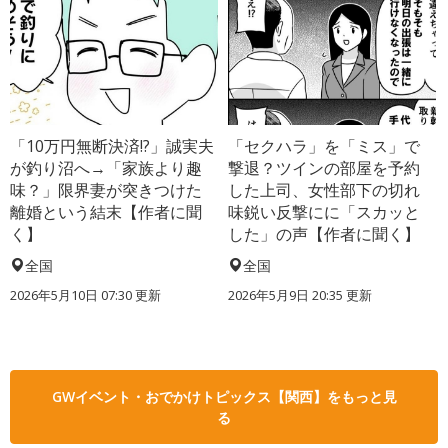
「10万円無断決済!?」誠実夫
「セクハラ」を「ミス」で
が釣り沼へ→「家族より趣
撃退？ツインの部屋を予約
味？」限界妻が突きつけた
した上司、女性部下の切れ
離婚という結末【作者に聞
味鋭い反撃にに「スカッと
く】
した」の声【作者に聞く】
全国
全国
2026年5月10日 07:30 更新
2026年5月9日 20:35 更新
GWイベント・おでかけトピックス【関西】をもっと見
る