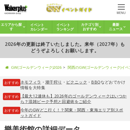
MENU
イベント
イベント
エリアから探
カテゴリ別
最新
カレンダー
ランキング
す
おすすめ
ニュース
2026年の更新は終了いたしました。来年（2027年）も
どうぞよろしくお願いします。
GW(ゴールデンウィーク)2026
関西のGW(ゴールデンウィーク)イ
ネモフィラ
・
潮干狩り
・
ピクニック
・
BBQ
などおでかけ
おすすめ
情報を大特集
【最大12連休も】2026年のゴールデンウィークはいつか
おすすめ
ら？混雑ピーク予想と回避術をご紹介
今年のGWどこ行く！？関東・関西・東海エリア別スポ
おすすめ
ットガイド
樂美術館の詳細データ