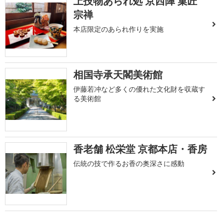
上技物あられ処 京西陣 菓匠
宗禅
本店限定のあられ作りを実施
相国寺承天閣美術館
伊藤若冲など多くの優れた文化財を収蔵す
る美術館
香老舗 松栄堂 京都本店・香房
伝統の技で作るお香の奥深さに感動