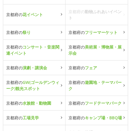
京都府の
動物ふれあいイベン
京都府の
花イベント
ト
京都府の
祭り
京都府の
フリーマーケット
京都府の
コンサート・音楽関
京都府の
美術展・博物展・展
連イベント
示会
京都府の
演劇・講演会
京都府の
フェア
京都府の
GW(ゴールデンウィ
京都府の
遊園地・テーマパー
ーク)観光スポット
ク
京都府の
水族館・動物園
京都府の
フードテーマパーク
京都府の
工場見学
京都府の
キャンプ場・BBQ場