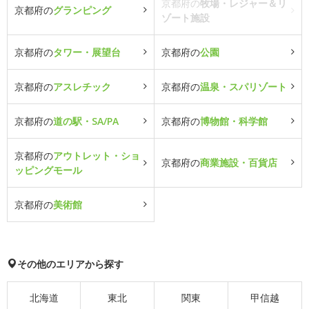
京都府の
牧場・レジャー＆リ
京都府の
グランピング
ゾート施設
京都府の
タワー・展望台
京都府の
公園
京都府の
アスレチック
京都府の
温泉・スパリゾート
京都府の
道の駅・SA/PA
京都府の
博物館・科学館
京都府の
アウトレット・ショ
京都府の
商業施設・百貨店
ッピングモール
京都府の
美術館
その他のエリアから探す
北海道
東北
関東
甲信越