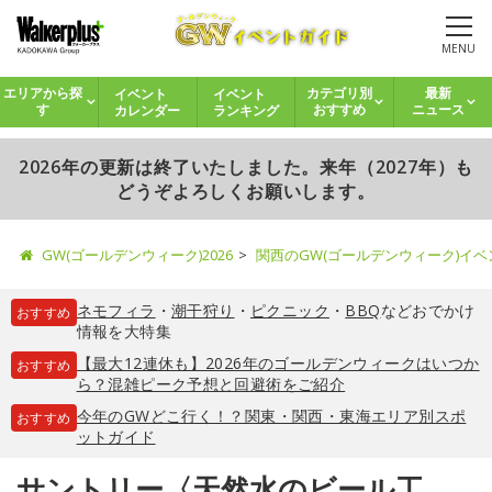
MENU
イベント
イベント
エリアから探
カテゴリ別
最新
カレンダー
ランキング
す
おすすめ
ニュース
2026年の更新は終了いたしました。来年（2027年）も
どうぞよろしくお願いします。
GW(ゴールデンウィーク)2026
関西のGW(ゴールデンウィーク)イ
ネモフィラ
・
潮干狩り
・
ピクニック
・
BBQ
などおでかけ
おすすめ
情報を大特集
【最大12連休も】2026年のゴールデンウィークはいつか
おすすめ
ら？混雑ピーク予想と回避術をご紹介
今年のGWどこ行く！？関東・関西・東海エリア別スポ
おすすめ
ットガイド
サントリー〈天然水のビール工