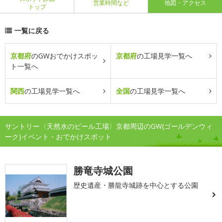
営業時間など
地図・アクセス
トップ
一覧に戻る
京都府
のGWおでかけスポッ
京都府
の工場見学一覧へ
ト一覧へ
関西
の工場見学一覧へ
全国
の工場見学一覧へ
サントリー〈天然水のビール工場〉京都周辺のGW(ゴールデンウィ
ーク)イベント・おでかけスポット
勝竜寺城公園
歴史遺産・勝龍寺城跡を中心とする公園