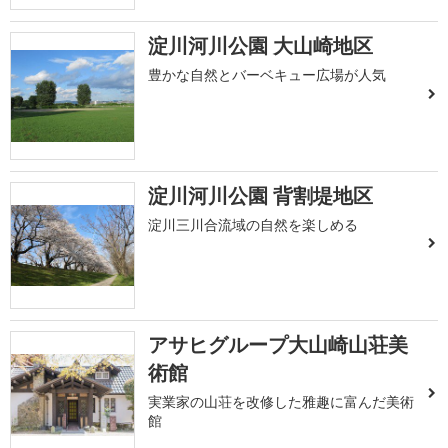
淀川河川公園 大山崎地区
豊かな自然とバーベキュー広場が人気
淀川河川公園 背割堤地区
淀川三川合流域の自然を楽しめる
アサヒグループ大山崎山荘美
術館
実業家の山荘を改修した雅趣に富んだ美術
館