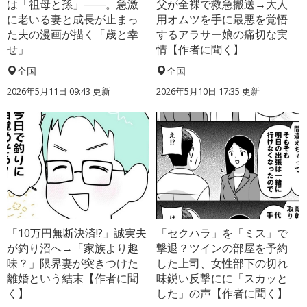
は「祖母と孫」――。急激
父が全裸で救急搬送→大人
に老いる妻と成長が止まっ
用オムツを手に最悪を覚悟
た夫の漫画が描く「歳と幸
するアラサー娘の痛切な実
せ」
情【作者に聞く】
全国
全国
2026年5月11日 09:43 更新
2026年5月10日 17:35 更新
「10万円無断決済!?」誠実夫
「セクハラ」を「ミス」で
が釣り沼へ→「家族より趣
撃退？ツインの部屋を予約
味？」限界妻が突きつけた
した上司、女性部下の切れ
離婚という結末【作者に聞
味鋭い反撃にに「スカッと
く】
した」の声【作者に聞く】