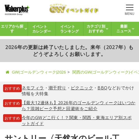
MENU
イベント
イベント
エリアから探
カテゴリ別
最新
カレンダー
ランキング
す
おすすめ
ニュース
2026年の更新は終了いたしました。来年（2027年）も
どうぞよろしくお願いします。
GW(ゴールデンウィーク)2026
関西のGW(ゴールデンウィーク)イ
ネモフィラ
・
潮干狩り
・
ピクニック
・
BBQ
などおでかけ
おすすめ
情報を大特集
【最大12連休も】2026年のゴールデンウィークはいつか
おすすめ
ら？混雑ピーク予想と回避術をご紹介
今年のGWどこ行く！？関東・関西・東海エリア別スポ
おすすめ
ットガイド
サントリー〈天然水のビール工