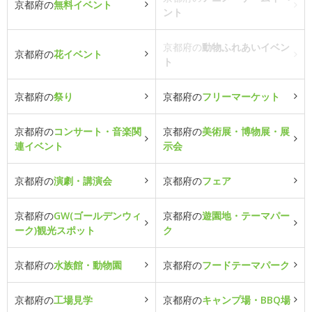
京都府の
無料イベント
ント
京都府の
動物ふれあいイベン
京都府の
花イベント
ト
京都府の
祭り
京都府の
フリーマーケット
京都府の
コンサート・音楽関
京都府の
美術展・博物展・展
連イベント
示会
京都府の
演劇・講演会
京都府の
フェア
京都府の
GW(ゴールデンウィ
京都府の
遊園地・テーマパー
ーク)観光スポット
ク
京都府の
水族館・動物園
京都府の
フードテーマパーク
京都府の
工場見学
京都府の
キャンプ場・BBQ場