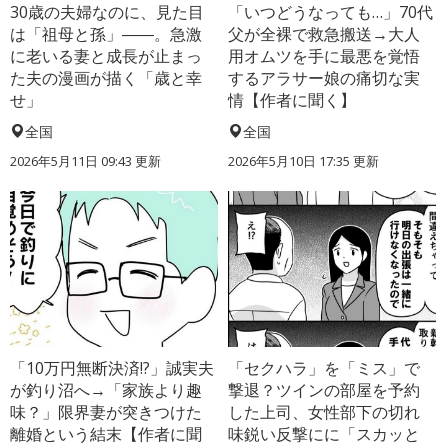
30歳の夫婦なのに、見た目
「いつどうなっても…」70代
は「祖母と孫」――。急激
父が全裸で救急搬送→大人
に老いる妻と成長が止まっ
用オムツを手に最悪を覚悟
た夫の漫画が描く「歳と幸
するアラサー娘の痛切な実
せ」
情【作者に聞く】
全国
全国
2026年5月11日 09:43 更新
2026年5月10日 17:35 更新
「10万円無断決済!?」誠実夫
「セクハラ」を「ミス」で
が釣り沼へ→「家族より趣
撃退？ツインの部屋を予約
味？」限界妻が突きつけた
した上司、女性部下の切れ
離婚という結末【作者に聞
味鋭い反撃にに「スカッと