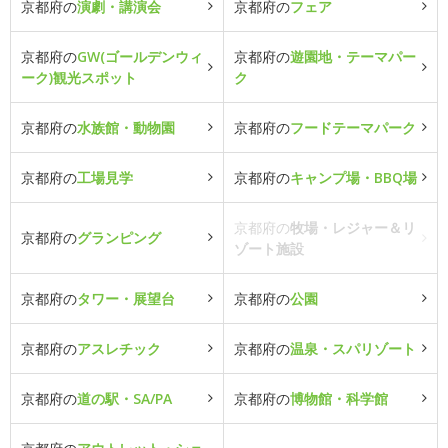
京都府の
演劇・講演会
京都府の
フェア
京都府の
GW(ゴールデンウィ
京都府の
遊園地・テーマパー
ーク)観光スポット
ク
京都府の
水族館・動物園
京都府の
フードテーマパーク
京都府の
工場見学
京都府の
キャンプ場・BBQ場
京都府の
牧場・レジャー＆リ
京都府の
グランピング
ゾート施設
京都府の
タワー・展望台
京都府の
公園
京都府の
アスレチック
京都府の
温泉・スパリゾート
京都府の
道の駅・SA/PA
京都府の
博物館・科学館