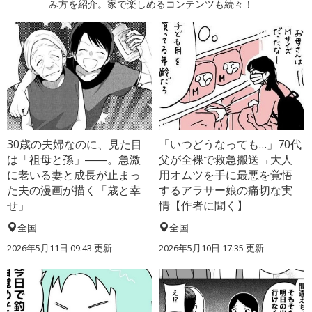
み方を紹介。家で楽しめるコンテンツも続々！
30歳の夫婦なのに、見た目
「いつどうなっても…」70代
は「祖母と孫」――。急激
父が全裸で救急搬送→大人
に老いる妻と成長が止まっ
用オムツを手に最悪を覚悟
た夫の漫画が描く「歳と幸
するアラサー娘の痛切な実
せ」
情【作者に聞く】
全国
全国
2026年5月11日 09:43 更新
2026年5月10日 17:35 更新