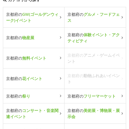
京都府の
GW(ゴールデンウィ
京都府の
グルメ・フードフェ
ーク)イベント
ス
京都府の
体験イベント・アク
京都府の
物産展
ティビティ
京都府の
アニメ・ゲームイベ
京都府の
無料イベント
ント
京都府の
動物ふれあいイベン
京都府の
花イベント
ト
京都府の
祭り
京都府の
フリーマーケット
京都府の
コンサート・音楽関
京都府の
美術展・博物展・展
連イベント
示会