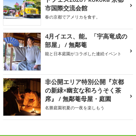
市国際交流会館
春の京都でアメリカを食す。
4月イエス、能。「宇高竜成の
部屋」 / 無鄰菴
能と日本庭園がコラボした連続イベント
非公開エリア特別公開『京都
の新緑×幽玄な和ろうそく茶
席』 / 無鄰菴母屋・庭園
名勝庭園初夏の一夜を楽しもう