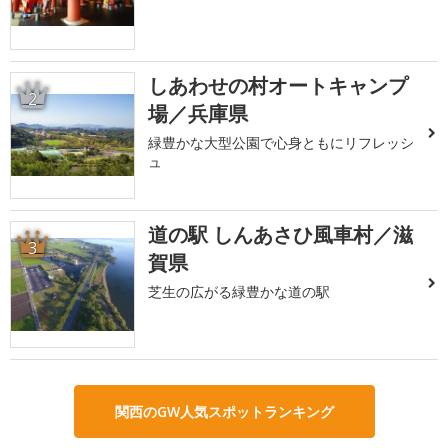
しあわせの村オートキャンプ
2
場／兵庫県
緑豊かな大型公園で心身ともにリフレッシ
ュ
道の駅 しんあさひ風車村／滋
3
賀県
芝生の広がる緑豊かな道の駅
関西のGW人気スポットランキング