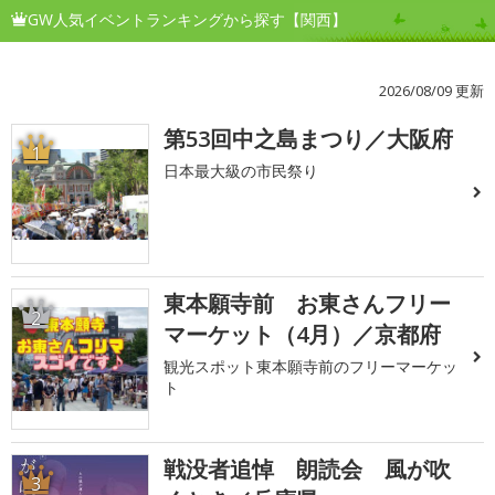
GW人気イベントランキングから探す【関西】
2026/08/09 更新
第53回中之島まつり／大阪府
1
日本最大級の市民祭り
東本願寺前 お東さんフリー
2
マーケット（4月）／京都府
観光スポット東本願寺前のフリーマーケッ
ト
戦没者追悼 朗読会 風が吹
3