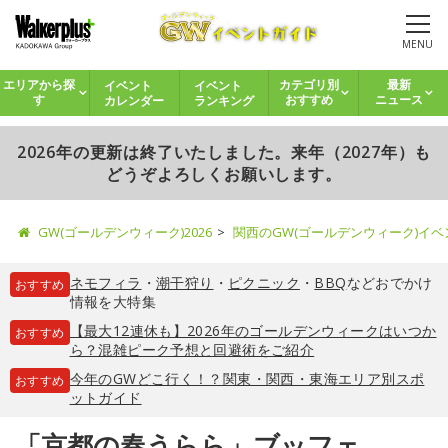
MENU
イベント
イベント
エリアから探
カテゴリ別
最新
カレンダー
ランキング
す
おすすめ
ニュース
2026年の更新は終了いたしました。来年（2027年）も
どうぞよろしくお願いします。
GW(ゴールデンウィーク)2026
関西のGW(ゴールデンウィーク)イ
ネモフィラ
・
潮干狩り
・
ピクニック
・
BBQ
などおでかけ
おすすめ
情報を大特集
【最大12連休も】2026年のゴールデンウィークはいつか
おすすめ
ら？混雑ピーク予想と回避術をご紹介
今年のGWどこ行く！？関東・関西・東海エリア別スポ
おすすめ
ットガイド
「京都の春うらら」ブッフェ