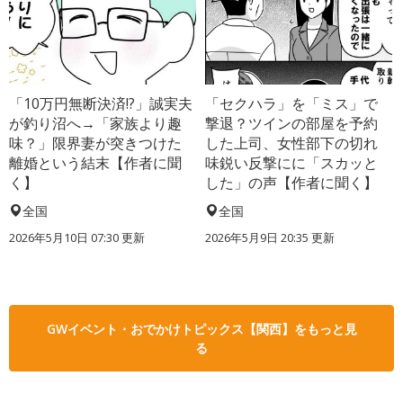
「10万円無断決済!?」誠実夫
「セクハラ」を「ミス」で
が釣り沼へ→「家族より趣
撃退？ツインの部屋を予約
味？」限界妻が突きつけた
した上司、女性部下の切れ
離婚という結末【作者に聞
味鋭い反撃にに「スカッと
く】
した」の声【作者に聞く】
全国
全国
2026年5月10日 07:30 更新
2026年5月9日 20:35 更新
GWイベント・おでかけトピックス【関西】をもっと見
る