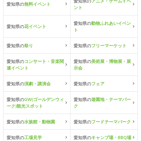
愛知県の
アニメ・ゲームイベ
愛知県の
無料イベント
ント
愛知県の
動物ふれあいイベン
愛知県の
花イベント
ト
愛知県の
祭り
愛知県の
フリーマーケット
愛知県の
コンサート・音楽関
愛知県の
美術展・博物展・展
連イベント
示会
愛知県の
演劇・講演会
愛知県の
フェア
愛知県の
GW(ゴールデンウィ
愛知県の
遊園地・テーマパー
ーク)観光スポット
ク
愛知県の
水族館・動物園
愛知県の
フードテーマパーク
愛知県の
工場見学
愛知県の
キャンプ場・BBQ場