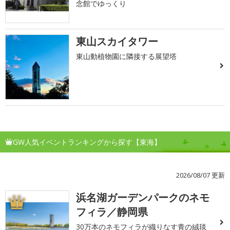
念館でゆっくり
東山スカイタワー
東山動植物園に隣接する展望塔
GW人気イベントランキングから探す【東海】
2026/08/07 更新
浜名湖ガーデンパークのネモ
1
フィラ／静岡県
30万本のネモフィラが織りなす青の絨毯