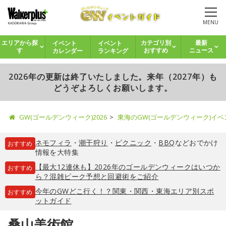
MENU
イベント
イベント
エリアから探
カテゴリ別
最新
カレンダー
ランキング
す
おすすめ
ニュース
2026年の更新は終了いたしました。来年（2027年）も
どうぞよろしくお願いします。
GW(ゴールデンウィーク)2026
東海のGW(ゴールデンウィーク)イ
ネモフィラ
・
潮干狩り
・
ピクニック
・
BBQ
などおでかけ
おすすめ
情報を大特集
【最大12連休も】2026年のゴールデンウィークはいつか
おすすめ
ら？混雑ピーク予想と回避術をご紹介
今年のGWどこ行く！？関東・関西・東海エリア別スポ
おすすめ
ットガイド
桑山美術館