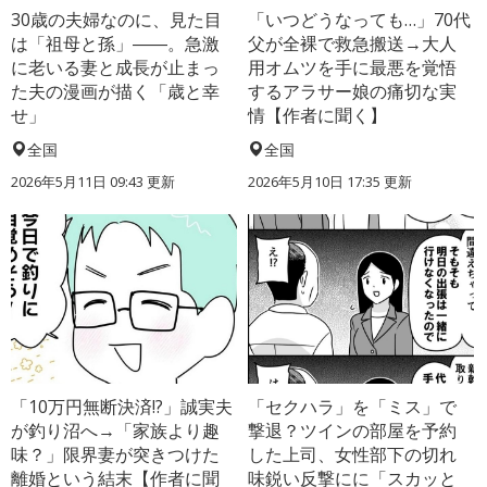
30歳の夫婦なのに、見た目
「いつどうなっても…」70代
は「祖母と孫」――。急激
父が全裸で救急搬送→大人
に老いる妻と成長が止まっ
用オムツを手に最悪を覚悟
た夫の漫画が描く「歳と幸
するアラサー娘の痛切な実
せ」
情【作者に聞く】
全国
全国
2026年5月11日 09:43 更新
2026年5月10日 17:35 更新
「10万円無断決済!?」誠実夫
「セクハラ」を「ミス」で
が釣り沼へ→「家族より趣
撃退？ツインの部屋を予約
味？」限界妻が突きつけた
した上司、女性部下の切れ
離婚という結末【作者に聞
味鋭い反撃にに「スカッと