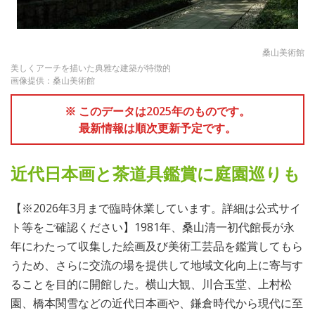
桑山美術館
美しくアーチを描いた典雅な建築が特徴的
画像提供：桑山美術館
※ このデータは2025年のものです。
最新情報は順次更新予定です。
近代日本画と茶道具鑑賞に庭園巡りも
【※2026年3月まで臨時休業しています。詳細は公式サイ
ト等をご確認ください】1981年、桑山清一初代館長が永
年にわたって収集した絵画及び美術工芸品を鑑賞してもら
うため、さらに交流の場を提供して地域文化向上に寄与す
ることを目的に開館した。横山大観、川合玉堂、上村松
園、橋本関雪などの近代日本画や、鎌倉時代から現代に至