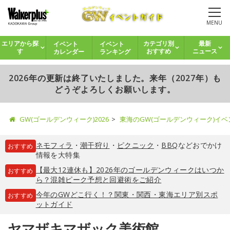
MENU
イベント
イベント
エリアから探
カテゴリ別
最新
カレンダー
ランキング
す
おすすめ
ニュース
2026年の更新は終了いたしました。来年（2027年）も
どうぞよろしくお願いします。
GW(ゴールデンウィーク)2026
東海のGW(ゴールデンウィーク)イ
ネモフィラ
・
潮干狩り
・
ピクニック
・
BBQ
などおでかけ
おすすめ
情報を大特集
【最大12連休も】2026年のゴールデンウィークはいつか
おすすめ
ら？混雑ピーク予想と回避術をご紹介
今年のGWどこ行く！？関東・関西・東海エリア別スポ
おすすめ
ットガイド
ヤマザキマザック美術館