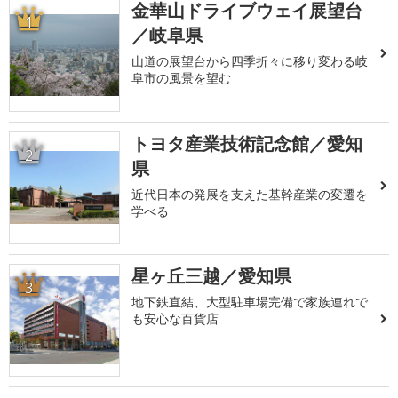
金華山ドライブウェイ展望台
1
／岐阜県
山道の展望台から四季折々に移り変わる岐
阜市の風景を望む
トヨタ産業技術記念館／愛知
2
県
近代日本の発展を支えた基幹産業の変遷を
学べる
星ヶ丘三越／愛知県
3
地下鉄直結、大型駐車場完備で家族連れで
も安心な百貨店