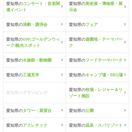
愛知県の
コンサート・音楽関
愛知県の
美術展・博物展・展
連イベント
示会
愛知県の
演劇・講演会
愛知県の
フェア
愛知県の
GW(ゴールデンウィ
愛知県の
遊園地・テーマパー
ーク)観光スポット
ク
愛知県の
水族館・動物園
愛知県の
フードテーマパーク
愛知県の
工場見学
愛知県の
キャンプ場・BBQ場
愛知県の
牧場・レジャー＆リ
愛知県の
グランピング
ゾート施設
愛知県の
タワー・展望台
愛知県の
公園
愛知県の
アスレチック
愛知県の
温泉・スパリゾート