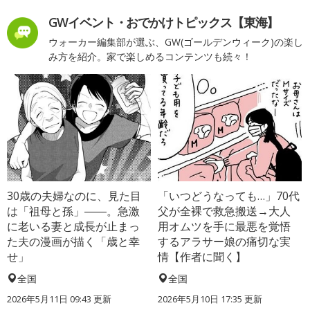
GWイベント・おでかけトピックス【東海】
ウォーカー編集部が選ぶ、GW(ゴールデンウィーク)の楽し
み方を紹介。家で楽しめるコンテンツも続々！
30歳の夫婦なのに、見た目
「いつどうなっても…」70代
は「祖母と孫」――。急激
父が全裸で救急搬送→大人
に老いる妻と成長が止まっ
用オムツを手に最悪を覚悟
た夫の漫画が描く「歳と幸
するアラサー娘の痛切な実
せ」
情【作者に聞く】
全国
全国
2026年5月11日 09:43 更新
2026年5月10日 17:35 更新