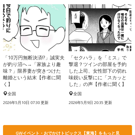
「10万円無断決済!?」誠実夫
「セクハラ」を「ミス」で
が釣り沼へ→「家族より趣
撃退？ツインの部屋を予約
味？」限界妻が突きつけた
した上司、女性部下の切れ
離婚という結末【作者に聞
味鋭い反撃にに「スカッと
く】
した」の声【作者に聞く】
全国
全国
2026年5月10日 07:30 更新
2026年5月9日 20:35 更新
GWイベント・おでかけトピックス【東海】をもっと見