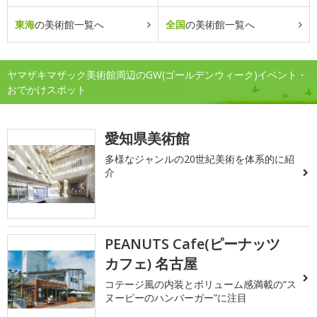
東海
の美術館一覧へ
全国
の美術館一覧へ
ヤマザキマザック美術館周辺のGW(ゴールデンウィーク)イベント・
おでかけスポット
愛知県美術館
多様なジャンルの20世紀美術を体系的に紹
介
PEANUTS Cafe(ピーナッツ
カフェ) 名古屋
コテージ風の内装とボリューム感満載の“ス
ヌーピーのハンバーガー”に注目