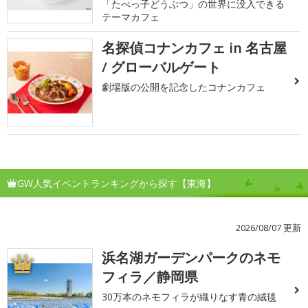
「たべっ子どうぶつ」の世界に没入できる
テーマカフェ
名探偵コナンカフェ in 名古屋
/ グローバルゲート
劇場版の公開を記念したコナンカフェ
GW人気イベントランキングから探す【東海】
2026/08/07 更新
浜名湖ガーデンパークのネモ
1
フィラ／静岡県
30万本のネモフィラが織りなす青の絨毯