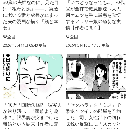
30歳の夫婦なのに、見た目
「いつどうなっても…」70代
は「祖母と孫」――。急激
父が全裸で救急搬送→大人
に老いる妻と成長が止まっ
用オムツを手に最悪を覚悟
た夫の漫画が描く「歳と幸
するアラサー娘の痛切な実
せ」
情【作者に聞く】
全国
全国
2026年5月11日 09:43 更新
2026年5月10日 17:35 更新
「10万円無断決済!?」誠実夫
「セクハラ」を「ミス」で
が釣り沼へ→「家族より趣
撃退？ツインの部屋を予約
味？」限界妻が突きつけた
した上司、女性部下の切れ
離婚という結末【作者に聞
味鋭い反撃にに「スカッと