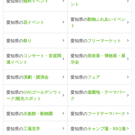
愛知県の
無料イベント
ント
愛知県の
動物ふれあいイベン
愛知県の
花イベント
ト
愛知県の
祭り
愛知県の
フリーマーケット
愛知県の
コンサート・音楽関
愛知県の
美術展・博物展・展
連イベント
示会
愛知県の
演劇・講演会
愛知県の
フェア
愛知県の
GW(ゴールデンウィ
愛知県の
遊園地・テーマパー
ーク)観光スポット
ク
愛知県の
水族館・動物園
愛知県の
フードテーマパーク
愛知県の
工場見学
愛知県の
キャンプ場・BBQ場