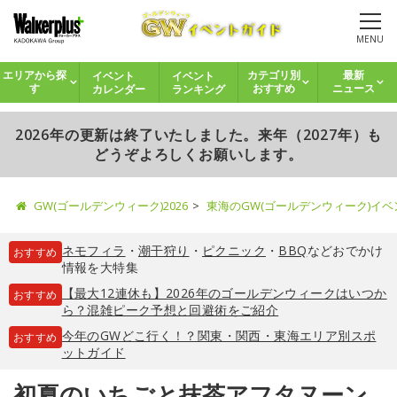
MENU
イベント
イベント
エリアから探
カテゴリ別
最新
カレンダー
ランキング
す
おすすめ
ニュース
2026年の更新は終了いたしました。来年（2027年）も
どうぞよろしくお願いします。
GW(ゴールデンウィーク)2026
東海のGW(ゴールデンウィーク)イ
ネモフィラ
・
潮干狩り
・
ピクニック
・
BBQ
などおでかけ
おすすめ
情報を大特集
【最大12連休も】2026年のゴールデンウィークはいつか
おすすめ
ら？混雑ピーク予想と回避術をご紹介
今年のGWどこ行く！？関東・関西・東海エリア別スポ
おすすめ
ットガイド
初夏のいちごと抹茶アフタヌーン