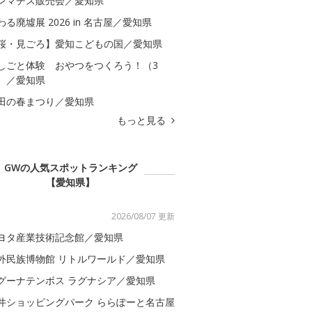
レマチス販売会／愛知県
わる廃墟展 2026 in 名古屋／愛知県
桜・見ごろ】愛知こどもの国／愛知県
しごと体験 おやつをつくろう！（3
）／愛知県
田の春まつり／愛知県
もっと見る
GWの人気スポットランキング
【愛知県】
2026/08/07 更新
ヨタ産業技術記念館／愛知県
外民族博物館 リトルワールド／愛知県
グーナテンボス ラグナシア／愛知県
井ショッピングパーク ららぽーと名古屋