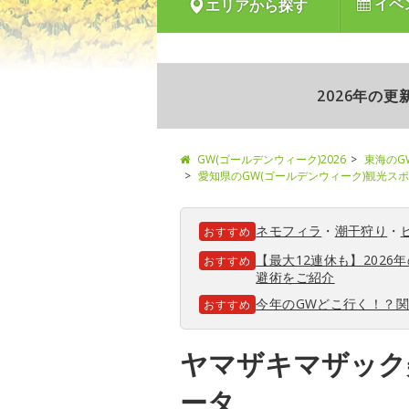
イベ
エリアから探す
2026年の
GW(ゴールデンウィーク)2026
東海のG
愛知県のGW(ゴールデンウィーク)観光ス
ネモフィラ
・
潮干狩り
・
おすすめ
【最大12連休も】202
おすすめ
避術をご紹介
今年のGWどこ行く！？
おすすめ
ヤマザキマザック
ータ