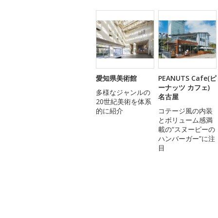
愛知県美術館
PEANUTS Cafe(ピ
ーナッツ カフェ)
多様なジャンルの
名古屋
20世紀美術を体系
的に紹介
コテージ風の内装
とボリューム感満
載の“スヌーピーの
ハンバーガー”に注
目