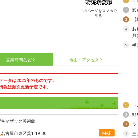
ク
1
変
2
このページをスマホで
見る
【
3
お
4
月
半
5
営業時間など
地図・アクセス
データは2025年のものです。
情報は順次更新予定です。
ト
1
野
2
ザキマザック美術館
ラ
3
MAP
県
名古屋市東区葵1-19-30
三
4