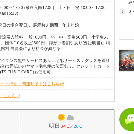
み
0:00～17:30 (最終入館17:00)、土・日・祝 10:00～17:00
ミ
5
館16:30)
(祝日の場合翌日)、展示替え期間、年末年始
常設展入館料 一般1000円、小・中・高生500円、小学生未
。団体(10名以上)800円、障がい者割引あり(要証明書)。特
入館料 展覧会により料金が異なる
ガイダンス無料サービスあり。宅配サービス：グッズを送り
場合は元払いのヤマト宅急便の伝票あり。クレジットカード
(TS CUBIC CARD)も使用可
サイトほか、関連サイトはこちら
Xはこちら
明日
34℃
／
26℃