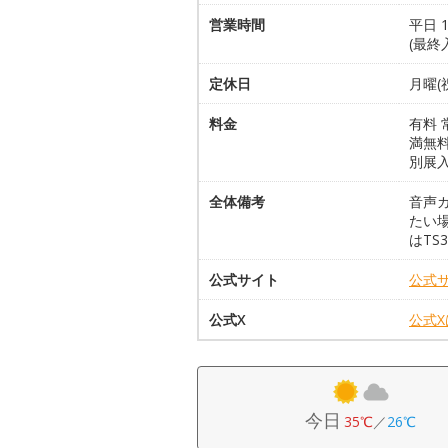
営業時間
平日 1
(最終入
定休日
月曜
料金
有料 
満無料
別展
全体備考
音声
たい
はTS3
公式サイト
公式
公式X
公式
今日
35℃
／
26℃