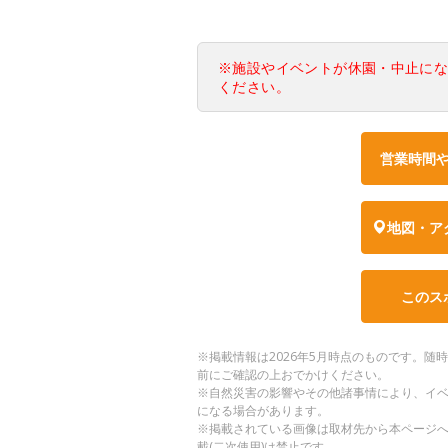
※施設やイベントが休園・中止に
ください。
営業時間
地図・ア
このス
※掲載情報は2026年5月時点のものです。
前にご確認の上おでかけください。
※自然災害の影響やその他諸事情により、イ
になる場合があります。
※掲載されている画像は取材先から本ページ
載(二次使用)は禁止です。