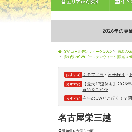
イベ
エリアから探す
2026年の
GW(ゴールデンウィーク)2026
東海のG
愛知県のGW(ゴールデンウィーク)観光ス
ネモフィラ
・
潮干狩り
・
おすすめ
【最大12連休も】202
おすすめ
避術をご紹介
今年のGWどこ行く！？
おすすめ
名古屋栄三越
愛知県
名古屋市中区