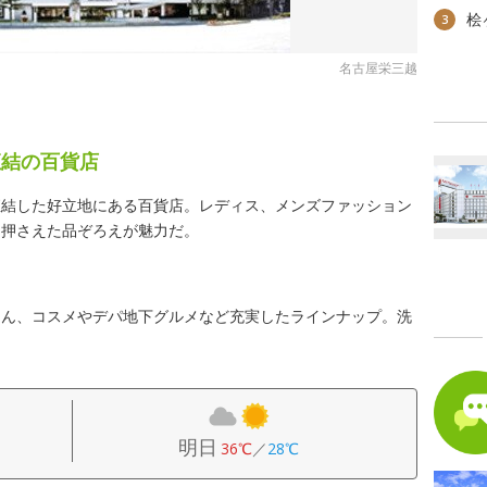
桧
3
名古屋栄三越
直結の百貨店
直結した好立地にある百貨店。レディス、メンズファッション
を押さえた品ぞろえが魅力だ。
ろん、コスメやデパ地下グルメなど充実したラインナップ。洗
明日
36℃
／
28℃