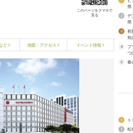
ビ
1
県
このページをスマホで
見る
デ
2
県
初
3
知
など
地図・アクセス
イベント情報
プ
4
つ
春
5
ト
1
松
2