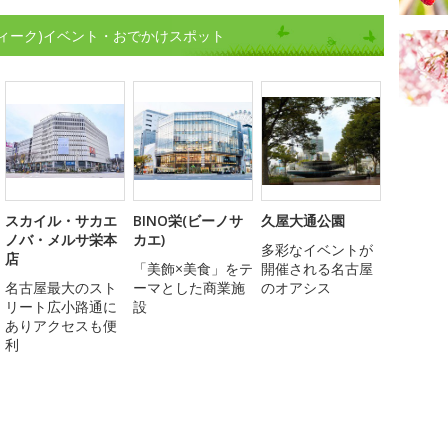
ィーク)イベント・おでかけスポット
スカイル・サカエ
BINO栄(ビーノサ
久屋大通公園
ノバ・メルサ栄本
カエ)
多彩なイベントが
店
「美飾×美食」をテ
開催される名古屋
名古屋最大のスト
ーマとした商業施
のオアシス
リート広小路通に
設
ありアクセスも便
利