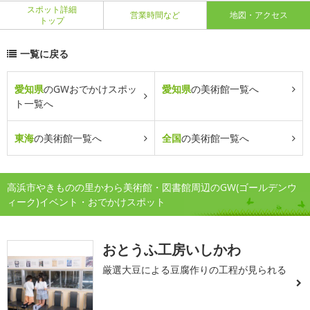
スポット詳細
営業時間など
地図・アクセス
トップ
一覧に戻る
愛知県
のGWおでかけスポッ
愛知県
の美術館一覧へ
ト一覧へ
東海
の美術館一覧へ
全国
の美術館一覧へ
高浜市やきものの里かわら美術館・図書館周辺のGW(ゴールデンウ
ィーク)イベント・おでかけスポット
おとうふ工房いしかわ
厳選大豆による豆腐作りの工程が見られる