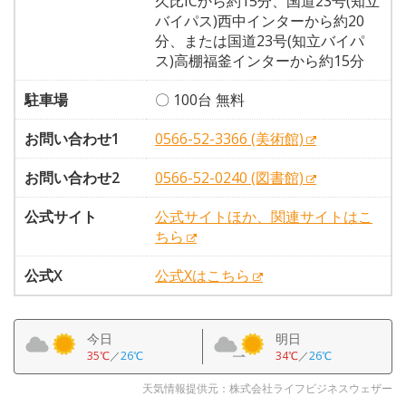
久比ICから約15分、国道23号(知立
バイパス)西中インターから約20
分、または国道23号(知立バイパ
ス)高棚福釜インターから約15分
駐車場
〇 100台 無料
お問い合わせ1
0566-52-3366 (美術館)
お問い合わせ2
0566-52-0240 (図書館)
公式サイト
公式サイトほか、関連サイトはこ
ちら
公式X
公式Xはこちら
今日
明日
35℃
／
26℃
34℃
／
26℃
天気情報提供元：株式会社ライフビジネスウェザー