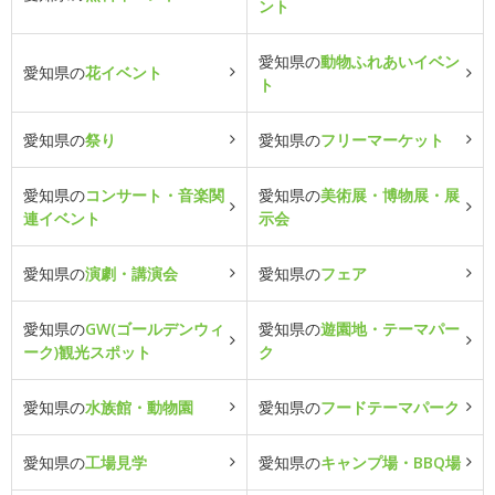
ント
愛知県の
動物ふれあいイベン
愛知県の
花イベント
ト
愛知県の
祭り
愛知県の
フリーマーケット
愛知県の
コンサート・音楽関
愛知県の
美術展・博物展・展
連イベント
示会
愛知県の
演劇・講演会
愛知県の
フェア
愛知県の
GW(ゴールデンウィ
愛知県の
遊園地・テーマパー
ーク)観光スポット
ク
愛知県の
水族館・動物園
愛知県の
フードテーマパーク
愛知県の
工場見学
愛知県の
キャンプ場・BBQ場