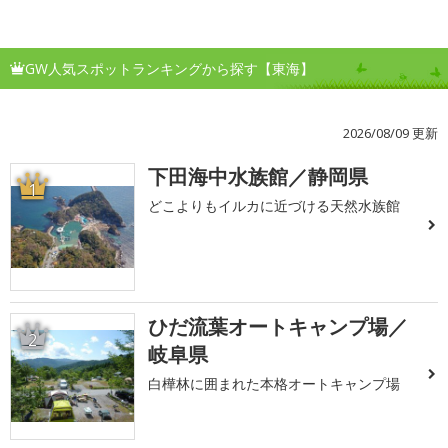
GW人気スポットランキングから探す【東海】
2026/08/09 更新
下田海中水族館／静岡県
1
どこよりもイルカに近づける天然水族館
ひだ流葉オートキャンプ場／
2
岐阜県
白樺林に囲まれた本格オートキャンプ場