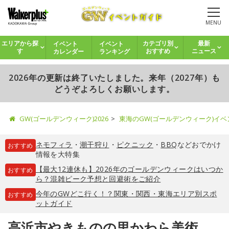
MENU
イベント
イベント
エリアから探
カテゴリ別
最新
カレンダー
ランキング
す
おすすめ
ニュース
2026年の更新は終了いたしました。来年（2027年）も
どうぞよろしくお願いします。
GW(ゴールデンウィーク)2026
東海のGW(ゴールデンウィーク)イ
ネモフィラ
・
潮干狩り
・
ピクニック
・
BBQ
などおでかけ
おすすめ
情報を大特集
【最大12連休も】2026年のゴールデンウィークはいつか
おすすめ
ら？混雑ピーク予想と回避術をご紹介
今年のGWどこ行く！？関東・関西・東海エリア別スポ
おすすめ
ットガイド
高浜市やきものの里かわら美術