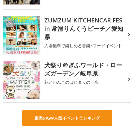
ZUMZUM KITCHENCAR FES
2
in 常滑りんくうビーチ／愛知
県
入場無料で楽しめる音楽×フードイベント
犬祭り＠ぎふワールド・ロー
3
ズガーデン／岐阜県
花とわんこのはじまりの一歩
東海のGW人気イベントランキング