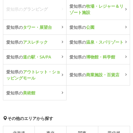
愛知県の
牧場・レジャー＆リ
愛知県の
グランピング
ゾート施設
愛知県の
タワー・展望台
愛知県の
公園
愛知県の
アスレチック
愛知県の
温泉・スパリゾート
愛知県の
道の駅・SA/PA
愛知県の
博物館・科学館
愛知県の
アウトレット・ショ
愛知県の
商業施設・百貨店
ッピングモール
愛知県の
美術館
その他のエリアから探す
北海道
東北
関東
甲信越