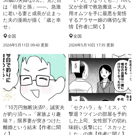
30歳の夫婦なのに、見た目
「いつどうなっても…」70代
は「祖母と孫」――。急激
父が全裸で救急搬送→大人
に老いる妻と成長が止まっ
用オムツを手に最悪を覚悟
た夫の漫画が描く「歳と幸
するアラサー娘の痛切な実
せ」
情【作者に聞く】
全国
全国
2026年5月11日 09:43 更新
2026年5月10日 17:35 更新
「10万円無断決済!?」誠実夫
「セクハラ」を「ミス」で
が釣り沼へ→「家族より趣
撃退？ツインの部屋を予約
味？」限界妻が突きつけた
した上司、女性部下の切れ
離婚という結末【作者に聞
味鋭い反撃にに「スカッと
く】
した」の声【作者に聞く】