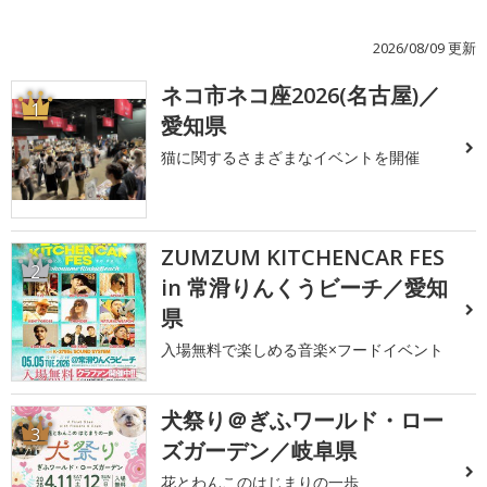
2026/08/09 更新
ネコ市ネコ座2026(名古屋)／
1
愛知県
猫に関するさまざまなイベントを開催
ZUMZUM KITCHENCAR FES
2
in 常滑りんくうビーチ／愛知
県
入場無料で楽しめる音楽×フードイベント
犬祭り＠ぎふワールド・ロー
3
ズガーデン／岐阜県
花とわんこのはじまりの一歩