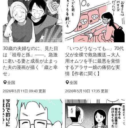
30歳の夫婦なのに、見た目
「いつどうなっても…」70代
は「祖母と孫」――。急激
父が全裸で救急搬送→大人
に老いる妻と成長が止まっ
用オムツを手に最悪を覚悟
た夫の漫画が描く「歳と幸
するアラサー娘の痛切な実
せ」
情【作者に聞く】
全国
全国
2026年5月11日 09:43 更新
2026年5月10日 17:35 更新