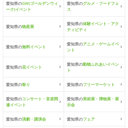
愛知県の
GW(ゴールデンウィ
愛知県の
グルメ・フードフェ
ーク)イベント
ス
愛知県の
体験イベント・アク
愛知県の
物産展
ティビティ
愛知県の
アニメ・ゲームイベ
愛知県の
無料イベント
ント
愛知県の
動物ふれあいイベン
愛知県の
花イベント
ト
愛知県の
祭り
愛知県の
フリーマーケット
愛知県の
コンサート・音楽関
愛知県の
美術展・博物展・展
連イベント
示会
愛知県の
演劇・講演会
愛知県の
フェア