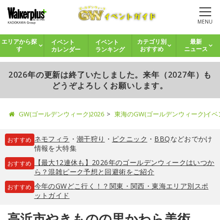
MENU
イベント
イベント
エリアから探
カテゴリ別
最新
カレンダー
ランキング
す
おすすめ
ニュース
2026年の更新は終了いたしました。来年（2027年）も
どうぞよろしくお願いします。
GW(ゴールデンウィーク)2026
東海のGW(ゴールデンウィーク)イ
ネモフィラ
・
潮干狩り
・
ピクニック
・
BBQ
などおでかけ
おすすめ
情報を大特集
【最大12連休も】2026年のゴールデンウィークはいつか
おすすめ
ら？混雑ピーク予想と回避術をご紹介
今年のGWどこ行く！？関東・関西・東海エリア別スポ
おすすめ
ットガイド
高浜市やきものの里かわら美術