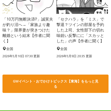
「10万円無断決済!?」誠実夫
「セクハラ」を「ミス」で
が釣り沼へ→「家族より趣
撃退？ツインの部屋を予約
味？」限界妻が突きつけた
した上司、女性部下の切れ
離婚という結末【作者に聞
味鋭い反撃にに「スカッと
く】
した」の声【作者に聞く】
全国
全国
2026年5月10日 07:30 更新
2026年5月9日 20:35 更新
GWイベント・おでかけトピックス【東海】をもっと見
る