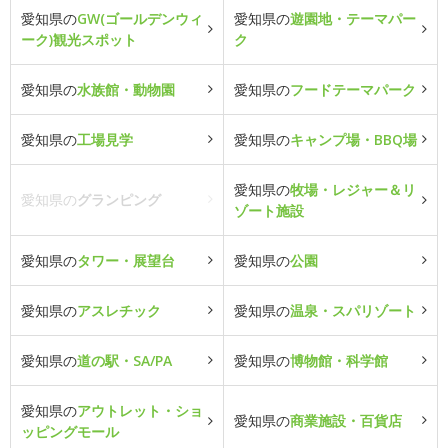
愛知県の
GW(ゴールデンウィ
愛知県の
遊園地・テーマパー
ーク)観光スポット
ク
愛知県の
水族館・動物園
愛知県の
フードテーマパーク
愛知県の
工場見学
愛知県の
キャンプ場・BBQ場
愛知県の
牧場・レジャー＆リ
愛知県の
グランピング
ゾート施設
愛知県の
タワー・展望台
愛知県の
公園
愛知県の
アスレチック
愛知県の
温泉・スパリゾート
愛知県の
道の駅・SA/PA
愛知県の
博物館・科学館
愛知県の
アウトレット・ショ
愛知県の
商業施設・百貨店
ッピングモール