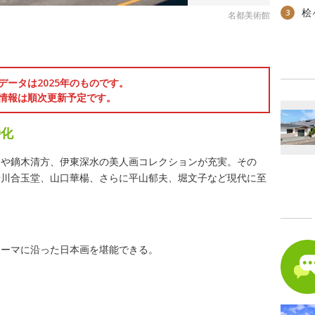
桧
3
名都美術館
データは2025年のものです。
情報は順次更新予定です。
特化
園や鏑木清方、伊東深水の美人画コレクションが充実。その
や川合玉堂、山口華楊、さらに平山郁夫、堀文子など現代に至
テーマに沿った日本画を堪能できる。