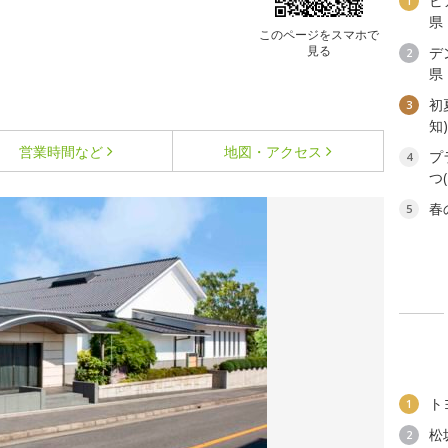
ビ
1
県
このページをスマホで
見る
デ
2
県
初
3
知
営業時間など
地図・アクセス
プ
4
つ
春
5
ト
1
松
2