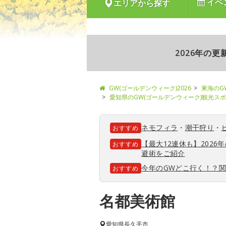
イベ
エリアから探す
2026年の
GW(ゴールデンウィーク)2026
東海のG
愛知県のGW(ゴールデンウィーク)観光ス
ネモフィラ
・
潮干狩り
・
おすすめ
【最大12連休も】202
おすすめ
避術をご紹介
今年のGWどこ行く！？
おすすめ
名都美術館
愛知県
長久手市