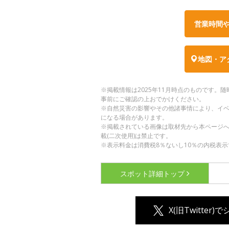
営業時間
地図・ア
※掲載情報は2025年11月時点のものです
事前にご確認の上おでかけください。
※自然災害の影響やその他諸事情により、イ
になる場合があります。
※掲載されている画像は取材先から本ページ
載(二次使用)は禁止です。
※表示料金は消費税8％ないし10％の内税表示
スポット詳細
トップ
X(旧Twitter)