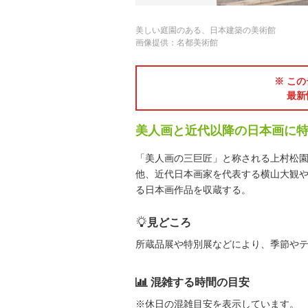
美しい庭園のある、日本建築の美術館
画像提供：名都美術館
※ この
最新
美人画と近代以降の日本画に
「美人画の三巨匠」と称される上村松
他、近代日本画家を代表する横山大観
る日本画作品を収蔵する。
見どころ
所蔵品展や特別展などにより、季節や
混雑する時間の目安
※休日の混雑目安を表示しています。