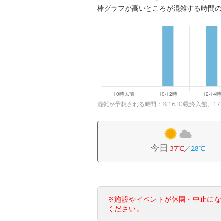
棒グラフが高いところが混雑する時間
混雑が予想される時間：※16:30最終入館、17:
今日
37℃
／
28℃
※施設やイベントが休園・中止に
ください。