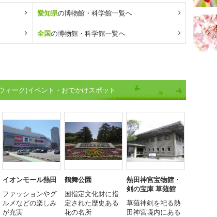
愛知県
の博物館・科学館一覧へ
全国
の博物館・科学館一覧へ
ウィーク)イベント・おでかけスポット
イオンモール熱田
鶴舞公園
熱田神宮宝物館・
剣の宝庫 草薙館
ファッションやグ
国指定文化財に指
ルメなどの楽しみ
定された歴史ある
草薙神剣を祀る熱
が充実
花の名所
田神宮境内にある