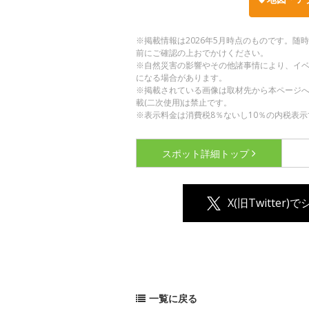
※掲載情報は2026年5月時点のものです。
前にご確認の上おでかけください。
※自然災害の影響やその他諸事情により、イ
になる場合があります。
※掲載されている画像は取材先から本ページ
載(二次使用)は禁止です。
※表示料金は消費税8％ないし10％の内税表示
スポット詳細
トップ
X(旧Twitter)
一覧に戻る