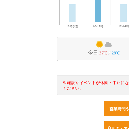
今日
37℃
／
28℃
※施設やイベントが休園・中止に
ください。
営業時間
地図・ア