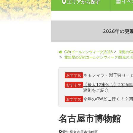
イベ
エリアから探す
2026年の
GW(ゴールデンウィーク)2026
東海のG
愛知県のGW(ゴールデンウィーク)観光ス
ネモフィラ
・
潮干狩り
・
おすすめ
【最大12連休も】202
おすすめ
避術をご紹介
今年のGWどこ行く！？
おすすめ
名古屋市博物館
愛知県
名古屋市瑞穂区