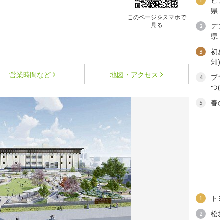
ビ
1
県
このページをスマホで
見る
デ
2
県
初
3
知
営業時間など
地図・アクセス
プ
4
つ
春
5
ト
1
松
2