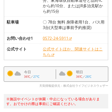
分、東海環状自動車道せと品野IC
から約10分、またはJR多治見駅か
ら約15分
駐車場
〇 78台 無料 身障者用1台、バス用
3台(大型車は事前予約推奨)
お問い合わせ1
0572-24-5911
公式サイト
公式サイトほか、関連サイトはこ
ちら
今日
明日
36℃
／
27℃
36℃
／
28℃
天気情報提供元：株式会社ライフビジネスウェザー
※施設やイベントが休園・中止になっている場合がありま
す。おでかけの際は事前にご確認ください。