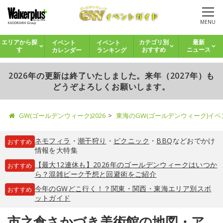
MENU
イベント
イベント
エリアから探
カテゴリ別
最新
カレンダー
ランキング
す
おすすめ
ニュース
2026年の更新は終了いたしました。来年（2027年）も
どうぞよろしくお願いします。
GW(ゴールデンウィーク)2026
東海のGW(ゴールデンウィーク)イ
ネモフィラ
・
潮干狩り
・
ピクニック
・
BBQ
などおでかけ
おすすめ
情報を大特集
【最大12連休も】2026年のゴールデンウィークはいつか
おすすめ
ら？混雑ピーク予想と回避術をご紹介
今年のGWどこ行く！？関東・関西・東海エリア別スポ
おすすめ
ットガイド
市之倉さかづき美術館の地図・ア