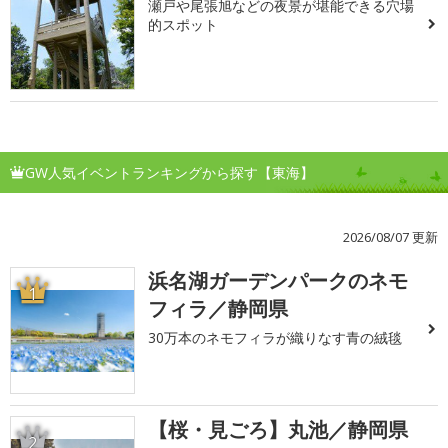
瀬戸や尾張旭などの夜景が堪能できる穴場
的スポット
GW人気イベントランキングから探す【東海】
2026/08/07 更新
浜名湖ガーデンパークのネモ
1
フィラ／静岡県
30万本のネモフィラが織りなす青の絨毯
【桜・見ごろ】丸池／静岡県
2