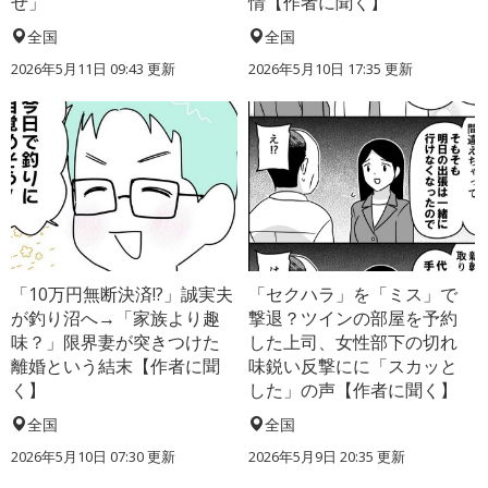
せ」
情【作者に聞く】
全国
全国
2026年5月11日 09:43 更新
2026年5月10日 17:35 更新
「10万円無断決済!?」誠実夫
「セクハラ」を「ミス」で
が釣り沼へ→「家族より趣
撃退？ツインの部屋を予約
味？」限界妻が突きつけた
した上司、女性部下の切れ
離婚という結末【作者に聞
味鋭い反撃にに「スカッと
く】
した」の声【作者に聞く】
全国
全国
2026年5月10日 07:30 更新
2026年5月9日 20:35 更新