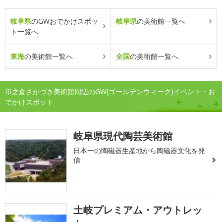
岐阜県
のGWおでかけスポッ
岐阜県
の美術館一覧へ
ト一覧へ
東海
の美術館一覧へ
全国
の美術館一覧へ
市之倉さかづき美術館周辺のGW(ゴールデンウィーク)イベント・お
でかけスポット
岐阜県現代陶芸美術館
日本一の陶磁器生産地から陶磁器文化を発
信
土岐プレミアム・アウトレッ