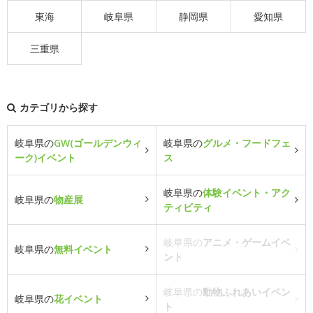
東海
岐阜県
静岡県
愛知県
三重県
カテゴリから探す
岐阜県の
GW(ゴールデンウィ
岐阜県の
グルメ・フードフェ
ーク)イベント
ス
岐阜県の
体験イベント・アク
岐阜県の
物産展
ティビティ
岐阜県の
アニメ・ゲームイベ
岐阜県の
無料イベント
ント
岐阜県の
動物ふれあいイベン
岐阜県の
花イベント
ト