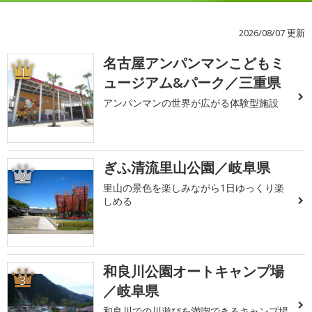
2026/08/07 更新
名古屋アンパンマンこどもミ
1
ュージアム&パーク／三重県
アンパンマンの世界が広がる体験型施設
ぎふ清流里山公園／岐阜県
2
里山の景色を楽しみながら1日ゆっくり楽
しめる
和良川公園オートキャンプ場
3
／岐阜県
和良川での川遊びを満喫できるキャンプ場