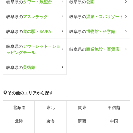
岐阜県の
タワー・展望台
岐阜県の
公園
岐阜県の
アスレチック
岐阜県の
温泉・スパリゾート
岐阜県の
道の駅・SA/PA
岐阜県の
博物館・科学館
岐阜県の
アウトレット・ショ
岐阜県の
商業施設・百貨店
ッピングモール
岐阜県の
美術館
その他のエリアから探す
北海道
東北
関東
甲信越
北陸
東海
関西
中国