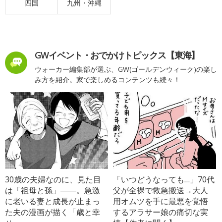
四国
九州・沖縄
GWイベント・おでかけトピックス【東海】
ウォーカー編集部が選ぶ、GW(ゴールデンウィーク)の楽し
み方を紹介。家で楽しめるコンテンツも続々！
30歳の夫婦なのに、見た目
「いつどうなっても…」70代
は「祖母と孫」――。急激
父が全裸で救急搬送→大人
に老いる妻と成長が止まっ
用オムツを手に最悪を覚悟
た夫の漫画が描く「歳と幸
するアラサー娘の痛切な実