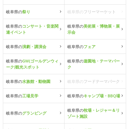
岐阜県の
祭り
岐阜県の
フリーマーケット
岐阜県の
コンサート・音楽関
岐阜県の
美術展・博物展・展
連イベント
示会
岐阜県の
演劇・講演会
岐阜県の
フェア
岐阜県の
GW(ゴールデンウィ
岐阜県の
遊園地・テーマパー
ーク)観光スポット
ク
岐阜県の
水族館・動物園
岐阜県の
フードテーマパーク
岐阜県の
工場見学
岐阜県の
キャンプ場・BBQ場
岐阜県の
牧場・レジャー＆リ
岐阜県の
グランピング
ゾート施設