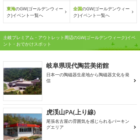
東海
のGW(ゴールデンウィー
全国
のGW(ゴールデンウィー
ク)イベント一覧へ
ク)イベント一覧へ
土岐プレミアム・アウトレット周辺のGW(ゴールデンウィーク)イベ
ント・おでかけスポット
岐阜県現代陶芸美術館
日本一の陶磁器生産地から陶磁器文化を発
信
虎渓山PA(上り線)
尾張名古屋の雰囲気を感じられるパーキン
グエリア