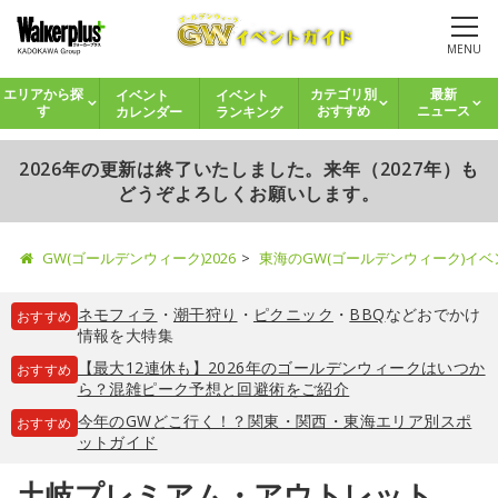
MENU
イベント
イベント
エリアから探
カテゴリ別
最新
カレンダー
ランキング
す
おすすめ
ニュース
2026年の更新は終了いたしました。来年（2027年）も
どうぞよろしくお願いします。
GW(ゴールデンウィーク)2026
東海のGW(ゴールデンウィーク)イ
ネモフィラ
・
潮干狩り
・
ピクニック
・
BBQ
などおでかけ
おすすめ
情報を大特集
【最大12連休も】2026年のゴールデンウィークはいつか
おすすめ
ら？混雑ピーク予想と回避術をご紹介
今年のGWどこ行く！？関東・関西・東海エリア別スポ
おすすめ
ットガイド
土岐プレミアム・アウトレット