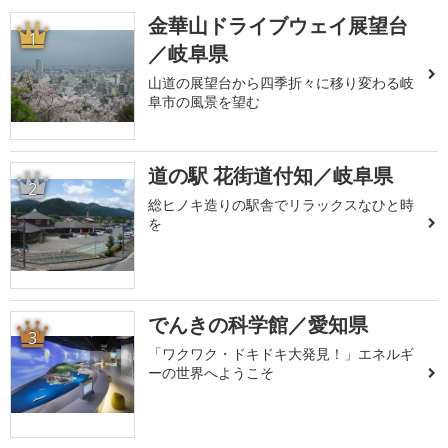
金華山ドライブウェイ展望台
1
／岐阜県
山道の展望台から四季折々に移り変わる岐
阜市の風景を望む
道の駅 花街道付知／岐阜県
2
総ヒノキ造りの駅舎でリラックスなひと時
を
でんきの科学館／愛知県
3
「ワクワク・ドキドキ大発見！」エネルギ
ーの世界へようこそ