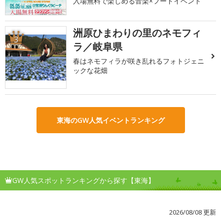
入場無料で楽しめる音楽×フードイベント
洲原ひまわりの里のネモフィ
3
ラ／岐阜県
春はネモフィラが咲き乱れるフォトジェニ
ックな花畑
東海のGW人気イベントランキング
GW人気スポットランキングから探す【東海】
2026/08/08 更新