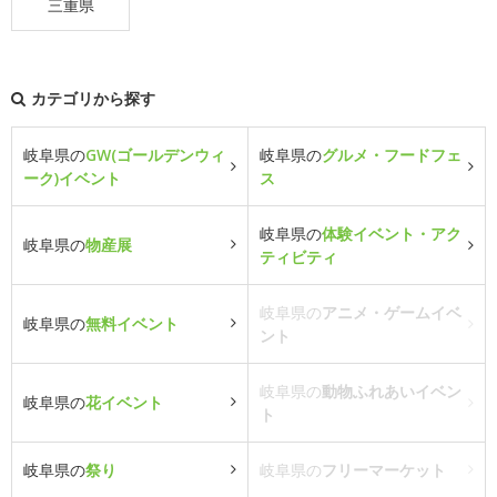
三重県
カテゴリから探す
岐阜県の
GW(ゴールデンウィ
岐阜県の
グルメ・フードフェ
ーク)イベント
ス
岐阜県の
体験イベント・アク
岐阜県の
物産展
ティビティ
岐阜県の
アニメ・ゲームイベ
岐阜県の
無料イベント
ント
岐阜県の
動物ふれあいイベン
岐阜県の
花イベント
ト
岐阜県の
祭り
岐阜県の
フリーマーケット