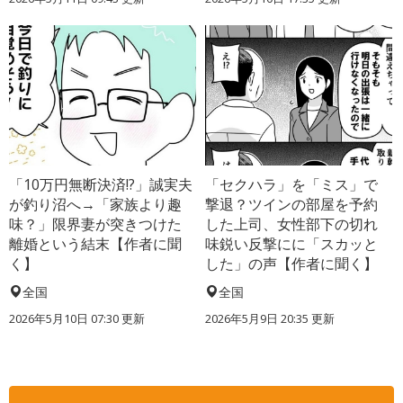
「10万円無断決済!?」誠実夫
「セクハラ」を「ミス」で
が釣り沼へ→「家族より趣
撃退？ツインの部屋を予約
味？」限界妻が突きつけた
した上司、女性部下の切れ
離婚という結末【作者に聞
味鋭い反撃にに「スカッと
く】
した」の声【作者に聞く】
全国
全国
2026年5月10日 07:30 更新
2026年5月9日 20:35 更新