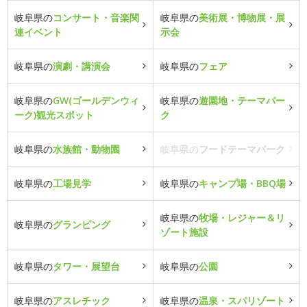
岐阜県の
コンサート・音楽関
岐阜県の
美術展・博物展・展
連イベント
示会
岐阜県の
演劇・講演会
岐阜県の
フェア
岐阜県の
GW(ゴールデンウィ
岐阜県の
遊園地・テーマパー
ーク)観光スポット
ク
岐阜県の
水族館・動物園
岐阜県の
フードテーマパーク
岐阜県の
工場見学
岐阜県の
キャンプ場・BBQ場
岐阜県の
牧場・レジャー＆リ
岐阜県の
グランピング
ゾート施設
岐阜県の
タワー・展望台
岐阜県の
公園
岐阜県の
アスレチック
岐阜県の
温泉・スパリゾート