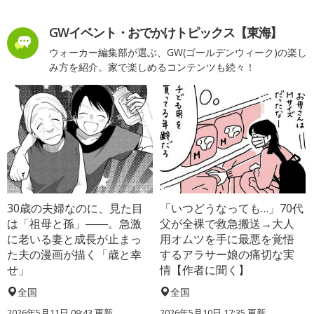
GWイベント・おでかけトピックス【東海】
ウォーカー編集部が選ぶ、GW(ゴールデンウィーク)の楽し
み方を紹介。家で楽しめるコンテンツも続々！
30歳の夫婦なのに、見た目
「いつどうなっても…」70代
は「祖母と孫」――。急激
父が全裸で救急搬送→大人
に老いる妻と成長が止まっ
用オムツを手に最悪を覚悟
た夫の漫画が描く「歳と幸
するアラサー娘の痛切な実
せ」
情【作者に聞く】
全国
全国
2026年5月11日 09:43 更新
2026年5月10日 17:35 更新