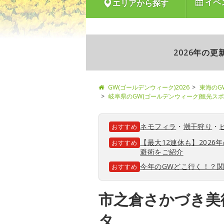
イベ
エリアから探す
2026年の
GW(ゴールデンウィーク)2026
東海のG
岐阜県のGW(ゴールデンウィーク)観光ス
ネモフィラ
・
潮干狩り
・
おすすめ
【最大12連休も】202
おすすめ
避術をご紹介
今年のGWどこ行く！？
おすすめ
市之倉さかづき美
タ