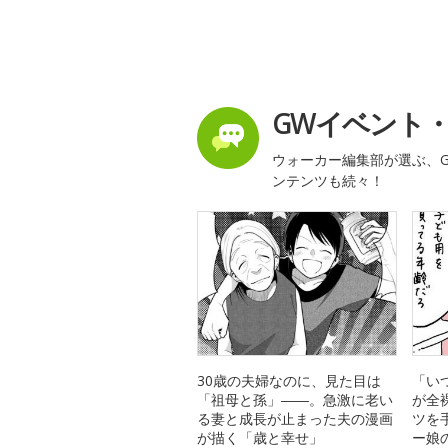
GWイベント
ウォーカー編集部が選ぶ、G
ンテンツも続々！
30歳の夫婦なのに、見た目は
「い
「祖母と孫」――。急激に老い
が全
る妻と成長が止まった夫の漫画
ツを
が描く「歳と幸せ」
ー娘