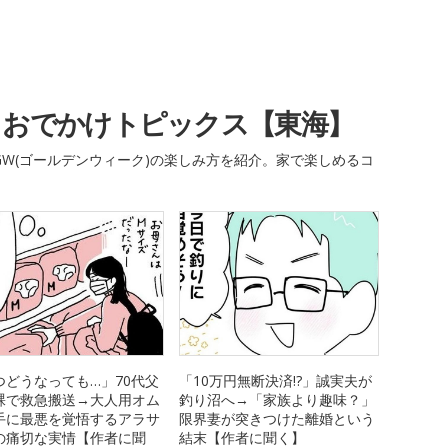
・おでかけトピックス【東海】
W(ゴールデンウィーク)の楽しみ方を紹介。家で楽しめるコ
つどうなっても…」70代父
「10万円無断決済!?」誠実夫が
裸で救急搬送→大人用オム
釣り沼へ→「家族より趣味？」
手に最悪を覚悟するアラサ
限界妻が突きつけた離婚という
の痛切な実情【作者に聞
結末【作者に聞く】