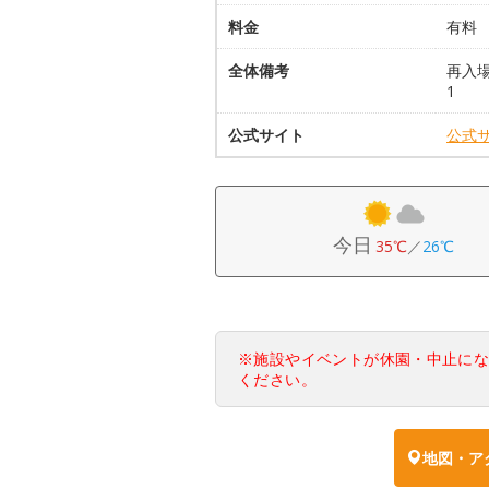
料金
有料
全体備考
再入
1
公式サイト
公式
今日
35℃
／
26℃
※施設やイベントが休園・中止に
ください。
地図・ア