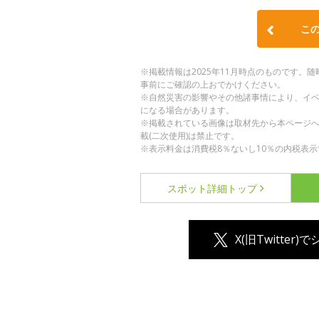
こ
※掲載情報は2025年11月時点のものです
事前にご確認の上おでかけください。
※自然災害の影響やその他諸事情により、イ
になる場合があります。
※掲載されている画像は取材先から本ページ
載(二次使用)は禁止です。
※表示料金は消費税8％ないし10％の内税表示
スポット詳細
トップ
X(旧Twitter)