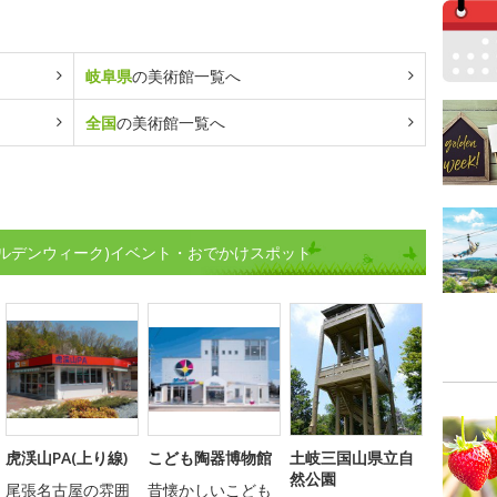
岐阜県
の美術館一覧へ
全国
の美術館一覧へ
ルデンウィーク)イベント・おでかけスポット
虎渓山PA(上り線)
こども陶器博物館
土岐三国山県立自
然公園
尾張名古屋の雰囲
昔懐かしいこども