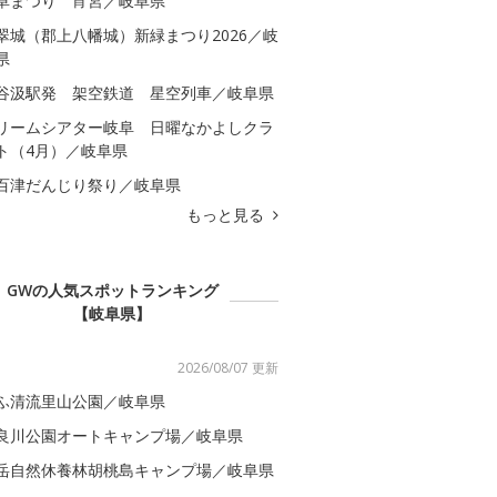
阜まつり 宵宮／岐阜県
翠城（郡上八幡城）新緑まつり2026／岐
県
谷汲駅発 架空鉄道 星空列車／岐阜県
リームシアター岐阜 日曜なかよしクラ
ト（4月）／岐阜県
百津だんじり祭り／岐阜県
もっと見る
GWの人気スポットランキング
【岐阜県】
2026/08/07 更新
ふ清流里山公園／岐阜県
良川公園オートキャンプ場／岐阜県
岳自然休養林胡桃島キャンプ場／岐阜県