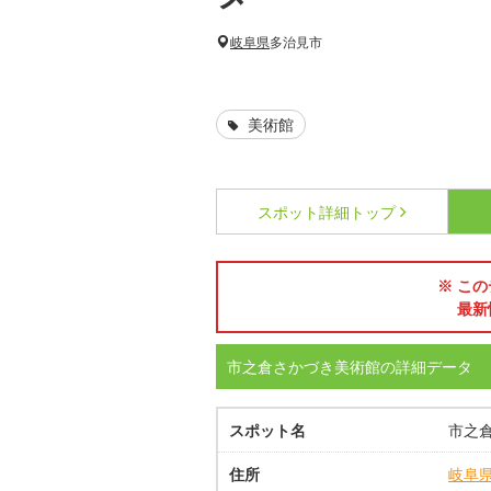
岐阜県
多治見市
美術館
スポット詳細
トップ
※ この
最新
市之倉さかづき美術館の詳細データ
スポット名
市之
住所
岐阜