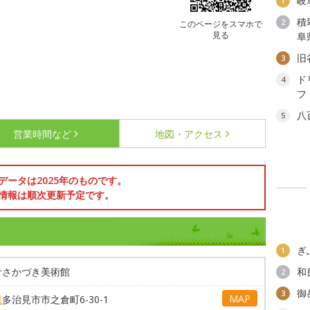
岐
1
積
2
このページをスマホで
見る
阜
旧
3
ド
4
フ
八
5
営業時間など
地図・アクセス
データは2025年のものです。
情報は順次更新予定です。
ぎ
1
倉さかづき美術館
和
2
御
3
MAP
県
多治見市市之倉町6-30-1