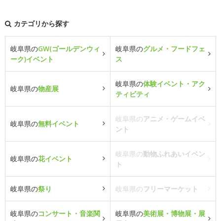
カテゴリから探す
岐阜県の
GW(ゴールデンウィ
岐阜県の
グルメ・フードフェ
ーク)イベント
ス
岐阜県の
体験イベント・アク
岐阜県の
物産展
ティビティ
岐阜県の
アニメ・ゲームイベ
岐阜県の
無料イベント
ント
岐阜県の
動物ふれあいイベン
岐阜県の
花イベント
ト
岐阜県の
祭り
岐阜県の
フリーマーケット
岐阜県の
コンサート・音楽関
岐阜県の
美術展・博物展・展