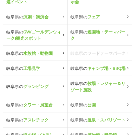
連イベント
示会
岐阜県の
演劇・講演会
岐阜県の
フェア
岐阜県の
GW(ゴールデンウィ
岐阜県の
遊園地・テーマパー
ーク)観光スポット
ク
岐阜県の
水族館・動物園
岐阜県の
フードテーマパーク
岐阜県の
工場見学
岐阜県の
キャンプ場・BBQ場
岐阜県の
牧場・レジャー＆リ
岐阜県の
グランピング
ゾート施設
岐阜県の
タワー・展望台
岐阜県の
公園
岐阜県の
アスレチック
岐阜県の
温泉・スパリゾート
岐阜県の
道の駅・SA/PA
岐阜県の
博物館・科学館