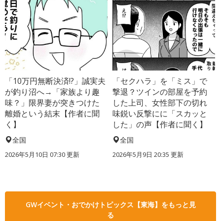
「10万円無断決済!?」誠実夫
「セクハラ」を「ミス」で
が釣り沼へ→「家族より趣
撃退？ツインの部屋を予約
味？」限界妻が突きつけた
した上司、女性部下の切れ
離婚という結末【作者に聞
味鋭い反撃にに「スカッと
く】
した」の声【作者に聞く】
全国
全国
2026年5月10日 07:30 更新
2026年5月9日 20:35 更新
GWイベント・おでかけトピックス【東海】をもっと見
る