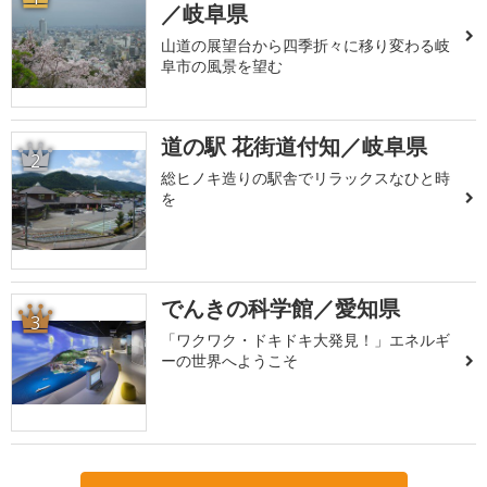
／岐阜県
山道の展望台から四季折々に移り変わる岐
阜市の風景を望む
道の駅 花街道付知／岐阜県
2
総ヒノキ造りの駅舎でリラックスなひと時
を
でんきの科学館／愛知県
3
「ワクワク・ドキドキ大発見！」エネルギ
ーの世界へようこそ