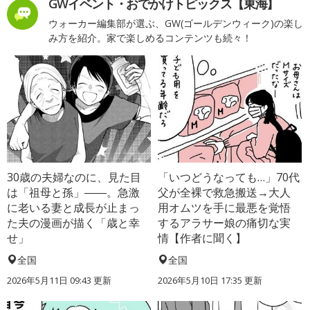
GWイベント・おでかけトピックス【東海】
ウォーカー編集部が選ぶ、GW(ゴールデンウィーク)の楽し
み方を紹介。家で楽しめるコンテンツも続々！
30歳の夫婦なのに、見た目
「いつどうなっても…」70代
は「祖母と孫」――。急激
父が全裸で救急搬送→大人
に老いる妻と成長が止まっ
用オムツを手に最悪を覚悟
た夫の漫画が描く「歳と幸
するアラサー娘の痛切な実
せ」
情【作者に聞く】
全国
全国
2026年5月11日 09:43 更新
2026年5月10日 17:35 更新