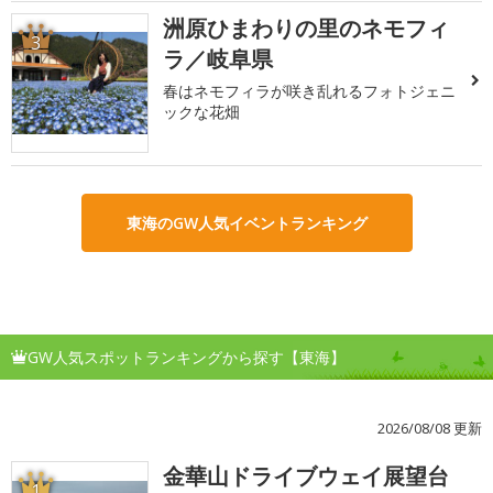
洲原ひまわりの里のネモフィ
3
ラ／岐阜県
春はネモフィラが咲き乱れるフォトジェニ
ックな花畑
東海のGW人気イベントランキング
GW人気スポットランキングから探す【東海】
2026/08/08 更新
金華山ドライブウェイ展望台
1