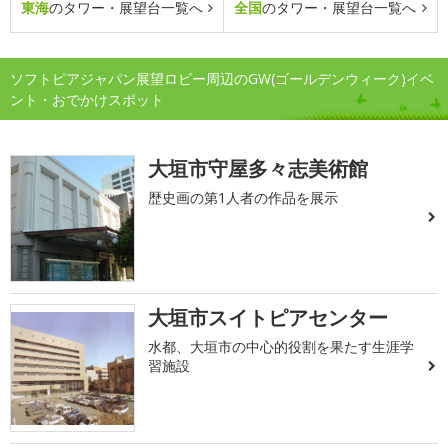
東海
のタワー・展望台一覧へ
全国
のタワー・展望台一覧へ
ソフトピアジャパン展望ロビー周辺のGW(ゴールデンウィーク)イベ
ント・おでかけスポット
大垣市守屋多々志美術館
歴史画の第1人者の作品を展示
大垣市スイトピアセンター
水都、大垣市の中心的役割を果たす生涯学
習施設