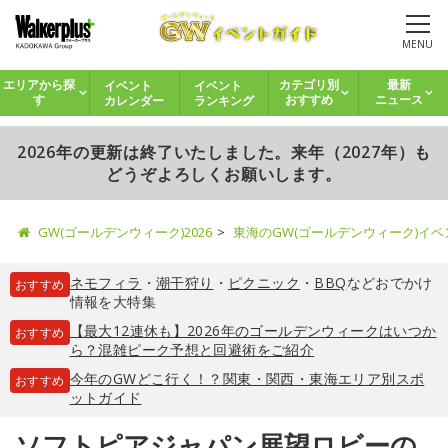
MENU
イベント
イベント
エリアから探
カテゴリ別
最新
カレンダー
ランキング
す
おすすめ
ニュース
2026年の更新は終了いたしました。来年（2027年）も
どうぞよろしくお願いします。
GW(ゴールデンウィーク)2026
東海のGW(ゴールデンウィーク)イ
ネモフィラ
・
潮干狩り
・
ピクニック
・
BBQ
などおでかけ
おすすめ
情報を大特集
【最大12連休も】2026年のゴールデンウィークはいつか
おすすめ
ら？混雑ピーク予想と回避術をご紹介
今年のGWどこ行く！？関東・関西・東海エリア別スポ
おすすめ
ットガイド
ソフトピアジャパン展望ロビーの