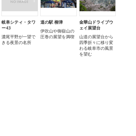
岐阜シティ・タワ
道の駅 柳津
金華山ドライブウ
ー43
ェイ展望台
伊吹山や御嶽山の
濃尾平野が一望で
圧巻の展望を満喫
山道の展望台から
きる夜景の名所
四季折々に移り変
わる岐阜市の風景
を望む