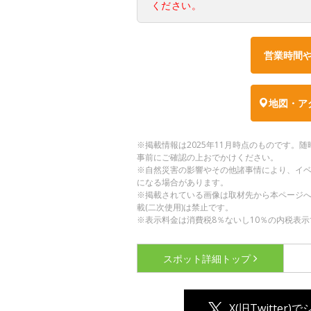
ください。
営業時間
地図・ア
※掲載情報は2025年11月時点のものです
事前にご確認の上おでかけください。
※自然災害の影響やその他諸事情により、イ
になる場合があります。
※掲載されている画像は取材先から本ページ
載(二次使用)は禁止です。
※表示料金は消費税8％ないし10％の内税表示
スポット詳細
トップ
X(旧Twitter)