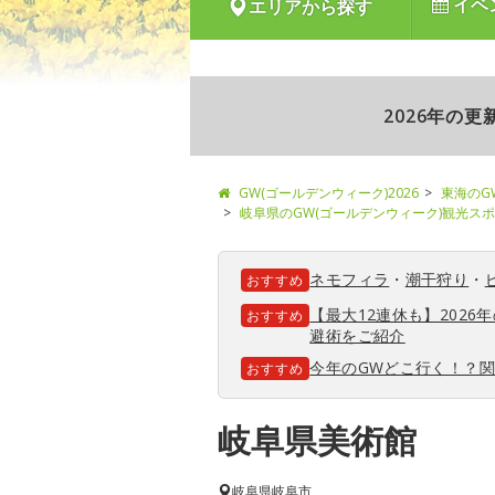
イベ
エリアから探す
2026年の
GW(ゴールデンウィーク)2026
東海のG
岐阜県のGW(ゴールデンウィーク)観光ス
ネモフィラ
・
潮干狩り
・
おすすめ
【最大12連休も】202
おすすめ
避術をご紹介
今年のGWどこ行く！？
おすすめ
岐阜県美術館
岐阜県
岐阜市