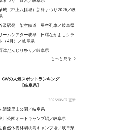
阜まつり 宵宮／岐阜県
翠城（郡上八幡城）新緑まつり2026／岐
県
谷汲駅発 架空鉄道 星空列車／岐阜県
リームシアター岐阜 日曜なかよしクラ
ト（4月）／岐阜県
百津だんじり祭り／岐阜県
もっと見る
GWの人気スポットランキング
【岐阜県】
2026/08/07 更新
ふ清流里山公園／岐阜県
良川公園オートキャンプ場／岐阜県
岳自然休養林胡桃島キャンプ場／岐阜県