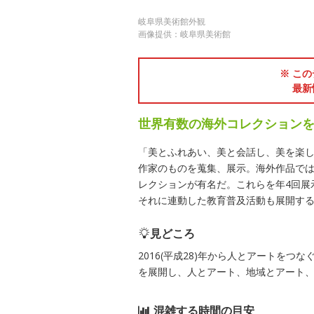
岐阜県美術館外観
画像提供：岐阜県美術館
※ この
最新
世界有数の海外コレクション
「美とふれあい、美と会話し、美を楽
作家のものを蒐集、展示。海外作品で
レクションが有名だ。これらを年4回展
それに連動した教育普及活動も展開す
見どころ
2016(平成28)年から人とアートを
を展開し、人とアート、地域とアート
混雑する時間の目安