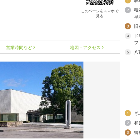
岐
1
積
2
このページをスマホで
見る
阜
旧
3
ド
4
フ
営業時間など
地図・アクセス
八
5
ぎ
1
和
2
御
3