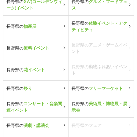
長野県の
GW(ゴールデンウィ
長野県の
グルメ・フードフェ
ーク)イベント
ス
長野県の
体験イベント・アク
長野県の
物産展
ティビティ
長野県の
アニメ・ゲームイベ
長野県の
無料イベント
ント
長野県の
動物ふれあいイベン
長野県の
花イベント
ト
長野県の
祭り
長野県の
フリーマーケット
長野県の
コンサート・音楽関
長野県の
美術展・博物展・展
連イベント
示会
長野県の
演劇・講演会
長野県の
フェア