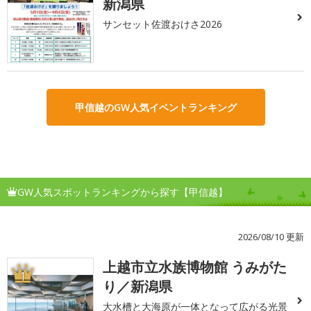
新潟県
サンセット佐渡おけさ2026
甲信越のGW人気イベントランキング
GW人気スポットランキングから探す【甲信越】
2026/08/10 更新
上越市立水族博物館 うみがた
1
り／新潟県
大水槽と大海原が一体となって広がる光景