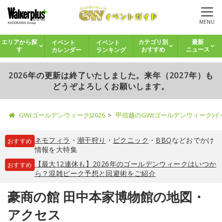
MENU
イベント
イベント
エリアから探
カテゴリ別
最新
カレンダー
ランキング
す
おすすめ
ニュース
2026年の更新は終了いたしました。来年（2027年）も
どうぞよろしくお願いします。
GW(ゴールデンウィーク)2026
甲信越のGW(ゴールデンウィーク)
ネモフィラ
・
潮干狩り
・
ピクニック
・
BBQ
などおでかけ
おすすめ
情報を大特集
【最大12連休も】2026年のゴールデンウィークはいつか
おすすめ
ら？混雑ピーク予想と回避術をご紹介
豪商の館 田中本家博物館の地図・
アクセス