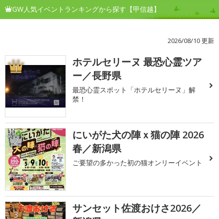
GW人気イベントランキングから探す【甲信越】
2026/08/10 更新
ホテルセリーヌ 最恐心霊ツア
1
ー／長野県
最恐心霊スポット「ホテルセリーヌ」解
禁！
にいがた犬の陣ｘ猫の陣 2026
2
春／新潟県
ご要望の多かった初の猫オンリーイベント
サンセット佐渡おけさ2026／
3