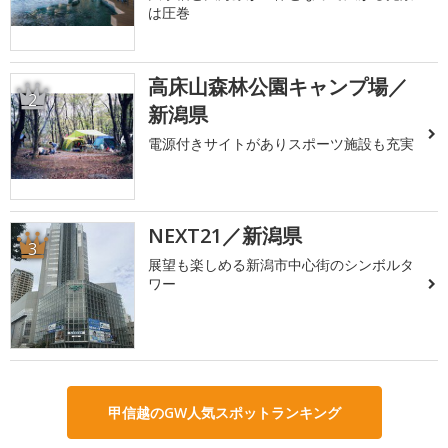
は圧巻
高床山森林公園キャンプ場／
2
新潟県
電源付きサイトがありスポーツ施設も充実
NEXT21／新潟県
3
展望も楽しめる新潟市中心街のシンボルタ
ワー
甲信越のGW人気スポットランキング