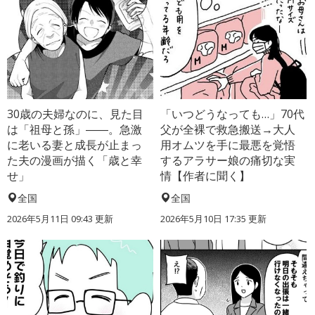
30歳の夫婦なのに、見た目
「いつどうなっても…」70代
は「祖母と孫」――。急激
父が全裸で救急搬送→大人
に老いる妻と成長が止まっ
用オムツを手に最悪を覚悟
た夫の漫画が描く「歳と幸
するアラサー娘の痛切な実
せ」
情【作者に聞く】
全国
全国
2026年5月11日 09:43 更新
2026年5月10日 17:35 更新