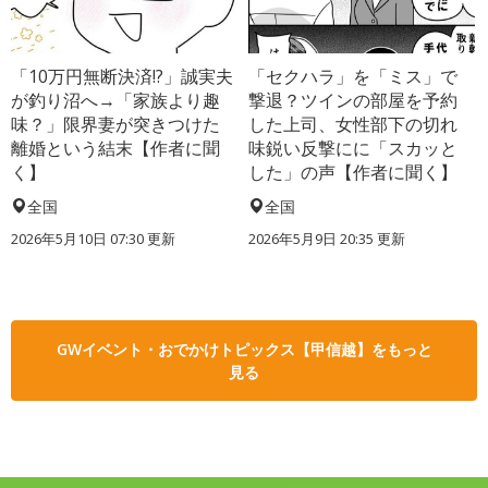
「10万円無断決済!?」誠実夫
「セクハラ」を「ミス」で
が釣り沼へ→「家族より趣
撃退？ツインの部屋を予約
味？」限界妻が突きつけた
した上司、女性部下の切れ
離婚という結末【作者に聞
味鋭い反撃にに「スカッと
く】
した」の声【作者に聞く】
全国
全国
2026年5月10日 07:30 更新
2026年5月9日 20:35 更新
GWイベント・おでかけトピックス【甲信越】をもっと
見る