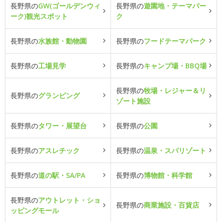
長野県の
GW(ゴールデンウィ
長野県の
遊園地・テーマパー
ーク)観光スポット
ク
長野県の
水族館・動物園
長野県の
フードテーマパーク
長野県の
工場見学
長野県の
キャンプ場・BBQ場
長野県の
牧場・レジャー＆リ
長野県の
グランピング
ゾート施設
長野県の
タワー・展望台
長野県の
公園
長野県の
アスレチック
長野県の
温泉・スパリゾート
長野県の
道の駅・SA/PA
長野県の
博物館・科学館
長野県の
アウトレット・ショ
長野県の
商業施設・百貨店
ッピングモール