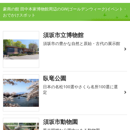
豪商の館 田中本家博物館周辺のGW(ゴールデンウィーク)イベント・
おでかけスポット
須坂市立博物館
須坂市の豊かな自然と原始・古代の展示館
臥竜公園
日本の名松100選やさくら名所100選に選
定
須坂市動物園