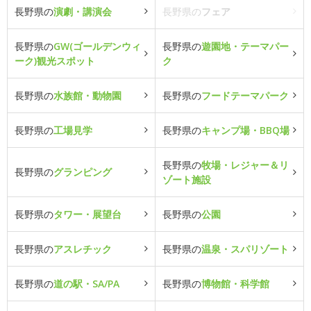
長野県の
演劇・講演会
長野県の
フェア
長野県の
GW(ゴールデンウィ
長野県の
遊園地・テーマパー
ーク)観光スポット
ク
長野県の
水族館・動物園
長野県の
フードテーマパーク
長野県の
工場見学
長野県の
キャンプ場・BBQ場
長野県の
牧場・レジャー＆リ
長野県の
グランピング
ゾート施設
長野県の
タワー・展望台
長野県の
公園
長野県の
アスレチック
長野県の
温泉・スパリゾート
長野県の
道の駅・SA/PA
長野県の
博物館・科学館