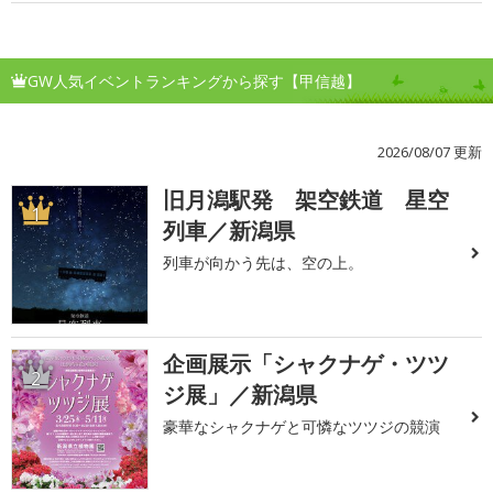
GW人気イベントランキングから探す【甲信越】
2026/08/07 更新
旧月潟駅発 架空鉄道 星空
1
列車／新潟県
列車が向かう先は、空の上。
企画展示「シャクナゲ・ツツ
2
ジ展」／新潟県
豪華なシャクナゲと可憐なツツジの競演