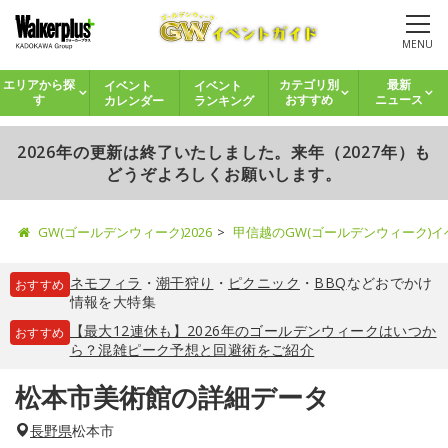
MENU
イベント
イベント
エリアから探
カテゴリ別
最新
カレンダー
ランキング
す
おすすめ
ニュース
2026年の更新は終了いたしました。来年（2027年）も
どうぞよろしくお願いします。
GW(ゴールデンウィーク)2026
甲信越のGW(ゴールデンウィーク)
ネモフィラ
・
潮干狩り
・
ピクニック
・
BBQ
などおでかけ
おすすめ
情報を大特集
【最大12連休も】2026年のゴールデンウィークはいつか
おすすめ
ら？混雑ピーク予想と回避術をご紹介
松本市美術館の詳細データ
長野県
松本市