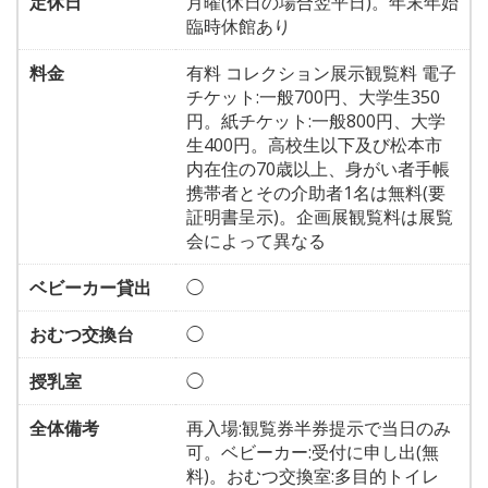
定休日
月曜(休日の場合翌平日)。年末年始
臨時休館あり
料金
有料 コレクション展示観覧料 電子
チケット:一般700円、大学生350
円。紙チケット:一般800円、大学
生400円。高校生以下及び松本市
内在住の70歳以上、身がい者手帳
携帯者とその介助者1名は無料(要
証明書呈示)。企画展観覧料は展覧
会によって異なる
ベビーカー貸出
◯
おむつ交換台
◯
授乳室
◯
全体備考
再入場:観覧券半券提示で当日のみ
可。ベビーカー:受付に申し出(無
料)。おむつ交換室:多目的トイレ