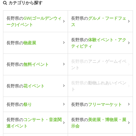
カテゴリから探す
長野県の
GW(ゴールデンウィ
長野県の
グルメ・フードフェ
ーク)イベント
ス
長野県の
体験イベント・アク
長野県の
物産展
ティビティ
長野県の
アニメ・ゲームイベ
長野県の
無料イベント
ント
長野県の
動物ふれあいイベン
長野県の
花イベント
ト
長野県の
祭り
長野県の
フリーマーケット
長野県の
コンサート・音楽関
長野県の
美術展・博物展・展
連イベント
示会