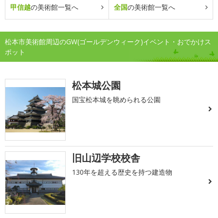
甲信越
の美術館一覧へ
全国
の美術館一覧へ
松本市美術館周辺のGW(ゴールデンウィーク)イベント・おでかけス
ポット
松本城公園
国宝松本城を眺められる公園
旧山辺学校校舎
130年を超える歴史を持つ建造物