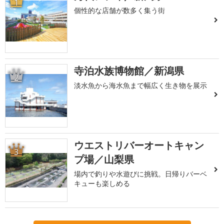
1
個性的な店舗が数多く集う街
寺泊水族博物館／新潟県
2
淡水魚から海水魚まで幅広く生き物を展示
ウエストリバーオートキャン
3
プ場／山梨県
場内で釣りや水遊びに挑戦。日帰りバーベ
キューも楽しめる