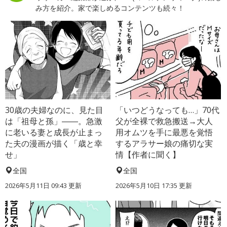
み方を紹介。家で楽しめるコンテンツも続々！
30歳の夫婦なのに、見た目
「いつどうなっても…」70代
は「祖母と孫」――。急激
父が全裸で救急搬送→大人
に老いる妻と成長が止まっ
用オムツを手に最悪を覚悟
た夫の漫画が描く「歳と幸
するアラサー娘の痛切な実
せ」
情【作者に聞く】
全国
全国
2026年5月11日 09:43 更新
2026年5月10日 17:35 更新