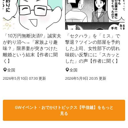
「10万円無断決済!?」誠実夫
「セクハラ」を「ミス」で
が釣り沼へ→「家族より趣
撃退？ツインの部屋を予約
味？」限界妻が突きつけた
した上司、女性部下の切れ
離婚という結末【作者に聞
味鋭い反撃にに「スカッと
く】
した」の声【作者に聞く】
全国
全国
2026年5月10日 07:30 更新
2026年5月9日 20:35 更新
GWイベント・おでかけトピックス【甲信越】をもっと
見る