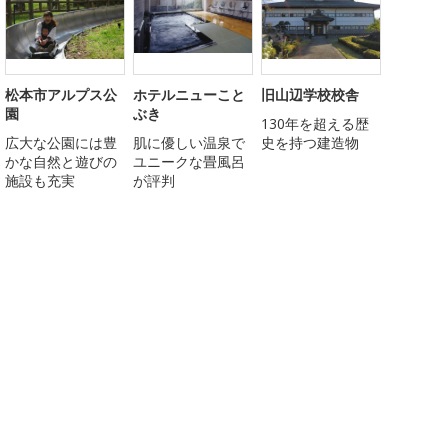
松本市アルプス公
ホテルニューこと
旧山辺学校校舎
園
ぶき
130年を超える歴
広大な公園には豊
肌に優しい温泉で
史を持つ建造物
かな自然と遊びの
ユニークな畳風呂
施設も充実
が評判