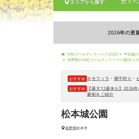
イベ
エリアから探す
2026年の
GW(ゴールデンウィーク)2026
甲信越の
長野県のGW(ゴールデンウィーク)観光ス
ネモフィラ
・
潮干狩り
・
おすすめ
【最大12連休も】202
おすすめ
避術をご紹介
松本城公園
長野県
松本市