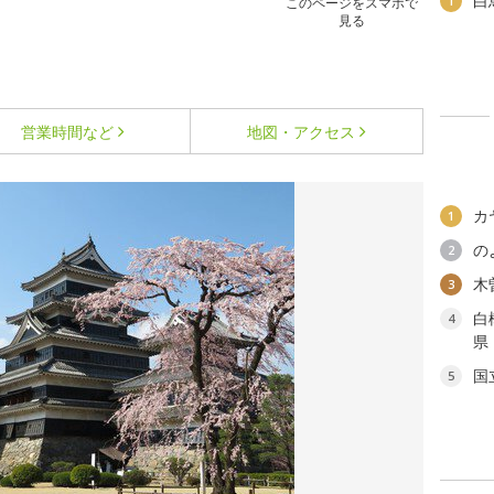
白
1
このページをスマホで
見る
営業時間など
地図・アクセス
カ
1
の
2
木
3
白
4
県
国
5