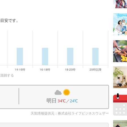
の目安です。
時混雑する
明日
34℃
／
24℃
天気情報提供元：株式会社ライフビジネスウェザー