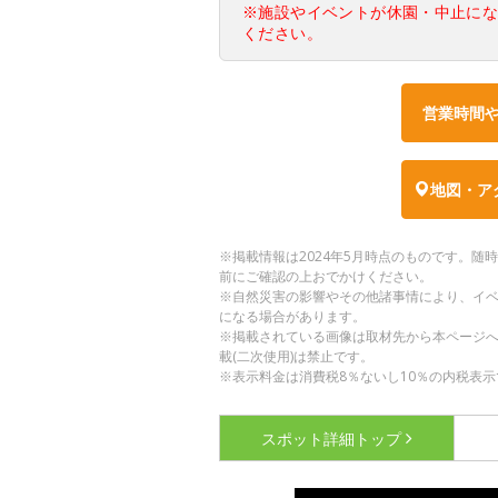
※施設やイベントが休園・中止に
ください。
営業時間
地図・ア
※掲載情報は2024年5月時点のものです。
前にご確認の上おでかけください。
※自然災害の影響やその他諸事情により、イ
になる場合があります。
※掲載されている画像は取材先から本ページ
載(二次使用)は禁止です。
※表示料金は消費税8％ないし10％の内税表示
スポット詳細
トップ