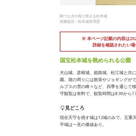
駒つなぎの桜と映える松本城
画像提供：松本城管理課
※ 本ページ記載の内容は2
詳細を確認されたい場
国宝松本城を眺められる公園
犬山城、彦根城、姫路城、松江城と共
園。堀の周りには散策やジョギングが
ルプスの雪の峰々など、四季を通じて
守観覧は有料で、観覧時間は8:30から17:
見どころ
現在天守を残す城は12城のみで、五重
平城は一見の価値あり。