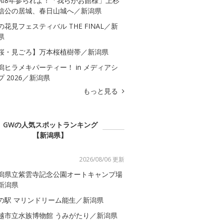
和8年参られよ！「我らがお館様」上杉
信公の居城、春日山城へ／新潟県
の花見フェスティバル THE FINAL／新
県
桜・見ごろ】万本桜植樹帯／新潟県
潟ヒラメキパーティー！ in メディアシ
プ 2026／新潟県
もっと見る
GWの人気スポットランキング
【新潟県】
2026/08/06 更新
潟県立紫雲寺記念公園オートキャンプ場
新潟県
の駅 マリンドリーム能生／新潟県
越市立水族博物館 うみがたり／新潟県