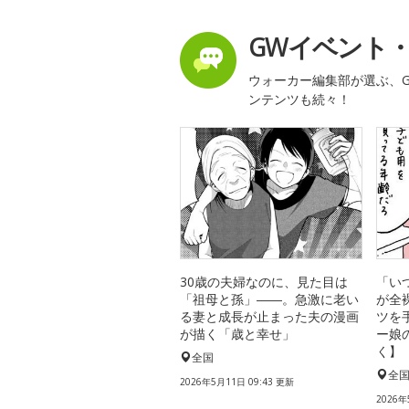
GWイベント
ウォーカー編集部が選ぶ、G
ンテンツも続々！
30歳の夫婦なのに、見た目は
「い
「祖母と孫」――。急激に老い
が全
る妻と成長が止まった夫の漫画
ツを
が描く「歳と幸せ」
ー娘
く】
全国
全
2026年5月11日 09:43 更新
2026年