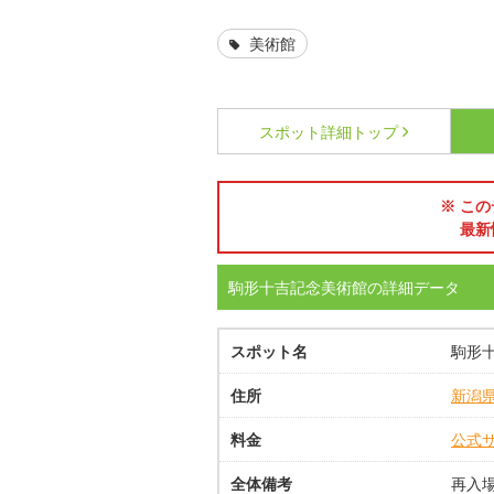
美術館
スポット詳細
トップ
※ この
最新
駒形十吉記念美術館の詳細データ
スポット名
駒形
住所
新潟
料金
公式
全体備考
再入