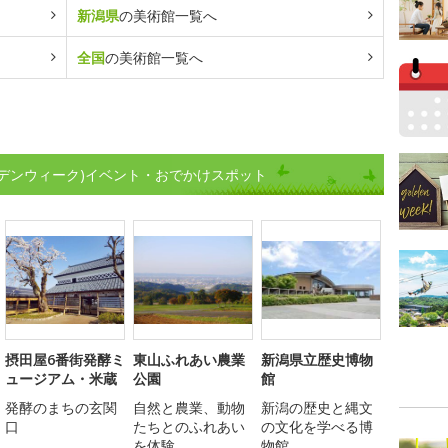
新潟県
の美術館一覧へ
全国
の美術館一覧へ
デンウィーク)イベント・おでかけスポット
摂田屋6番街発酵ミ
東山ふれあい農業
新潟県立歴史博物
ュージアム・米蔵
公園
館
発酵のまちの玄関
自然と農業、動物
新潟の歴史と縄文
口
たちとのふれあい
の文化を学べる博
を体験
物館