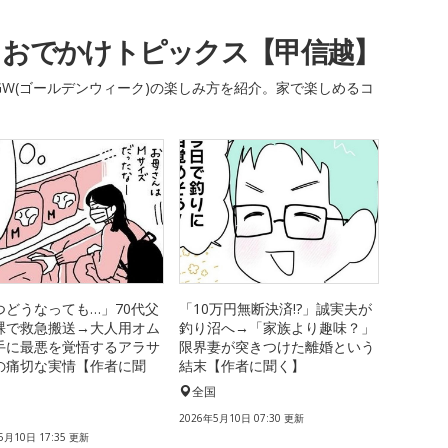
・おでかけトピックス【甲信越】
W(ゴールデンウィーク)の楽しみ方を紹介。家で楽しめるコ
つどうなっても…」70代父
「10万円無断決済!?」誠実夫が
裸で救急搬送→大人用オム
釣り沼へ→「家族より趣味？」
手に最悪を覚悟するアラサ
限界妻が突きつけた離婚という
の痛切な実情【作者に聞
結末【作者に聞く】
全国
国
2026年5月10日 07:30 更新
5月10日 17:35 更新