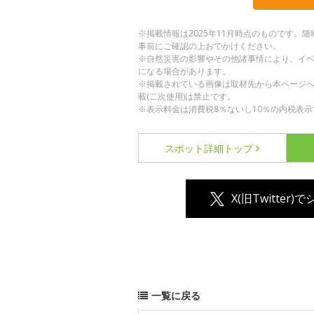
※掲載情報は2025年11月時点のものです
事前にご確認の上おでかけください。
※自然災害の影響やその他諸事情により、イ
になる場合があります。
※掲載されている画像は取材先から本ページ
載(二次使用)は禁止です。
※表示料金は消費税8％ないし10％の内税表示
スポット詳細
トップ
X(旧Twitter)
一覧に戻る