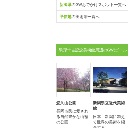
新潟県
のGWおでかけスポット一覧へ
甲信越
の美術館一覧へ
駒形十吉記念美術館周辺のGW(ゴール
悠久山公園
新潟県立近代美術
館
長岡市民に愛され
る自然豊かな山裾
日本、新潟に加え
の公園
て世界の美術を紹
介する