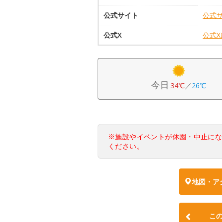
公式サイト
公式
公式X
公式
今日
34℃
／
26℃
※施設やイベントが休園・中止に
ください。
地図・ア
こ