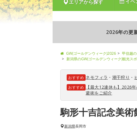
イベ
エリアから探す
2026年の
GW(ゴールデンウィーク)2026
甲信越の
新潟県のGW(ゴールデンウィーク)観光ス
ネモフィラ
・
潮干狩り
・
おすすめ
【最大12連休も】202
おすすめ
避術をご紹介
駒形十吉記念美術
新潟県
長岡市