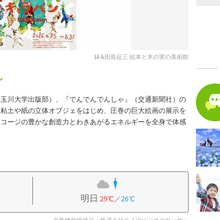
鉢&田島征三 絵本と木の実の美術館
ン
（玉川大学出版部）、『でんでんでんしゃ』（交通新聞社）の
る粘土や紙の立体オブジェをはじめ、圧巻の巨大絵画の展示を
キコージの豊かな創造力とわきあがるエネルギーを全身で体感
明日
29℃
／
26℃