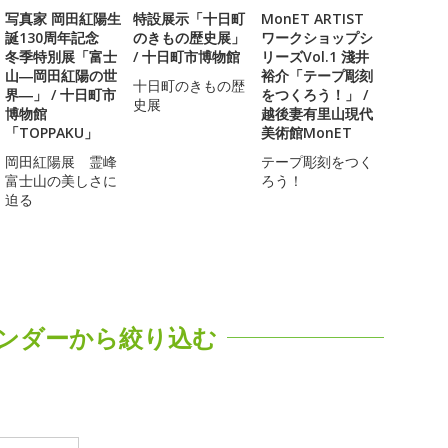
写真家 岡田紅陽生
特設展示「十日町
MonET ARTIST
誕130周年記念
のきもの歴史展」
ワークショップシ
冬季特別展「富士
/ 十日町市博物館
リーズVol.1 淺井
山―岡田紅陽の世
裕介「テープ彫刻
十日町のきもの歴
界―」 / 十日町市
をつくろう！」 /
史展
博物館
越後妻有里山現代
「TOPPAKU」
美術館MonET
岡田紅陽展 霊峰
テープ彫刻をつく
富士山の美しさに
ろう！
迫る
ンダーから絞り込む