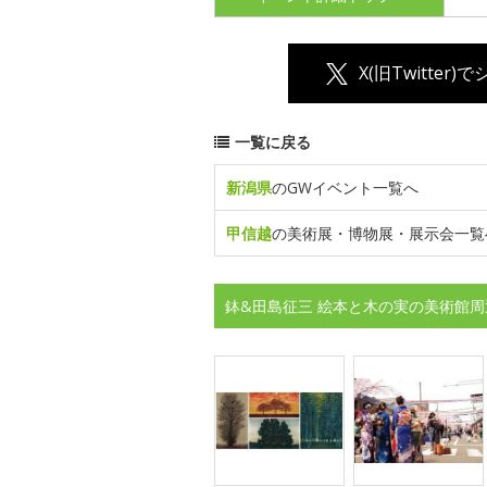
X(旧Twitter)
一覧に戻る
新潟県
のGWイベント一覧へ
甲信越
の美術展・博物展・展示会一覧
鉢&田島征三 絵本と木の実の美術館周