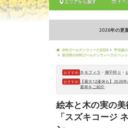
イベ
エリアから探す
2026年の
GW(ゴールデンウィーク)2026
甲信越の
新潟県のGW(ゴールデンウィーク)イベント
ネモフィラ
・
潮干狩り
・
おすすめ
【最大12連休も】202
おすすめ
避術をご紹介
絵本と木の実の美
「スズキコージ 