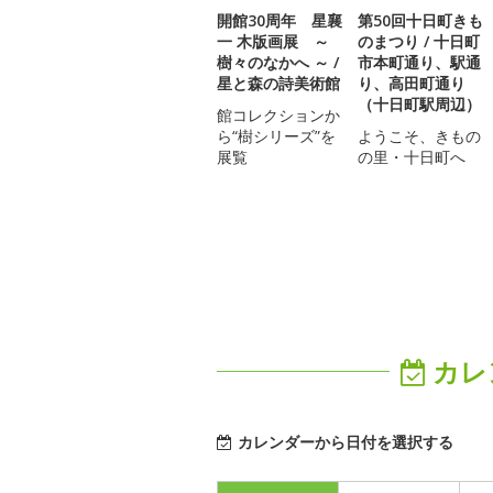
開館30周年 星襄
第50回十日町きも
一 木版画展 ～
のまつり / 十日町
樹々のなかへ ～ /
市本町通り、駅通
星と森の詩美術館
り、高田町通り
（十日町駅周辺）
館コレクションか
ら“樹シリーズ”を
ようこそ、きもの
展覧
の里・十日町へ
カレ
カレンダーから日付を選択する