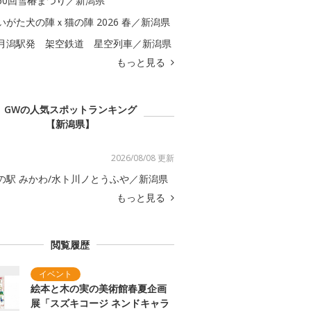
60回雪椿まつり／新潟県
いがた犬の陣ｘ猫の陣 2026 春／新潟県
月潟駅発 架空鉄道 星空列車／新潟県
もっと見る
GWの人気スポットランキング
【新潟県】
2026/08/08 更新
の駅 みかわ/水ト川ノとうふや／新潟県
もっと見る
閲覧履歴
絵本と木の実の美術館春夏企画
展「スズキコージ ネンドキャラ