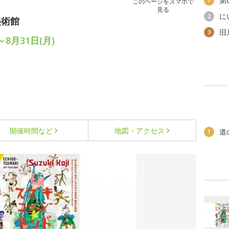
第
1
このページをスマホで
見る
に
2
美術館
旧
3
～8月31日(月)
開催時間など
地図・アクセス
道
1