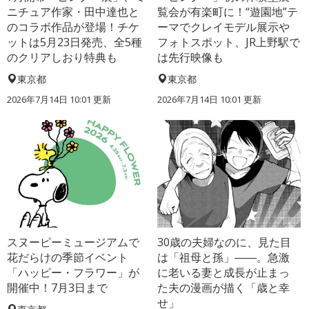
ニチュア作家・田中達也と
覧会が有楽町に！“遊園地”テ
のコラボ作品が登場！チケ
ーマでクレイモデル展示や
ットは5月23日発売、全5種
フォトスポット、JR上野駅で
のクリアしおり特典も
は先行映像も
東京都
東京都
2026年7月14日 10:01 更新
2026年7月14日 10:01 更新
スヌーピーミュージアムで
30歳の夫婦なのに、見た目
花だらけの季節イベント
は「祖母と孫」――。急激
「ハッピー・フラワー」が
に老いる妻と成長が止まっ
開催中！7月3日まで
た夫の漫画が描く「歳と幸
せ」