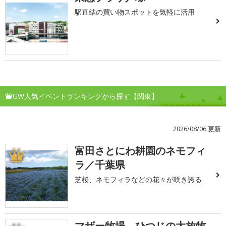
駅直結の買い物スポットを気軽に活用
GW人気イベントランキングから探す【関東】
2026/08/06 更新
富田さとにわ耕園のネモフィ
1
ラ／千葉県
芝桜、ネモフィラなどの花々が咲き誇る
マザー牧場 ひつじの大放牧