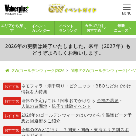
MENU
イベント
イベント
エリアから探
カテゴリ別
最新
カレンダー
ランキング
す
おすすめ
ニュース
2026年の更新は終了いたしました。来年（2027年）も
どうぞよろしくお願いします。
GW(ゴールデンウィーク)2026
関東のGW(ゴールデンウィーク)イ
ネモフィラ
・
潮干狩り
・
ピクニック
・
BBQ
などおでかけ
おすすめ
情報を大特集
連休の予定はこれ！関東おでかけなら
至福の温泉
・
おすすめ
人気の遊園地
・
親子で体験イベント
2026年のゴールデンウィークはいつから？混雑ピーク予
おすすめ
想と回避術をご紹介
今年のGWどこ行く！？関東・関西・東海エリア別スポ
おすすめ
ットガイド