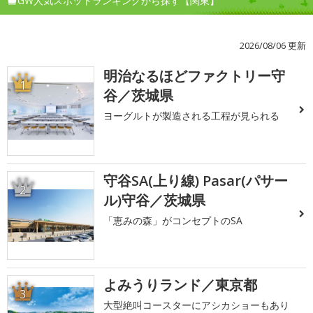
GW人気スポットランキングから探す【関東】
2026/08/06 更新
明治なるほどファクトリー守
1
谷／茨城県
ヨーグルトが製造される工程が見られる
守谷SA(上り線) Pasar(パサー
2
ル)守谷／茨城県
「恵みの森」がコンセプトのSA
よみうりランド／東京都
3
大型絶叫コースターにアシカショーもあり