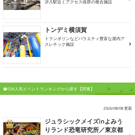
汐入駅近くアクセス抜群の複合施設
トンデミ横須賀
トランポリンなどバラエティ豊富な屋内ア
スレチック施設
GW人気イベントランキングから探す【関東】
2026/08/08 更新
ジュラシックメイズinよみう
1
りランド恐竜研究所／東京都