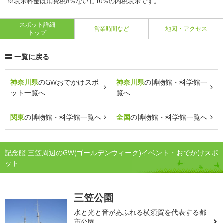
※表示料金は消費税8％ないし10％の内税表示です。
スポット詳細
営業時間など
地図・アクセス
トップ
一覧に戻る
神奈川県
のGWおでかけスポ
神奈川県
の博物館・科学館一
ット一覧へ
覧へ
関東
の博物館・科学館一覧へ
全国
の博物館・科学館一覧へ
記念艦 三笠周辺のGW(ゴールデンウィーク)イベント・おでかけスポ
ット
三笠公園
水と光と音があふれる横須賀を代表する都
市公園