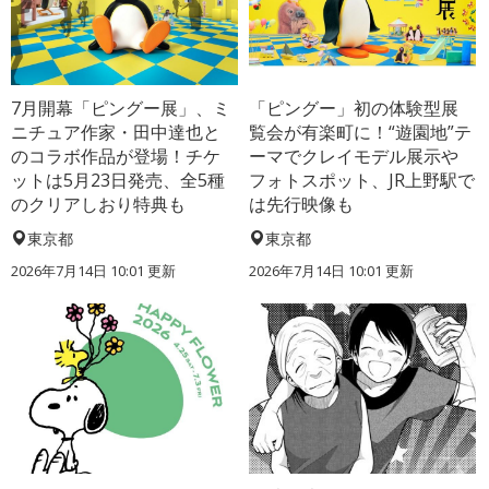
7月開幕「ピングー展」、ミ
「ピングー」初の体験型展
ニチュア作家・田中達也と
覧会が有楽町に！“遊園地”テ
のコラボ作品が登場！チケ
ーマでクレイモデル展示や
ットは5月23日発売、全5種
フォトスポット、JR上野駅で
のクリアしおり特典も
は先行映像も
東京都
東京都
2026年7月14日 10:01 更新
2026年7月14日 10:01 更新