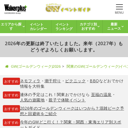
MENU
イベント
イベント
エリアから探
カテゴリ別
最新
カレンダー
ランキング
す
おすすめ
ニュース
2026年の更新は終了いたしました。来年（2027年）も
どうぞよろしくお願いします。
GW(ゴールデンウィーク)2026
関東のGW(ゴールデンウィーク)イ
ネモフィラ
・
潮干狩り
・
ピクニック
・
BBQ
などおでかけ
おすすめ
情報を大特集
連休の予定はこれ！関東おでかけなら
至福の温泉
・
おすすめ
人気の遊園地
・
親子で体験イベント
2026年のゴールデンウィークはいつから？混雑ピーク予
おすすめ
想と回避術をご紹介
今年のGWどこ行く！？関東・関西・東海エリア別スポ
おすすめ
ットガイド