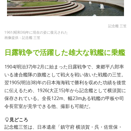
記念艦 三笠
1961(昭和36)年に現在の姿に復元された
画像提供：記念艦 三笠
日露戦争で活躍した雄大な戦艦に乗艦
1904(明治37)年2月に始まった日露戦争で、東郷平八郎率
いる連合艦隊の旗艦として戦火を戦い抜いた戦艦の三笠。
翌1905(明治38)年の日本海海戦で勝利を収めた功績を後世
に伝えるため、1926(大正15)年から記念艦として横須賀に
保存されている。全長122m、幅23mある戦艦の甲板や司
令長官室が見学できる他、撮影も可能だ。
見どころ
記念艦三笠は、日本遺産「鎮守府 横須賀・呉・佐世保・