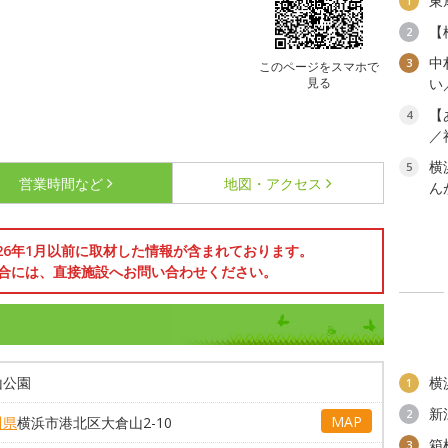
東
1
【
2
中
3
このページをスマホで
見る
い
【
4
／
横
5
営業時間など
地図・アクセス
ん
026年1月以前に取材した情報が含まれております。
合には、直接施設へお問い合わせください。
山公園
横
1
新
2
MAP
川県
横浜市港北区大倉山2-10
箱
3