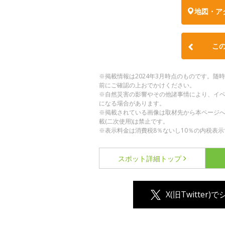
地図・ア
こ
※掲載情報は2024年3月時点のものです。
前にご確認の上おでかけください。
※自然災害の影響やその他諸事情により、イ
になる場合があります。
※掲載されている画像は取材先から本ページ
載(二次使用)は禁止です。
※表示料金は消費税8％ないし10％の内税表示
スポット詳細
トップ
X(旧Twitter)