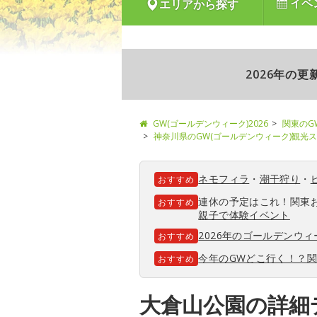
イベ
エリアから探す
2026年の
GW(ゴールデンウィーク)2026
関東のG
神奈川県のGW(ゴールデンウィーク)観光
ネモフィラ
・
潮干狩り
・
おすすめ
連休の予定はこれ！関東
おすすめ
親子で体験イベント
2026年のゴールデンウ
おすすめ
今年のGWどこ行く！？
おすすめ
大倉山公園の詳細