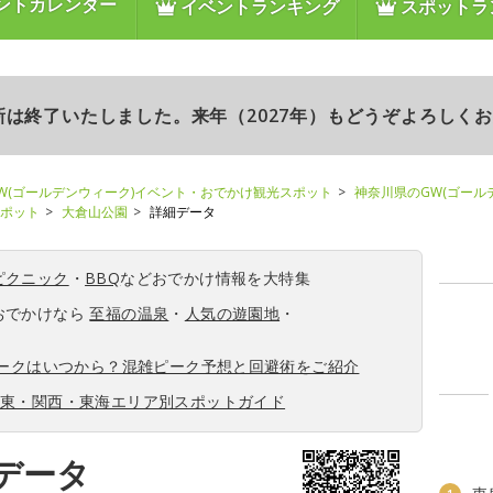
ントカレンダー
イベントランキング
スポットラ
更新は終了いたしました。来年（2027年）もどうぞよろしく
W(ゴールデンウィーク)イベント・おでかけ観光スポット
神奈川県のGW(ゴール
スポット
大倉山公園
詳細データ
ピクニック
・
BBQ
などおでかけ情報を大特集
おでかけなら
至福の温泉
・
人気の遊園地
・
ィークはいつから？混雑ピーク予想と回避術をご紹介
関東・関西・東海エリア別スポットガイド
データ