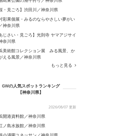
扇島東公園の潮干狩り／神奈川県
桜・見ごろ】渋田川／神奈川県
村彩果個展・みるのならやさしい夢がい
／神奈川県
あじさい・見ごろ】光則寺 ヤマアジサイ
神奈川県
浜美術館コレクション展 みる風景、か
がえる風景／神奈川県
もっと見る
GWの人気スポットランキング
【神奈川県】
2026/08/07 更新
浜開港資料館／神奈川県
江ノ島水族館／神奈川県
根小涌園ユネッサン／神奈川県