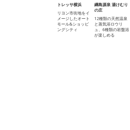
トレッサ横浜
綱島源泉 湯けむり
の庄
リヨン市街地をイ
メージしたオート
12種類の天然温泉
モール&ショッピ
と蒸気浴ロウリ
ングシティ
ュ、6種類の岩盤浴
が楽しめる