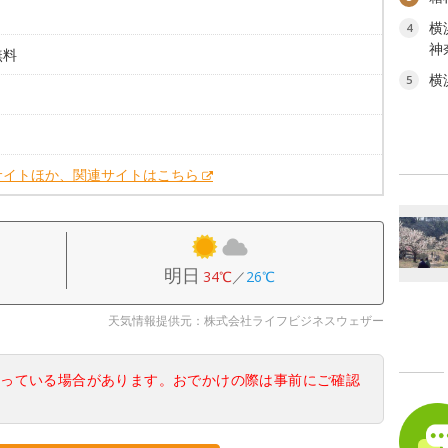
横
4
神
無料
横
5
。
。
サイトほか、関連サイトはこちら
明日
34℃
／
26℃
天気情報提供元：株式会社ライフビジネスウェザー
なっている場合があります。おでかけの際は事前にご確認